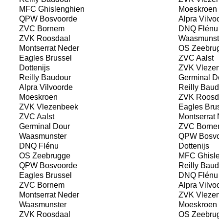
MFC Ghislenghien
Moeskroen
QPW Bosvoorde
Alpra Vilvo
ZVC Bornem
DNQ Flénu
ZVK Roosdaal
Waasmunst
Montserrat Neder
OS Zeebru
Eagles Brussel
ZVC Aalst
Dottenijs
ZVK Vleze
Reilly Baudour
Germinal D
Alpra Vilvoorde
Reilly Baud
Moeskroen
ZVK Roosd
ZVK Vlezenbeek
Eagles Bru
ZVC Aalst
Montserrat 
Germinal Dour
ZVC Borne
Waasmunster
QPW Bosvo
DNQ Flénu
Dottenijs
OS Zeebrugge
MFC Ghisle
QPW Bosvoorde
Reilly Baud
Eagles Brussel
DNQ Flénu
ZVC Bornem
Alpra Vilvo
Montserrat Neder
ZVK Vleze
Waasmunster
Moeskroen
ZVK Roosdaal
OS Zeebru