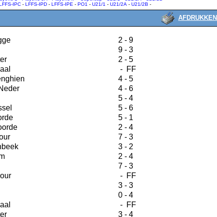
LFFS-IPC
-
LFFS-IPD
-
LFFS-IPE
-
PO1
-
U21/1
-
U21/2A
-
U21/2B
-
AFDRUKKEN
gge
2 - 9
9 - 3
er
2 - 5
aal
- FF
nghien
4 - 5
Neder
4 - 6
5 - 4
ssel
5 - 6
orde
5 - 1
orde
2 - 4
our
7 - 3
nbeek
3 - 2
m
2 - 4
7 - 3
our
- FF
3 - 3
0 - 4
aal
- FF
er
3 - 4