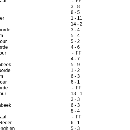
aal
- FF
3 - 8
8 - 5
er
1 - 11
14 - 2
orde
3 - 4
m
5 - 4
our
5 - 2
orde
4 - 6
our
- FF
4 - 7
nbeek
5 - 9
orde
1 - 2
m
6 - 3
our
6 - 1
orde
- FF
our
13 - 1
3 - 3
nbeek
6 - 3
8 - 4
aal
- FF
Neder
6 - 1
nghien
5 - 3