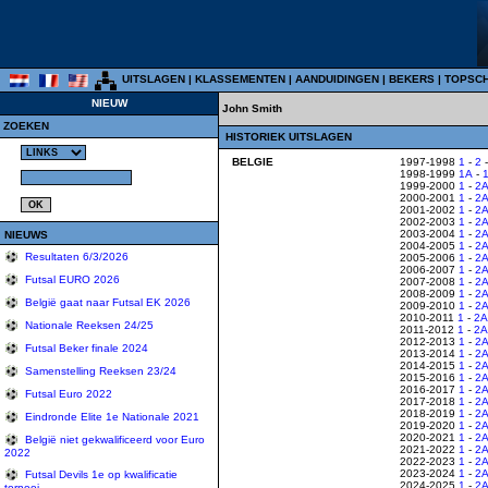
UITSLAGEN
|
KLASSEMENTEN
|
AANDUIDINGEN
|
BEKERS
|
TOPSC
NIEUW
John Smith
ZOEKEN
HISTORIEK UITSLAGEN
BELGIE
1997-1998
1
-
2
1998-1999
1A
-
1999-2000
1
-
2
2000-2001
1
-
2
2001-2002
1
-
2
2002-2003
1
-
2
2003-2004
1
-
2
NIEUWS
2004-2005
1
-
2
Resultaten 6/3/2026
2005-2006
1
-
2
2006-2007
1
-
2
Futsal EURO 2026
2007-2008
1
-
2
2008-2009
1
-
2
België gaat naar Futsal EK 2026
2009-2010
1
-
2
2010-2011
1
-
2A
Nationale Reeksen 24/25
2011-2012
1
-
2A
2012-2013
1
-
2
Futsal Beker finale 2024
2013-2014
1
-
2
2014-2015
1
-
2
Samenstelling Reeksen 23/24
2015-2016
1
-
2
2016-2017
1
-
2
Futsal Euro 2022
2017-2018
1
-
2
2018-2019
1
-
2
Eindronde Elite 1e Nationale 2021
2019-2020
1
-
2
2020-2021
1
-
2
België niet gekwalificeerd voor Euro
2021-2022
1
-
2
2022
2022-2023
1
-
2
2023-2024
1
-
2
Futsal Devils 1e op kwalificatie
2024-2025
1
-
2
tornooi