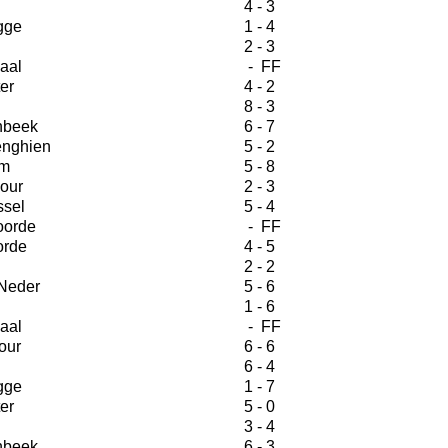
4 - 3
gge
1 - 4
2 - 3
aal
- FF
er
4 - 2
8 - 3
nbeek
6 - 7
nghien
5 - 2
m
5 - 8
our
2 - 3
ssel
5 - 4
orde
- FF
orde
4 - 5
2 - 2
Neder
5 - 6
1 - 6
aal
- FF
our
6 - 6
6 - 4
gge
1 - 7
er
5 - 0
3 - 4
nbeek
6 - 3