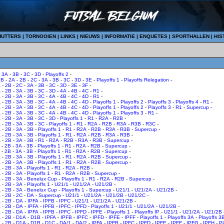
HUTTERS
|
TORNOOIEN
|
LINKS
|
NIEUWS
|
INFORMATIE
|
ENQUETES
|
SPORTHALLEN
|
HIS
-
3A
-
3B
-
3C
-
3D
-
Playoffs 2
-
1B
-
2A
-
2B
-
2C
-
3A
-
3B
-
3C
-
3D
-
3E
-
Playoffs 1
-
Playoffs Relegation
-
A
-
2B
-
2C
-
3A
-
3B
-
3C
-
3D
-
3E
-
3F
-
A
-
2B
-
3A
-
3B
-
3C
-
3D
-
4A
-
4B
-
4C
-
R1
-
A
-
2B
-
3A
-
3B
-
3C
-
4A
-
4B
-
4C
-
4D
-
R1
-
A
-
2B
-
3A
-
3B
-
3C
-
4A
-
4B
-
4C
-
4D
-
Playoffs 1
-
Playoffs 2
-
Playoffs 3
-
Playoffs 4
-
R1
-
A
-
2B
-
3A
-
3B
-
3C
-
4A
-
4B
-
4C
-
4D
-
Playoffs 1
-
Playoffs 2
-
Playoffs 3
-
R1
-
Supercup
-
A
-
2B
-
3A
-
3B
-
3C
-
4A
-
4B
-
4C
-
4D
-
Playoffs 1
-
Playoffs 3
-
R1
-
A
-
2B
-
3A
-
3B
-
3C
-
3D
-
Playoffs 1
-
R1
-
R2A
-
R2B
-
A
-
2B
-
3A
-
3B
-
3C
-
Playoffs 1
-
R1
-
R2A
-
R2B
-
R3A
-
R3B
-
R3C
-
A
-
2B
-
3A
-
3B
-
Playoffs 1
-
R1
-
R2A
-
R2B
-
R3A
-
R3B
-
Supercup
-
A
-
2B
-
3A
-
3B
-
Playoffs 1
-
R1
-
R2A
-
R2B
-
R3A
-
R3B
-
A
-
2B
-
3A
-
3B
-
R1
-
R2A
-
R2B
-
R3A
-
R3B
-
Supercup
-
-
2B
-
3A
-
3B
-
Playoffs 1
-
R1
-
R2A
-
R2B
-
Supercup
-
-
2B
-
3A
-
3B
-
Playoffs 1
-
R1
-
R2A
-
R2B
-
Supercup
-
A
-
2B
-
3A
-
3B
-
Playoffs 1
-
R1
-
R2A
-
R2B
-
Supercup
-
A
-
2B
-
3A
-
3B
-
Playoffs 1
-
R1
-
R2A
-
R2B
-
Supercup
-
A
-
2B
-
3A
-
Playoffs 1
-
R1
-
R2A
-
R2B
-
A
-
2B
-
3A
-
Playoffs 1
-
R1
-
R2A
-
R2B
-
Supercup
-
A
-
2B
-
3A
-
Benelux Cup
-
Playoffs 1
-
R1
-
R2A
-
R2B
-
Supercup
-
A
-
2B
-
3A
-
Playoffs 1
-
U21/1
-
U21/2A
-
U21/2B
-
A
-
2B
-
3A
-
Benelux Cup
-
Playoffs 1
-
Supercup
-
U21/1
-
U21/2A
-
U21/2B
-
A
-
2B
-
2C
-
DA
-
Supercup
-
U21/1
-
U21/2A
-
U21/2B
-
U21/2C
-
A
-
2B
-
DA
-
IPFA
-
IPFB
-
IPFC
-
U21/1
-
U21/2A
-
U21/2B
-
A
-
2B
-
DA
-
IPFA
-
IPFB
-
IPFC
-
IPFD
-
Playoffs 1
-
U21/1
-
U21/2A
-
U21/2B
-
A
-
2B
-
DA
-
IPFA
-
IPFB
-
IPFC
-
IPFD
-
IPFE
-
Playoffs 1
-
Playoffs IP
-
U21/1
-
U21/2A
-
U21/2B
A
-
2B
-
D1A
-
D1B
-
IPFA
-
IPFB
-
IPFC
-
IPFD
-
IPFE
-
IPFF
-
Playoffs 1
-
Playoffs 3A
-
Playoffs 3
A
-
2B
-
D1A
-
D1B
-
D1C
-
DA/1
-
DA/2
-
IPFA
-
IPFB
-
IPFC
-
IPFD
-
IPFE
-
IPFF
-
IPFG
-
IPFH
-
Pl