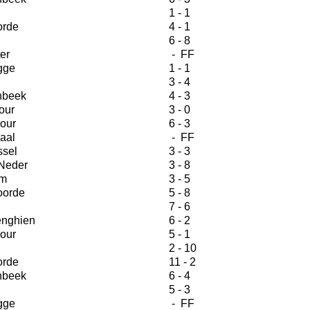
1 - 1
orde
4 - 1
6 - 8
er
- FF
gge
1 - 1
3 - 4
nbeek
4 - 3
our
3 - 0
our
6 - 3
aal
- FF
ssel
3 - 3
Neder
3 - 8
m
3 - 5
orde
5 - 8
7 - 6
nghien
6 - 2
our
5 - 1
2 - 10
orde
11 - 2
nbeek
6 - 4
5 - 3
gge
- FF