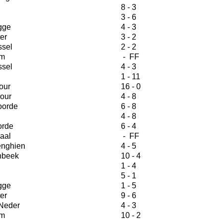
8 - 3
3 - 6
gge
4 - 3
er
3 - 2
ssel
2 - 2
m
- FF
ssel
4 - 3
1 - 11
our
16 - 0
our
4 - 8
orde
6 - 8
4 - 8
orde
6 - 4
aal
- FF
nghien
4 - 5
nbeek
10 - 4
1 - 4
5 - 1
gge
1 - 5
er
9 - 6
Neder
4 - 3
m
10 - 2