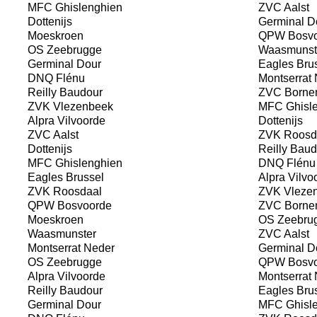
MFC Ghislenghien
ZVC Aalst
Dottenijs
Germinal D
Moeskroen
QPW Bosvo
OS Zeebrugge
Waasmunst
Germinal Dour
Eagles Bru
DNQ Flénu
Montserrat 
Reilly Baudour
ZVC Borne
ZVK Vlezenbeek
MFC Ghisle
Alpra Vilvoorde
Dottenijs
ZVC Aalst
ZVK Roosd
Dottenijs
Reilly Baud
MFC Ghislenghien
DNQ Flénu
Eagles Brussel
Alpra Vilvo
ZVK Roosdaal
ZVK Vleze
QPW Bosvoorde
ZVC Borne
Moeskroen
OS Zeebru
Waasmunster
ZVC Aalst
Montserrat Neder
Germinal D
OS Zeebrugge
QPW Bosvo
Alpra Vilvoorde
Montserrat 
Reilly Baudour
Eagles Bru
Germinal Dour
MFC Ghisle