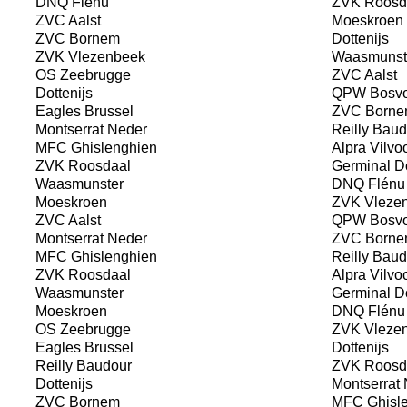
DNQ Flénu
ZVK Roosd
ZVC Aalst
Moeskroen
ZVC Bornem
Dottenijs
ZVK Vlezenbeek
Waasmunst
OS Zeebrugge
ZVC Aalst
Dottenijs
QPW Bosvo
Eagles Brussel
ZVC Borne
Montserrat Neder
Reilly Baud
MFC Ghislenghien
Alpra Vilvo
ZVK Roosdaal
Germinal D
Waasmunster
DNQ Flénu
Moeskroen
ZVK Vleze
ZVC Aalst
QPW Bosvo
Montserrat Neder
ZVC Borne
MFC Ghislenghien
Reilly Baud
ZVK Roosdaal
Alpra Vilvo
Waasmunster
Germinal D
Moeskroen
DNQ Flénu
OS Zeebrugge
ZVK Vleze
Eagles Brussel
Dottenijs
Reilly Baudour
ZVK Roosd
Dottenijs
Montserrat 
ZVC Bornem
MFC Ghisle