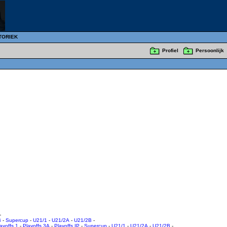
TORIEK
Profiel
Persoonlijk
-
B
-
Supercup
-
U21/1
-
U21/2A
-
U21/2B
-
ayoffs 1
-
Playoffs 3A
-
Playoffs IP
-
Supercup
-
U21/1
-
U21/2A
-
U21/2B
-