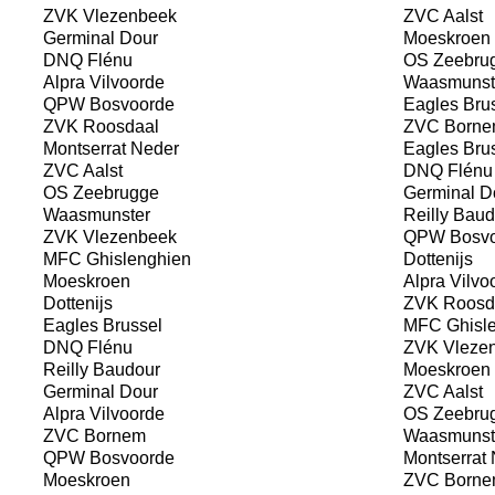
ZVK Vlezenbeek
ZVC Aalst
Germinal Dour
Moeskroen
DNQ Flénu
OS Zeebru
Alpra Vilvoorde
Waasmunst
QPW Bosvoorde
Eagles Bru
ZVK Roosdaal
ZVC Borne
Montserrat Neder
Eagles Bru
ZVC Aalst
DNQ Flénu
OS Zeebrugge
Germinal D
Waasmunster
Reilly Baud
ZVK Vlezenbeek
QPW Bosvo
MFC Ghislenghien
Dottenijs
Moeskroen
Alpra Vilvo
Dottenijs
ZVK Roosd
Eagles Brussel
MFC Ghisle
DNQ Flénu
ZVK Vleze
Reilly Baudour
Moeskroen
Germinal Dour
ZVC Aalst
Alpra Vilvoorde
OS Zeebru
ZVC Bornem
Waasmunst
QPW Bosvoorde
Montserrat 
Moeskroen
ZVC Borne