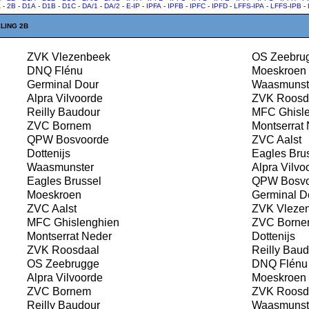
A
-
2B
-
D1A
-
D1B
-
D1C
-
DA/1
-
DA/2
-
E-IP
-
IPFA
-
IPFB
-
IPFC
-
IPFD
-
LFFS-IPA
-
LFFS-IPB
-
LING 2B
ZVK Vlezenbeek
OS Zeebru
DNQ Flénu
Moeskroen
Germinal Dour
Waasmunst
Alpra Vilvoorde
ZVK Roosd
Reilly Baudour
MFC Ghisle
ZVC Bornem
Montserrat 
QPW Bosvoorde
ZVC Aalst
Dottenijs
Eagles Bru
Waasmunster
Alpra Vilvo
Eagles Brussel
QPW Bosvo
Moeskroen
Germinal D
ZVC Aalst
ZVK Vleze
MFC Ghislenghien
ZVC Borne
Montserrat Neder
Dottenijs
ZVK Roosdaal
Reilly Baud
OS Zeebrugge
DNQ Flénu
Alpra Vilvoorde
Moeskroen
ZVC Bornem
ZVK Roosd
Reilly Baudour
Waasmunst