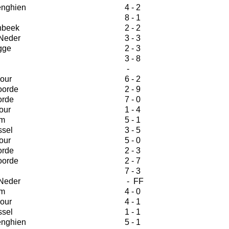
nghien
4 - 2
8 - 1
nbeek
2 - 2
Neder
3 - 3
gge
2 - 3
3 - 8
-
our
6 - 2
orde
2 - 9
orde
7 - 0
our
1 - 4
m
5 - 1
ssel
3 - 5
our
5 - 0
orde
2 - 3
orde
2 - 7
7 - 3
Neder
- FF
m
4 - 0
our
4 - 1
ssel
1 - 1
nghien
5 - 1