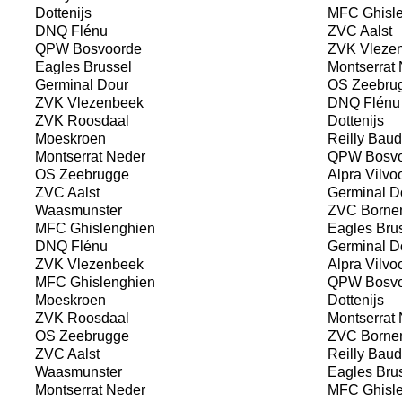
Dottenijs
MFC Ghisle
DNQ Flénu
ZVC Aalst
QPW Bosvoorde
ZVK Vleze
Eagles Brussel
Montserrat 
Germinal Dour
OS Zeebru
ZVK Vlezenbeek
DNQ Flénu
ZVK Roosdaal
Dottenijs
Moeskroen
Reilly Baud
Montserrat Neder
QPW Bosvo
OS Zeebrugge
Alpra Vilvo
ZVC Aalst
Germinal D
Waasmunster
ZVC Borne
MFC Ghislenghien
Eagles Bru
DNQ Flénu
Germinal D
ZVK Vlezenbeek
Alpra Vilvo
MFC Ghislenghien
QPW Bosvo
Moeskroen
Dottenijs
ZVK Roosdaal
Montserrat 
OS Zeebrugge
ZVC Borne
ZVC Aalst
Reilly Baud
Waasmunster
Eagles Bru
Montserrat Neder
MFC Ghisle