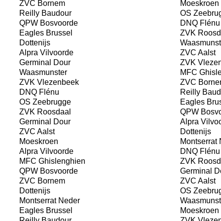
ZVC Bornem
Moeskroen
Reilly Baudour
OS Zeebru
QPW Bosvoorde
DNQ Flénu
Eagles Brussel
ZVK Roosd
Dottenijs
Waasmunst
Alpra Vilvoorde
ZVC Aalst
Germinal Dour
ZVK Vleze
Waasmunster
MFC Ghisle
ZVK Vlezenbeek
ZVC Borne
DNQ Flénu
Reilly Baud
OS Zeebrugge
Eagles Bru
ZVK Roosdaal
QPW Bosvo
Germinal Dour
Alpra Vilvo
ZVC Aalst
Dottenijs
Moeskroen
Montserrat 
Alpra Vilvoorde
DNQ Flénu
MFC Ghislenghien
ZVK Roosd
QPW Bosvoorde
Germinal D
ZVC Bornem
ZVC Aalst
Dottenijs
OS Zeebru
Montserrat Neder
Waasmunst
Eagles Brussel
Moeskroen
Reilly Baudour
ZVK Vleze