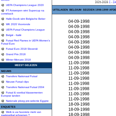
2025-2026
1
-
2
UEFA Champions League 2020
UITSLAGEN BELGIUM SEIZOEN 1998-1999 AFDE
FT Antwerpen wint Supercup na
comeback
Halle-Gooik wint Belgische Beker
04-09-1998
WK 2020 Voorronde
04-09-1998
UEFA Futsal Champions League
04-09-1998
België - Italië
04-09-1998
Futsal Red Flames in UEFA Women's
04-09-1998
Futsal Euro
04-09-1998
Futsal Euro 2018 Slovenië
04-09-1998
Grand Prix 2018
04-09-1998
Winter Mercato 2018
11-09-1998
MEEST GELEZEN
11-09-1998
NIEUWS
11-09-1998
Transfers Nationaal Futsal
11-09-1998
Nieuwe Futsal clips
11-09-1998
Transfers Nationaal Futsal 2004
11-09-1998
Futsal & voetbal klassementen
11-09-1998
Europse landen
11-09-1998
Nationale ploeg pre-selectie Egypte
18-09-1998
ENQUETES
18-09-1998
Welk is uw favoriete merk van
18-09-1998
zaalvoetbal schoenen ?