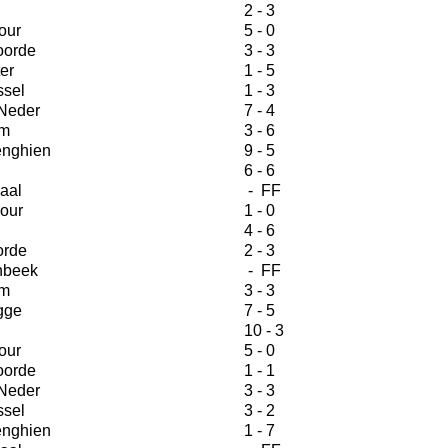
2 - 3
our
5 - 0
orde
3 - 3
er
1 - 5
ssel
1 - 3
Neder
7 - 4
m
3 - 6
nghien
9 - 5
6 - 6
aal
- FF
our
1 - 0
4 - 6
orde
2 - 3
nbeek
- FF
m
3 - 3
gge
7 - 5
10 - 3
our
5 - 0
orde
1 - 1
Neder
3 - 3
ssel
3 - 2
nghien
1 - 7