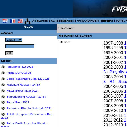
UITSLAGEN
|
KLASSEMENTEN
|
AANDUIDINGEN
|
BEKERS
|
TOPSC
NIEUW
John Smith
ZOEKEN
HISTORIEK UITSLAGEN
BELGIE
1997-1998
1
1998-1999
1
1999-2000
1
2000-2001
1
NIEUWS
2001-2002
1
2002-2003
1
Resultaten 6/3/2026
3
-
Playoffs 
Futsal EURO 2026
2003-2004
1
België gaat naar Futsal EK 2026
3
-
R1
-
Sup
Nationale Reeksen 24/25
2004-2005
1
2005-2006
1
Futsal Beker finale 2024
2006-2007
1
Samenstelling Reeksen 23/24
2007-2008
1
Futsal Euro 2022
2008-2009
1
Eindronde Elite 1e Nationale 2021
2009-2010
1
2010-2011
1
België niet gekwalificeerd voor Euro
2022
2011-2012
1
Futsal Devils 1e op kwalificatie
2012-2013
1
tornooi