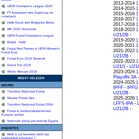
2013-2014
1
UEFA Champions League 2020
2014-2015
1
2015-2016
1
FT Antwerpen wint Supercup na
comeback
2016-2017
1
Halle-Gooik wint Belgische Beker
2017-2018
1
2018-2019
1
WK 2020 Voorronde
U21/2B
-
UEFA Futsal Champions League
2019-2020
1
België - Italië
2020-2021
1
Futsal Red Flames in UEFA Women's
2021-2022
1
Futsal Euro
U21/2B
-
Futsal Euro 2018 Slovenië
2022-2023
1
Grand Prix 2018
U21/1
-
U21
2023-2024
1
Winter Mercato 2018
Playoffs 3A
MEEST GELEZEN
2024-2025
1
NIEUWS
IPFF
-
IPFG
Transfers Nationaal Futsal
U21/2B
-
2025-2026
1
Nieuwe Futsal clips
LFFS-IPA
-
Transfers Nationaal Futsal 2004
U21/2B
-
Futsal & voetbal klassementen
Europse landen
Nationale ploeg pre-selectie Egypte
ENQUETES
Welk is uw favoriete merk van
zaalvoetbal schoenen ?