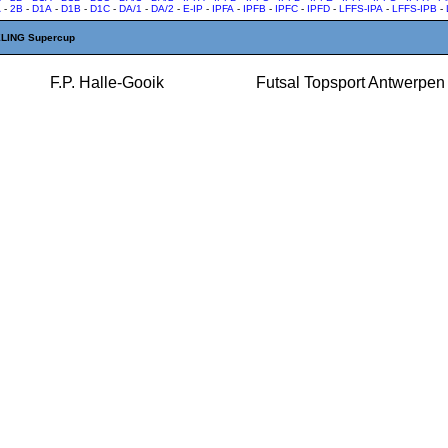
A
-
2B
-
D1A
-
D1B
-
D1C
-
DA/1
-
DA/2
-
E-IP
-
IPFA
-
IPFB
-
IPFC
-
IPFD
-
LFFS-IPA
-
LFFS-IPB
-
LING Supercup
F.P. Halle-Gooik
Futsal Topsport Antwerpen