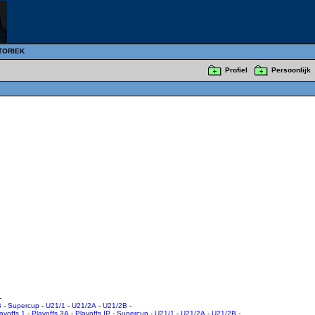
TORIEK
Profiel
Persoonlijk
-
B
-
Supercup
-
U21/1
-
U21/2A
-
U21/2B
-
ayoffs 1
-
Playoffs 3A
-
Playoffs IP
-
Supercup
-
U21/1
-
U21/2A
-
U21/2B
-