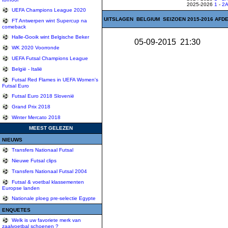
2025-2026
1
-
2
UEFA Champions League 2020
UITSLAGEN BELGIUM SEIZOEN 2015-2016 AFDE
FT Antwerpen wint Supercup na
comeback
Halle-Gooik wint Belgische Beker
05-09-2015 21:30
WK 2020 Voorronde
UEFA Futsal Champions League
België - Italië
Futsal Red Flames in UEFA Women's
Futsal Euro
Futsal Euro 2018 Slovenië
Grand Prix 2018
Winter Mercato 2018
MEEST GELEZEN
NIEUWS
Transfers Nationaal Futsal
Nieuwe Futsal clips
Transfers Nationaal Futsal 2004
Futsal & voetbal klassementen
Europse landen
Nationale ploeg pre-selectie Egypte
ENQUETES
Welk is uw favoriete merk van
zaalvoetbal schoenen ?