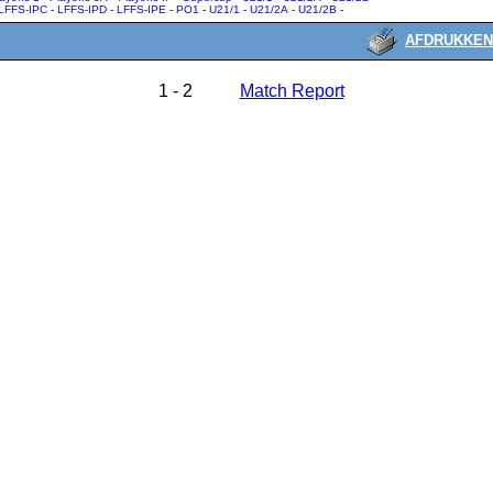
LFFS-IPC
-
LFFS-IPD
-
LFFS-IPE
-
PO1
-
U21/1
-
U21/2A
-
U21/2B
-
AFDRUKKEN
1 - 2
Match Report