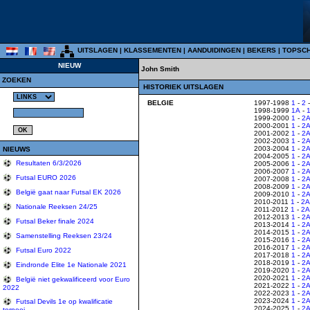
UITSLAGEN
|
KLASSEMENTEN
|
AANDUIDINGEN
|
BEKERS
|
TOPSC
NIEUW
John Smith
ZOEKEN
HISTORIEK UITSLAGEN
BELGIE
1997-1998
1
-
2
1998-1999
1A
-
1999-2000
1
-
2
2000-2001
1
-
2
2001-2002
1
-
2
2002-2003
1
-
2
2003-2004
1
-
2
NIEUWS
2004-2005
1
-
2
Resultaten 6/3/2026
2005-2006
1
-
2
2006-2007
1
-
2
Futsal EURO 2026
2007-2008
1
-
2
2008-2009
1
-
2
België gaat naar Futsal EK 2026
2009-2010
1
-
2
2010-2011
1
-
2A
Nationale Reeksen 24/25
2011-2012
1
-
2A
2012-2013
1
-
2
Futsal Beker finale 2024
2013-2014
1
-
2
2014-2015
1
-
2
Samenstelling Reeksen 23/24
2015-2016
1
-
2
2016-2017
1
-
2
Futsal Euro 2022
2017-2018
1
-
2
2018-2019
1
-
2
Eindronde Elite 1e Nationale 2021
2019-2020
1
-
2
2020-2021
1
-
2
België niet gekwalificeerd voor Euro
2021-2022
1
-
2
2022
2022-2023
1
-
2
2023-2024
1
-
2
Futsal Devils 1e op kwalificatie
2024-2025
1
-
2
tornooi