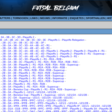
HUTTERS
|
TORNOOIEN
|
LINKS
|
NIEUWS
|
INFORMATIE
|
ENQUETES
|
SPORTHALLEN
|
HIS
-
3A
-
3B
-
3C
-
3D
-
Playoffs 2
-
1B
-
2A
-
2B
-
2C
-
3A
-
3B
-
3C
-
3D
-
3E
-
Playoffs 1
-
Playoffs Relegation
-
A
-
2B
-
2C
-
3A
-
3B
-
3C
-
3D
-
3E
-
3F
-
A
-
2B
-
3A
-
3B
-
3C
-
3D
-
4A
-
4B
-
4C
-
R1
-
A
-
2B
-
3A
-
3B
-
3C
-
4A
-
4B
-
4C
-
4D
-
R1
-
A
-
2B
-
3A
-
3B
-
3C
-
4A
-
4B
-
4C
-
4D
-
Playoffs 1
-
Playoffs 2
-
Playoffs 3
-
Playoffs 4
-
R1
-
A
-
2B
-
3A
-
3B
-
3C
-
4A
-
4B
-
4C
-
4D
-
Playoffs 1
-
Playoffs 2
-
Playoffs 3
-
R1
-
Supercup
-
A
-
2B
-
3A
-
3B
-
3C
-
4A
-
4B
-
4C
-
4D
-
Playoffs 1
-
Playoffs 3
-
R1
-
A
-
2B
-
3A
-
3B
-
3C
-
3D
-
Playoffs 1
-
R1
-
R2A
-
R2B
-
A
-
2B
-
3A
-
3B
-
3C
-
Playoffs 1
-
R1
-
R2A
-
R2B
-
R3A
-
R3B
-
R3C
-
A
-
2B
-
3A
-
3B
-
Playoffs 1
-
R1
-
R2A
-
R2B
-
R3A
-
R3B
-
Supercup
-
A
-
2B
-
3A
-
3B
-
Playoffs 1
-
R1
-
R2A
-
R2B
-
R3A
-
R3B
-
A
-
2B
-
3A
-
3B
-
R1
-
R2A
-
R2B
-
R3A
-
R3B
-
Supercup
-
-
2B
-
3A
-
3B
-
Playoffs 1
-
R1
-
R2A
-
R2B
-
Supercup
-
-
2B
-
3A
-
3B
-
Playoffs 1
-
R1
-
R2A
-
R2B
-
Supercup
-
A
-
2B
-
3A
-
3B
-
Playoffs 1
-
R1
-
R2A
-
R2B
-
Supercup
-
A
-
2B
-
3A
-
3B
-
Playoffs 1
-
R1
-
R2A
-
R2B
-
Supercup
-
A
-
2B
-
3A
-
Playoffs 1
-
R1
-
R2A
-
R2B
-
A
-
2B
-
3A
-
Playoffs 1
-
R1
-
R2A
-
R2B
-
Supercup
-
A
-
2B
-
3A
-
Benelux Cup
-
Playoffs 1
-
R1
-
R2A
-
R2B
-
Supercup
-
A
-
2B
-
3A
-
Playoffs 1
-
U21/1
-
U21/2A
-
U21/2B
-
A
-
2B
-
3A
-
Benelux Cup
-
Playoffs 1
-
Supercup
-
U21/1
-
U21/2A
-
U21/2B
-
A
-
2B
-
2C
-
DA
-
Supercup
-
U21/1
-
U21/2A
-
U21/2B
-
U21/2C
-
A
-
2B
-
DA
-
IPFA
-
IPFB
-
IPFC
-
U21/1
-
U21/2A
-
U21/2B
-
A
-
2B
-
DA
-
IPFA
-
IPFB
-
IPFC
-
IPFD
-
Playoffs 1
-
U21/1
-
U21/2A
-
U21/2B
-
A
-
2B
-
DA
-
IPFA
-
IPFB
-
IPFC
-
IPFD
-
IPFE
-
Playoffs 1
-
Playoffs IP
-
U21/1
-
U21/2A
-
U21/2B
A
-
2B
-
D1A
-
D1B
-
IPFA
-
IPFB
-
IPFC
-
IPFD
-
IPFE
-
IPFF
-
Playoffs 1
-
Playoffs 3A
-
Playoffs 3
A
-
2B
-
D1A
-
D1B
-
D1C
-
DA/1
-
DA/2
-
IPFA
-
IPFB
-
IPFC
-
IPFD
-
IPFE
-
IPFF
-
IPFG
-
IPFH
-
Pl