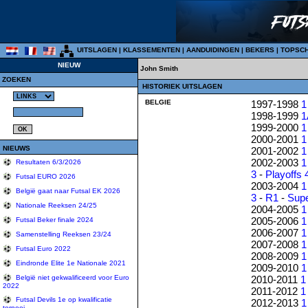
UITSLAGEN
|
KLASSEMENTEN
|
AANDUIDINGEN
|
BEKERS
|
TOPSC
NIEUW
John Smith
ZOEKEN
HISTORIEK UITSLAGEN
BELGIE
1997-1998
1
1998-1999
1
1999-2000
1
2000-2001
1
NIEUWS
2001-2002
1
2002-2003
1
Resultaten 6/3/2026
3
-
Playoffs 
Futsal EURO 2026
2003-2004
1
België gaat naar Futsal EK 2026
3
-
R1
-
Sup
Nationale Reeksen 24/25
2004-2005
1
2005-2006
1
Futsal Beker finale 2024
2006-2007
1
Samenstelling Reeksen 23/24
2007-2008
1
Futsal Euro 2022
2008-2009
1
Eindronde Elite 1e Nationale 2021
2009-2010
1
2010-2011
1
België niet gekwalificeerd voor Euro
2022
2011-2012
1
Futsal Devils 1e op kwalificatie
2012-2013
1
tornooi