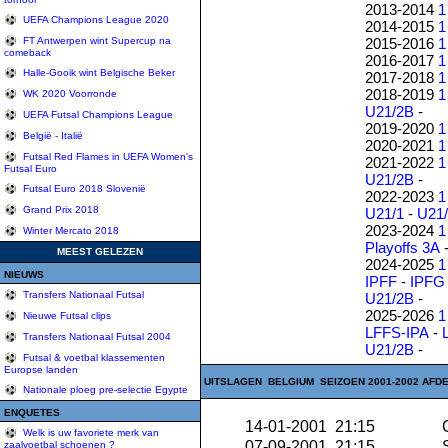
2013-2014
1
UEFA Champions League 2020
2014-2015
1
2015-2016
1
FT Antwerpen wint Supercup na
comeback
2016-2017
1
Halle-Gooik wint Belgische Beker
2017-2018
1
2018-2019
1
WK 2020 Voorronde
U21/2B
-
UEFA Futsal Champions League
2019-2020
1
België - Italië
2020-2021
1
Futsal Red Flames in UEFA Women's
2021-2022
1
Futsal Euro
U21/2B
-
Futsal Euro 2018 Slovenië
2022-2023
1
Grand Prix 2018
U21/1
-
U21
2023-2024
1
Winter Mercato 2018
Playoffs 3A
MEEST GELEZEN
2024-2025
1
NIEUWS
IPFF
-
IPFG
Transfers Nationaal Futsal
U21/2B
-
2025-2026
1
Nieuwe Futsal clips
LFFS-IPA
-
Transfers Nationaal Futsal 2004
U21/2B
-
Futsal & voetbal klassementen
Europse landen
UITSLAGEN BELGIUM SEIZOEN 2001-2002 AFDE
Nationale ploeg pre-selectie Egypte
ENQUETES
14-01-2001 21:15
G
Welk is uw favoriete merk van
07-09-2001 21:15
S
zaalvoetbal schoenen ?