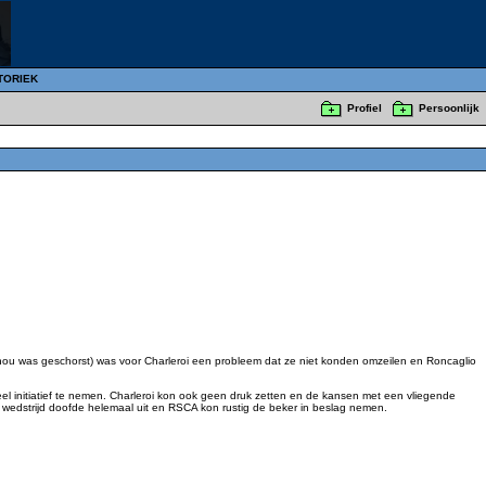
TORIEK
Profiel
Persoonlijk
hou was geschorst) was voor Charleroi een probleem dat ze niet konden omzeilen en Roncaglio
eel initiatief te nemen. Charleroi kon ook geen druk zetten en de kansen met een vliegende
De wedstrijd doofde helemaal uit en RSCA kon rustig de beker in beslag nemen.