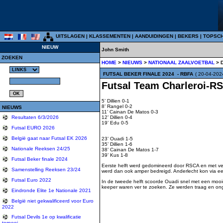
UITSLAGEN
|
KLASSEMENTEN
|
AANDUIDINGEN
|
BEKERS
|
TOPSC
NIEUW
John Smith
ZOEKEN
HOME
>
NIEUWS
>
NATIONAAL ZAALVOETBAL
> 
FUTSAL BEKER FINALE 2024
- RBFA
( 20-04-202
Futsal Team Charleroi-RS
5’ Dillien 0-1
8’ Rangel 0-2
NIEUWS
11’ Cainan De Matos 0-3
Resultaten 6/3/2026
12’ Dillien 0-4
19’ Edu 0-5
Futsal EURO 2026
België gaat naar Futsal EK 2026
23’ Ouadi 1-5
35’ Dillien 1-6
Nationale Reeksen 24/25
38’ Cainan De Matos 1-7
39’ Kus 1-8
Futsal Beker finale 2024
Eerste helft werd gedomineerd door RSCA en met vee
Samenstelling Reeksen 23/24
werd dan ook amper bedreigd. Anderlecht kon via een
Futsal Euro 2022
In de tweede helft scoorde Ouadi snel met een mooie
keeper waren ver te zoeken. Ze werden traag en ongec
Eindronde Elite 1e Nationale 2021
België niet gekwalificeerd voor Euro
2022
Futsal Devils 1e op kwalificatie
tornooi