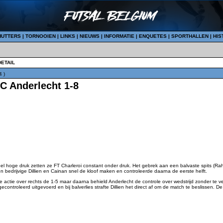
HUTTERS
|
TORNOOIEN
|
LINKS
|
NIEUWS
|
INFORMATIE
|
ENQUETES
|
SPORTHALLEN
|
HIS
DETAIL
4 )
C Anderlecht 1-8
l hoge druk zetten ze FT Charleroi constant onder druk. Het gebrek aan een balvaste spits (Ra
 bedrijvige Dillien en Cainan snel de kloof maken en controleerde daarna de eerste helft.
 actie over rechts de 1-5 maar daarna behield Anderlecht de controle over wedstrijd zonder te v
ontroleerd uitgevoerd en bij balverlies strafte Dillien het direct af om de match te beslissen. 