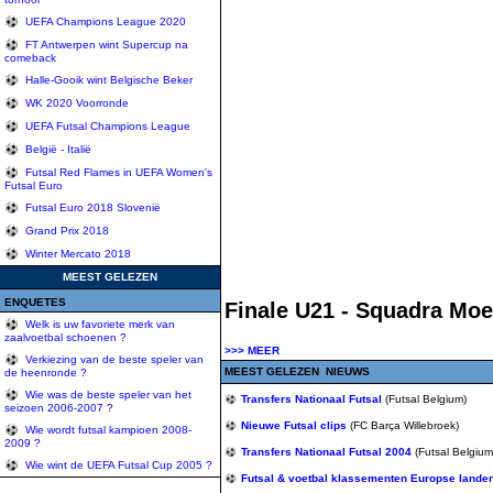
UEFA Champions League 2020
FT Antwerpen wint Supercup na
comeback
Halle-Gooik wint Belgische Beker
WK 2020 Voorronde
UEFA Futsal Champions League
België - Italië
Futsal Red Flames in UEFA Women's
Futsal Euro
Futsal Euro 2018 Slovenië
Grand Prix 2018
Winter Mercato 2018
MEEST GELEZEN
ENQUETES
Finale U21 - Squadra Mo
Welk is uw favoriete merk van
zaalvoetbal schoenen ?
>>> MEER
Verkiezing van de beste speler van
MEEST GELEZEN NIEUWS
de heenronde ?
Wie was de beste speler van het
Transfers Nationaal Futsal
(Futsal Belgium)
seizoen 2006-2007 ?
Nieuwe Futsal clips
(FC Barça Willebroek)
Wie wordt futsal kampioen 2008-
2009 ?
Transfers Nationaal Futsal 2004
(Futsal Belgium
Wie wint de UEFA Futsal Cup 2005 ?
Futsal & voetbal klassementen Europse lande