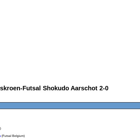
eskroen-Futsal Shokudo Aarschot 2-0
)
n
(Futsal Belgium)