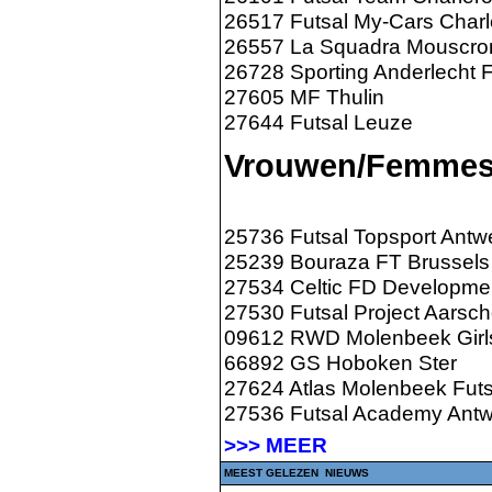
26517 Futsal My-Cars Charl
26557 La Squadra Mouscro
26728 Sporting Anderlecht F
27605 MF Thulin
27644 Futsal Leuze
Vrouwen/Femmes
25736 Futsal Topsport Antw
25239 Bouraza FT Brussels
27534 Celtic FD Developme
27530 Futsal Project Aarsch
09612 RWD Molenbeek Girl
66892 GS Hoboken Ster
27624 Atlas Molenbeek Futs
27536 Futsal Academy Ant
>>> MEER
MEEST GELEZEN NIEUWS