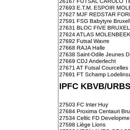
26167 FUTSAL CAROLO 
27693 E.T.M. ESPOIR MO
27627 MJF REDSTAR FO
27591 FSG Babytyre Bruxel
27631 BLOC FIVE BRUXE
27624 ATLAS MOLENBEE
27692 Futsal Wavre
27668 RAJA Halle
27638 Saint-Odile Jeunes D
27669 CDJ Anderlecht
27671 AT Futsal Courcelles
27691 FT Schamp Lodelinsa
IPFC KBVB/URB
27503 FC Inter Huy
27684 Proxima Centauri Bru
27534 Celtic FD Developme
27598 Liège Lions