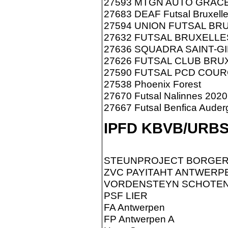
27593 MTGN AUTO GRAC
27683 DEAF Futsal Bruxell
27594 UNION FUTSAL BR
27632 FUTSAL BRUXELLE
27636 SQUADRA SAINT-G
27626 FUTSAL CLUB BRU
27590 FUTSAL PCD COU
27538 Phoenix Forest
27670 Futsal Nalinnes 2020
27667 Futsal Benfica Aude
IPFD KBVB/URB
STEUNPROJECT BORGE
ZVC PAYITAHT ANTWERP
VORDENSTEYN SCHOTEN
PSF LIER
FA Antwerpen
FP Antwerpen A