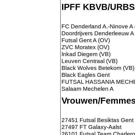
IPFF KBVB/URB
FC Denderland A.-Ninove A
Doordrijvers Denderleeuw A
Futsal Gent A (OV)
ZVC Moratex (OV)
Inkad Diegem (VB)
Leuven Centraal (VB)
Black Wolves Betekom (VB)
Black Eagles Gent
FUTSAL HASSANIA MECH
Salaam Mechelen A
Vrouwen/Femmes
27451 Futsal Besiktas Gent
27497 FT Galaxy-Aalst
26101 Futsal Team Charlero