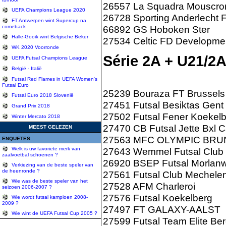
26557 La Squadra Mouscro
UEFA Champions League 2020
26728 Sporting Anderlecht F
FT Antwerpen wint Supercup na
66892 GS Hoboken Ster
comeback
Halle-Gooik wint Belgische Beker
27534 Celtic FD Developmen
WK 2020 Voorronde
Série 2A + U21/2
UEFA Futsal Champions League
België - Italië
Futsal Red Flames in UEFA Women's
Futsal Euro
25239 Bouraza FT Brussels
Futsal Euro 2018 Slovenië
27451 Futsal Besiktas Gent
Grand Prix 2018
27502 Futsal Fener Koekel
Winter Mercato 2018
27470 CB Futsal Jette Bxl 
MEEST GELEZEN
27563 MFC OLYMPIC BR
ENQUETES
27643 Wemmel Futsal Club
Welk is uw favoriete merk van
zaalvoetbal schoenen ?
26920 BSEP Futsal Morlanw
Verkiezing van de beste speler van
de heenronde ?
27561 Futsal Club Mechele
Wie was de beste speler van het
27528 AFM Charleroi
seizoen 2006-2007 ?
27576 Futsal Koekelberg
Wie wordt futsal kampioen 2008-
2009 ?
27497 FT GALAXY-AALST
Wie wint de UEFA Futsal Cup 2005 ?
27599 Futsal Team Elite B