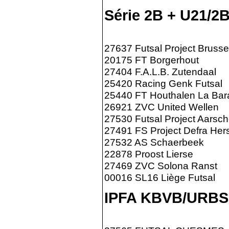
Série 2B + U21/2
27637 Futsal Project Brusse
20175 FT Borgerhout
27404 F.A.L.B. Zutendaal
25420 Racing Genk Futsal
25440 FT Houthalen La Bar
26921 ZVC United Wellen
27530 Futsal Project Aarsch
27491 FS Project Defra Hers
27532 AS Schaerbeek
22878 Proost Lierse
27469 ZVC Solona Ranst
00016 SL16 Liège Futsal
IPFA KBVB/URB