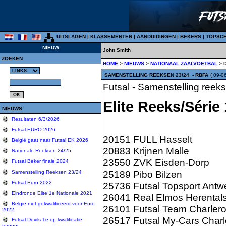
UITSLAGEN
|
KLASSEMENTEN
|
AANDUIDINGEN
|
BEKERS
|
TOPSC
NIEUW
John Smith
ZOEKEN
HOME
>
NIEUWS
>
NATIONAAL ZAALVOETBAL
> 
SAMENSTELLING REEKSEN 23/24
- RBFA
( 09-0
Futsal - Samenstelling reeks
Elite Reeks/Série 
NIEUWS
Resultaten 6/3/2026
Futsal EURO 2026
20151 FULL Hasselt
België gaat naar Futsal EK 2026
20883 Krijnen Malle
Nationale Reeksen 24/25
23550 ZVK Eisden-Dorp
Futsal Beker finale 2024
25189 Pibo Bilzen
Samenstelling Reeksen 23/24
Futsal Euro 2022
25736 Futsal Topsport Antw
Eindronde Elite 1e Nationale 2021
26041 Real Elmos Herental
België niet gekwalificeerd voor Euro
26101 Futsal Team Charlero
2022
26517 Futsal My-Cars Charl
Futsal Devils 1e op kwalificatie
tornooi