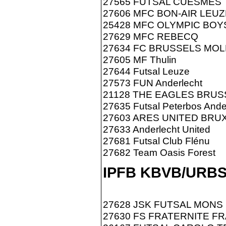
27565 FUTSAL CUESMES
27606 MFC BON-AIR LEUZ
25428 MFC OLYMPIC BO
27629 MFC REBECQ
27634 FC BRUSSELS MO
27605 MF Thulin
27644 Futsal Leuze
27573 FUN Anderlecht
21128 THE EAGLES BRUS
27635 Futsal Peterbos Ande
27603 ARES UNITED BRU
27633 Anderlecht United
27681 Futsal Club Flénu
27682 Team Oasis Forest
IPFB KBVB/URB
27628 JSK FUTSAL MONS
27630 FS FRATERNITE F