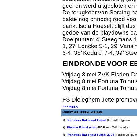
geel en werd uitgesloten en
De terugkeer van Seraing na 
pakte nog onnodig rood voor
bank. Isola Hoeselt blijft dus
gedoe van de playdowns ba
Doelpunten: 4’ Steegmans 1-0,
1, 27’ Loncke 5-1, 29’ Vansi
6-4, 38’ Kodalci 7-4, 39’ St
EINDRONDE VOOR EE
Vrijdag 8 mei ZVK Eisden-D
Vrijdag 8 mei Fortuna Tolhu
Vrijdag 8 mei Fortuna Tolhu
FS Dieleghem Jette promovee
>>> MEER
MEEST GELEZEN NIEUWS
Transfers Nationaal Futsal
(Futsal Belgium)
Nieuwe Futsal clips
(FC Barça Willebroek)
Transfers Nationaal Futsal 2004
(Futsal Belgium