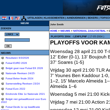
UITSLAGEN
|
KLASSEMENTEN
|
AANDUIDINGEN
|
BEKERS
|
TOPSC
NIEUW
John Smith
ZOEKEN
HOME
>
NIEUWS
>
NATIONAAL ZAALVOETBAL
> 
PLAYOFFS 2004
- LENF/LPNF
( 17-05-2004 )
PLAYOFFS VOOR KA
Woensdag 28 april 21:00 T-In
NIEUWS
12' Eder (0-1), 13' Boujouh B
Resultaten 6/3/2026
37' Soares (1-5)
Futsal EURO 2026
België gaat naar Futsal EK 2026
Vrijdag 30 april 21:00 TLR 
Nationale Reeksen 24/25
7’ Younes Ben Kaddour 1-0,
Futsal Beker finale 2024
1–2, 15’ Marcelo Almeida 1–
Samenstelling Reeksen 23/24
Almeida 1–6
Futsal Euro 2022
Woensdag 5 mei 21:00 Kicke
Eindronde Elite 1e Nationale 2021
België niet gekwalificeerd voor Euro
Vrijdag 7 mei 21:00 Action 2
2022
Futsal Devils 1e op kwalificatie
woensdag 12 mei 21:00 Kicke
tornooi