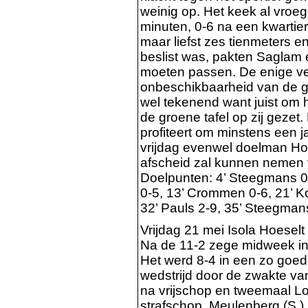
weinig op. Het keek al vroe
minuten, 0-6 na een kwartier
maar liefst zes tienmeters e
beslist was, pakten Saglam 
moeten passen. De enige ve
onbeschikbaarheid van de g
wel tekenend want juist om h
de groene tafel op zij gezet.
profiteert om minstens een ja
vrijdag evenwel doelman Hoe
afscheid zal kunnen nemen v
Doelpunten: 4’ Steegmans 0-
0-5, 13’ Crommen 0-6, 21’ Kod
32’ Pauls 2-9, 35’ Steegman
Vrijdag 21 mei Isola Hoesel
Na de 11-2 zege midweek in 
Het werd 8-4 in een zo goed 
wedstrijd door de zwakte va
na vrijschop en tweemaal Lo
strafschop. Meulenberg (S.),