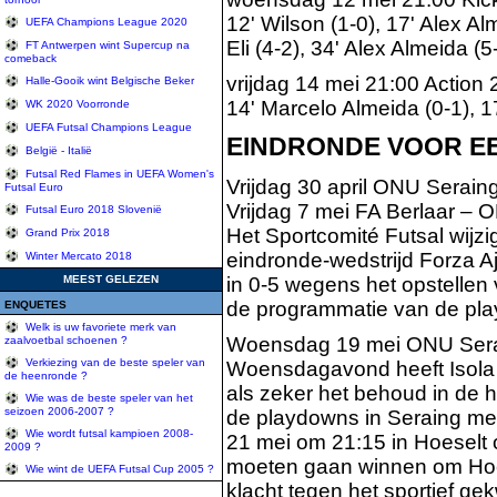
12' Wilson (1-0), 17' Alex Alm
UEFA Champions League 2020
Eli (4-2), 34' Alex Almeida (5-
FT Antwerpen wint Supercup na
comeback
vrijdag 14 mei 21:00 Action 2
Halle-Gooik wint Belgische Beker
14' Marcelo Almeida (0-1), 17
WK 2020 Voorronde
UEFA Futsal Champions League
EINDRONDE VOOR EE
België - Italië
Futsal Red Flames in UEFA Women's
Vrijdag 30 april ONU Seraing
Futsal Euro
Vrijdag 7 mei FA Berlaar – 
Futsal Euro 2018 Slovenië
Het Sportcomité Futsal wijzi
Grand Prix 2018
eindronde-wedstrijd Forza A
Winter Mercato 2018
MEEST GELEZEN
in 0-5 wegens het opstellen
de programmatie van de pla
ENQUETES
Welk is uw favoriete merk van
Woensdag 19 mei ONU Serain
zaalvoetbal schoenen ?
Verkiezing van de beste speler van
Woensdagavond heeft Isola H
de heenronde ?
als zeker het behoud in de
Wie was de beste speler van het
seizoen 2006-2007 ?
de playdowns in Seraing met
Wie wordt futsal kampioen 2008-
21 mei om 21:15 in Hoeselt 
2009 ?
moeten gaan winnen om Hoes
Wie wint de UEFA Futsal Cup 2005 ?
klacht tegen het sportief gek