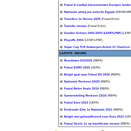
Futsal & voetbal klassementen Europse lande
Nationale ploeg pre-selectie Egypte
(KBVB/UR
Transfers 1e Divisie 2005
(Futsal Echo)
Transfer nieuws
(Futsal Echo)
Gouden Schoen 2002-2003 (LENF/LPNF)
(LENF
Playoffs 2004
(LENF/LPNF)
Super Cup TLR Antwerpen-Action 21 Charleroi
LAATSTE NIEUWS
Resultaten 6/3/2026
(RBFA)
Futsal EURO 2026
(UEFA)
België gaat naar Futsal EK 2026
(RBFA)
Nationale Reeksen 24/25
(RBFA)
Futsal Beker finale 2024
(RBFA)
Samenstelling Reeksen 23/24
(RBFA)
Futsal Euro 2022
(UEFA)
Eindronde Elite 1e Nationale 2021
(RBFA)
België niet gekwalificeerd voor Euro 2022
(UE
Futsal Devils 1e op kwalificatie tornooi
(RBFA)