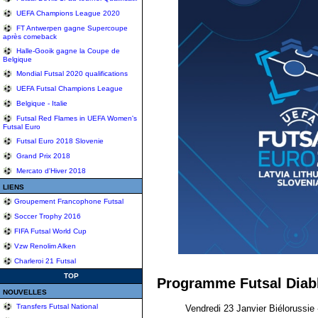
UEFA Champions League 2020
FT Antwerpen gagne Supercoupe
après comeback
Halle-Gooik gagne la Coupe de
Belgique
Mondial Futsal 2020 qualifications
UEFA Futsal Champions League
Belgique - Italie
Futsal Red Flames in UEFA Women's
Futsal Euro
Futsal Euro 2018 Slovenie
Grand Prix 2018
Mercato d'Hiver 2018
LIENS
Groupement Francophone Futsal
Soccer Trophy 2016
FIFA Futsal World Cup
Vzw Renolim Alken
Charleroi 21 Futsal
TOP
Programme Futsal Diab
NOUVELLES
Transfers Futsal National
Vendredi 23 Janvier Biélorussie - 