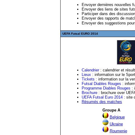
Envoyer dernières nouvelles fu
Envoyer des liens de sites futs
Participer dans des discussi
Envoyer des rapports de matc
Envoyer des suggestions pour
UEFA Futsal EURO 2014
Calendrier
: calendrier et résu
Lieux
: information sur le Sport
Tickets
: information sur la ve
Futsal Diables Rouges
: inform
Programme Diables Rouges
: 
Brochure
: brochure over
UEF
UEFA Futsal Euro 2014
: site
Résumés des matches
Groupe A
Belgique
Ukraine
Roumenie