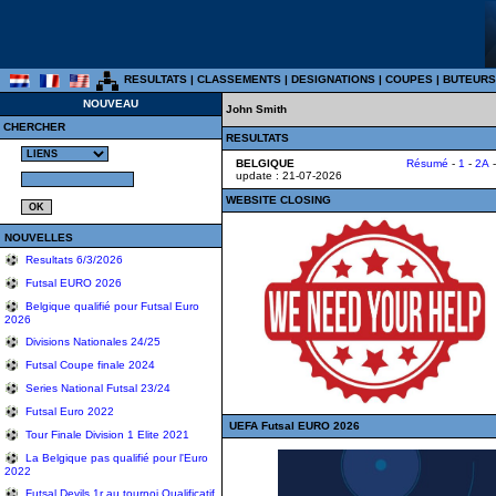
RESULTATS
|
CLASSEMENTS
|
DESIGNATIONS
|
COUPES
|
BUTEURS
NOUVEAU
John Smith
CHERCHER
RESULTATS
BELGIQUE
Résumé
-
1
-
2A
update : 21-07-2026
WEBSITE CLOSING
NOUVELLES
Resultats 6/3/2026
Futsal EURO 2026
Belgique qualifié pour Futsal Euro
2026
Divisions Nationales 24/25
Futsal Coupe finale 2024
Series National Futsal 23/24
Futsal Euro 2022
UEFA Futsal EURO 2026
Tour Finale Division 1 Elite 2021
La Belgique pas qualifié pour l'Euro
2022
Futsal Devils 1r au tournoi Qualificatif