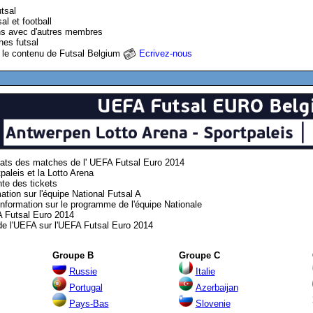
tsal
al et football
ons avec d'autres membres
hes futsal
 le contenu de Futsal Belgium
Ecrivez-nous
ltats des matches de l' UEFA Futsal Euro 2014
paleis et la Lotto Arena
nte des tickets
ation sur l'équipe National Futsal A
information sur le programme de l'équipe Nationale
A
Futsal Euro 2014
 de l'UEFA sur l'UEFA Futsal Euro 2014
Groupe B
Gro
u
pe C
Russie
Italie
Portugal
Azerbaijan
Pays-Bas
Slovenie