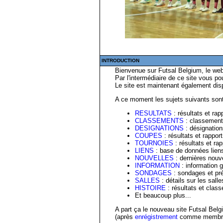
INTRODUCTION
Bienvenue sur Futsal Belgium, le webs
Par l'intermédiaire de ce site vous pou
Le site est maintenant également disp
A ce moment les sujets suivants sont
RESULTATS
: résultats et ra
CLASSEMENTS
: classement
DESIGNATIONS
: désignation
COUPES
: résultats et rappo
TOURNOIES
: résultats et ra
LIENS
: base de données liens 
NOUVELLES
: dernières nouvel
INFORMATION
: information g
SONDAGES
: sondages et pré
SALLES
: détails sur les salle
HISTOIRE
: résultats et clas
Et beaucoup plus...
A part ça le nouveau site Futsal Belg
(après
enrégistrement
comme membre