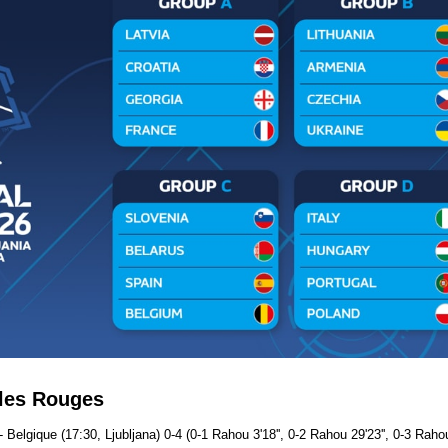
les Rouges
Belgique (17:30, Ljubljana) 0-4 (0-1 Rahou 3'18'', 0-2 Rahou 29'23'', 0-3 Rahou 3