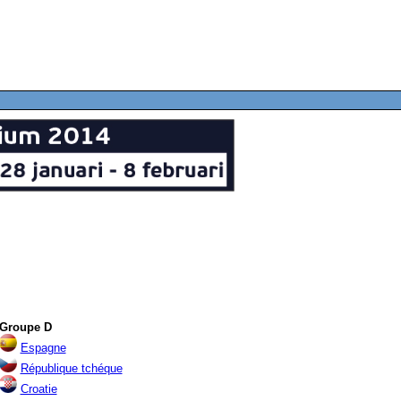
Gro
u
pe D
Espagne
République tchéque
Croatie