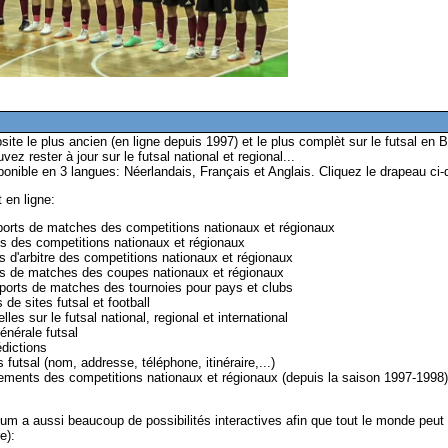
ite le plus ancien (en ligne depuis 1997) et le plus complèt sur le futsal en B
vez rester à jour sur le futsal national et regional...
onible en 3 langues: Néerlandais, Français et Anglais. Cliquez le drapeau ci-
 en ligne:
pports de matches des competitions nationaux et régionaux
s des competitions nationaux et régionaux
s d'arbitre des competitions nationaux et régionaux
rts de matches des coupes nationaux et régionaux
pports de matches des tournoies pour pays et clubs
de sites futsal et football
les sur le futsal national, regional et international
énérale futsal
dictions
s futsal (nom, addresse, téléphone, itinéraire,...)
sements des competitions nationaux et régionaux (depuis la saison 1997-1998)
ium a aussi beaucoup de possibilités interactives afin que tout le monde peut 
):