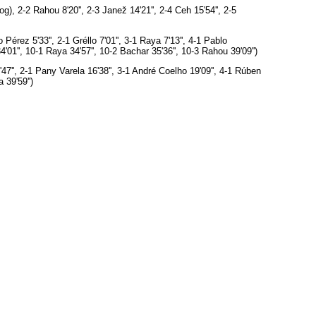
og), 2-2 Rahou 8'20'', 2-3 Janež 14'21'', 2-4 Ceh 15'54'', 2-5
Pérez 5'33'', 2-1 Gréllo 7'01'', 3-1 Raya 7'13'', 4-1 Pablo
34'01'', 10-1 Raya 34'57'', 10-2 Bachar 35'36'', 10-3 Rahou 39'09'')
47'', 2-1 Pany Varela 16'38'', 3-1 André Coelho 19'09'', 4-1 Rúben
 39'59'')