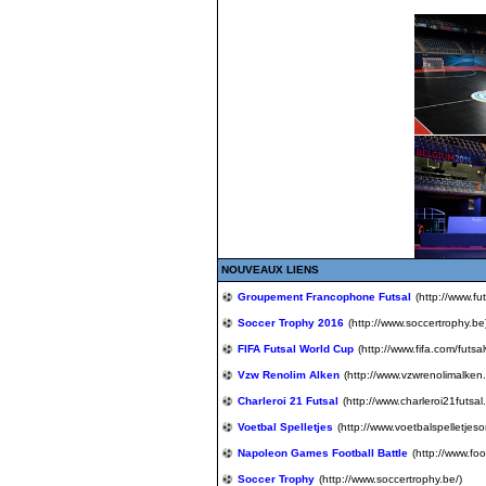
NOUVEAUX LIENS
Groupement Francophone Futsal
(http://www.fut
Soccer Trophy 2016
(http://www.soccertrophy.be
FIFA Futsal World Cup
(http://www.fifa.com/futs
Vzw Renolim Alken
(http://www.vzwrenolimalken
Charleroi 21 Futsal
(http://www.charleroi21futsal
Voetbal Spelletjes
(http://www.voetbalspelletjeson
Napoleon Games Football Battle
(http://www.foo
Soccer Trophy
(http://www.soccertrophy.be/)