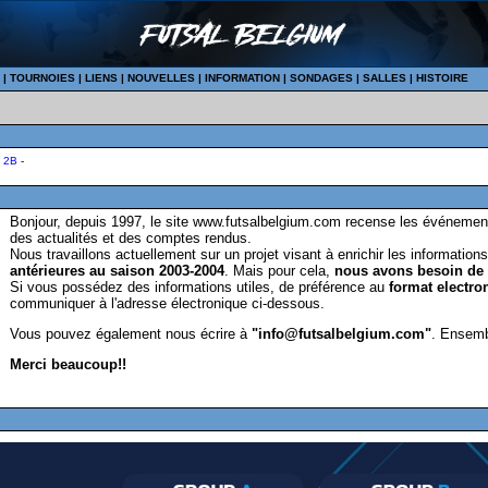
|
TOURNOIES
|
LIENS
|
NOUVELLES
|
INFORMATION
|
SONDAGES
|
SALLES
|
HISTOIRE
-
2B
-
Bonjour, depuis 1997, le site www.futsalbelgium.com recense les événement
des actualités et des comptes rendus.
Nous travaillons actuellement sur un projet visant à enrichir les informatio
antérieures au saison 2003-2004
. Mais pour cela,
nous avons besoin de v
Si vous possédez des informations utiles, de préférence au
format electro
communiquer à l'adresse électronique ci-dessous.
Vous pouvez également nous écrire à
"info@futsalbelgium.com"
. Ensemb
Merci beaucoup!!