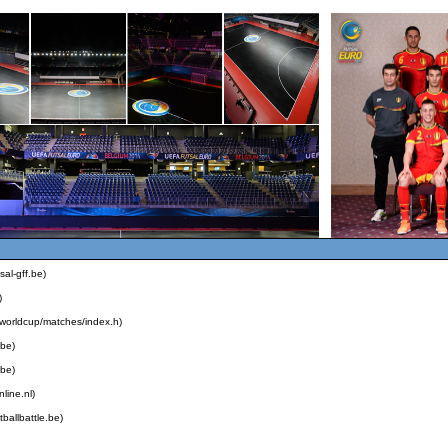
sal-gff.be)
)
alworldcup/matches/index.h)
.be)
.be)
line.nl)
tballbattle.be)