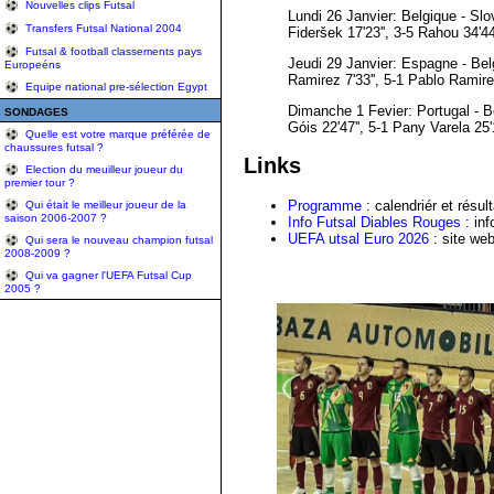
Nouvelles clips Futsal
Lundi 26 Janvier: Belgique - Slove
Transfers Futsal National 2004
Fideršek 17'23'', 3-5 Rahou 34'44
Futsal & football classements pays
Jeudi 29 Janvier: Espagne - Belgiq
Europeéns
Ramirez 7'33'', 5-1 Pablo Ramirez 
Equipe national pre-sélection Egypt
Dimanche 1 Fevier: Portugal - Bel
SONDAGES
Góis 22'47'', 5-1 Pany Varela 25'1
Quelle est votre marque préférée de
chaussures futsal ?
Links
Election du meuilleur joueur du
premier tour ?
Programme
: calendriér et résu
Qui était le meilleur joueur de la
saison 2006-2007 ?
Info Futsal Diables Rouges
: inf
UEFA utsal Euro 2026
: site we
Qui sera le nouveau champion futsal
2008-2009 ?
Qui va gagner l'UEFA Futsal Cup
2005 ?