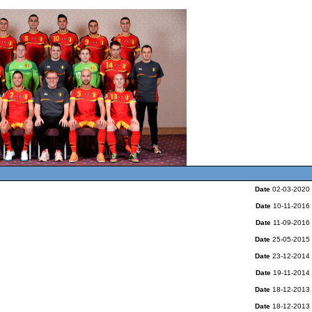
Date
02-03-2020
Date
10-11-2016
Date
11-09-2016
Date
25-05-2015
Date
23-12-2014
Date
19-11-2014
Date
18-12-2013
Date
18-12-2013