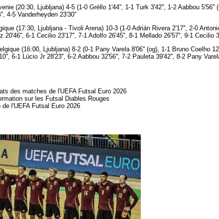
nie (20:30, Ljubljana) 4-5 (1-0 Gréllo 1'44'', 1-1 Turk 3'42'', 1-2 Aabbou 5'56'' (
'', 4-5 Vanderheyden 23'30''
ue (17:30, Ljubljana - Tivoli Arena) 10-3 (1-0 Adrián Rivera 2'17'', 2-0 Antonio 
20'46'', 6-1 Cecilio 23'17'', 7-1 Adolfo 26'45'', 8-1 Mellado 26'57'', 9-1 Cecilio 
gique (16:00, Ljubljana) 8-2 (0-1 Pany Varela 8'06'' (og), 1-1 Bruno Coelho 12'
0'', 6-1 Lúcio Jr 28'23'', 6-2 Aabbou 32'56'', 7-2 Pauleta 39'42'', 8-2 Pany Varela
ltats des matches de l'UEFA Futsal Euro 2026
ormation sur les Futsal Diables Rouges
b de l'UEFA Futsal Euro 2026