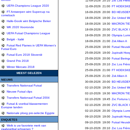
11-09-2026 20:10
Zvc Los Frè
UEFA Champions League 2020
11-09-2026 21:00
FT HOEKSKE
FT Antwerpen wint Supercup na
16-09-2026 20:00
BD HEUSDEN
comeback
18-09-2026 19:00
Zvc United W
Halle-Gooik wint Belgische Beker
18-09-2026 19:30
MACRON TIE
WK 2020 Voorronde
18-09-2026 20:00
ZVC BLACK
UEFA Futsal Champions League
18-09-2026 20:30
Olympia Lum
België - Italië
18-09-2026 21:00
Zvk Alken A
Futsal Red Flames in UEFA Women's
25-09-2026 19:00
Futsal Heusd
Futsal Euro
25-09-2026 19:00
Jupinalti Hoe
Futsal Euro 2018 Slovenië
25-09-2026 20:00
Futsal Berin
Grand Prix 2018
25-09-2026 20:10
Zvc Los Frè
Winter Mercato 2018
25-09-2026 21:00
FT HOEKSKE
MEEST GELEZEN
25-09-2026 21:00
Zvk Alken A
NIEUWS
30-09-2026 20:00
BD HEUSDEN
Transfers Nationaal Futsal
02-10-2026 19:00
Zvc United W
Nieuwe Futsal clips
02-10-2026 19:30
MACRON TIE
Transfers Nationaal Futsal 2004
02-10-2026 19:45
Zvc Fortuna 
Futsal & voetbal klassementen
02-10-2026 20:00
ZVC BLACK
Europse landen
02-10-2026 20:30
Olympia Lum
Nationale ploeg pre-selectie Egypte
09-10-2026 19:00
Jupinalti Hoe
ENQUETES
09-10-2026 19:00
Futsal Heusd
Welk is uw favoriete merk van
09-10-2026 20:10
Zvc Los Frè
zaalvoetbal schoenen ?