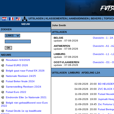
UITSLAGEN
|
KLASSEMENTEN
|
AANDUIDINGEN
|
BEKERS
|
TOPSC
NIEUW
John Smith
ZOEKEN
UITSLAGEN
BELGIE
Overzicht
-
1
-
2A
update : 07-08-2026
ANTWERPEN
Overzicht
-
A1
-
A
update : 07-08-2026
LIMBURG
Overzicht
-
L1
-
L
NIEUWS
update : 07-08-2026
Resultaten 6/3/2026
OOST-VLAANDEREN
Overzicht
-
O1
-
O
update : 07-08-2026
Futsal EURO 2026
België gaat naar Futsal EK 2026
UITSLAGEN LIMBURG AFDELING L2A
Nationale Reeksen 24/25
Futsal Beker finale 2024
02-09-2026 20:00
BD HEUSDEN
Samenstelling Reeksen 23/24
04-09-2026 20:00
ZVC BLACK
Futsal Euro 2022
11-09-2026 19:00
Futsal Heusd
Eindronde Elite 1e Nationale 2021
11-09-2026 19:00
Jupinalti Hoe
België niet gekwalificeerd voor Euro
11-09-2026 19:45
Zvc Fortuna 
2022
11-09-2026 20:00
Futsal Berin
Futsal Devils 1e op kwalificatie
tornooi