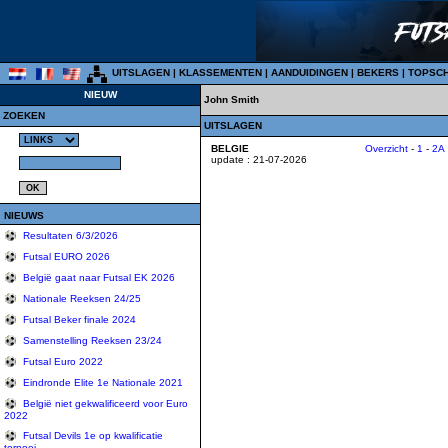
UITSLAGEN
|
KLASSEMENTEN
|
AANDUIDINGEN
|
BEKERS
|
TOPSC
NIEUW
John Smith
ZOEKEN
UITSLAGEN
BELGIE
Overzicht
-
1
-
2A
update : 21-07-2026
NIEUWS
Resultaten 6/3/2026
Futsal EURO 2026
België gaat naar Futsal EK 2026
Nationale Reeksen 24/25
Futsal Beker finale 2024
Samenstelling Reeksen 23/24
Futsal Euro 2022
Eindronde Elite 1e Nationale 2021
België niet gekwalificeerd voor Euro
2022
Futsal Devils 1e op kwalificatie
tornooi