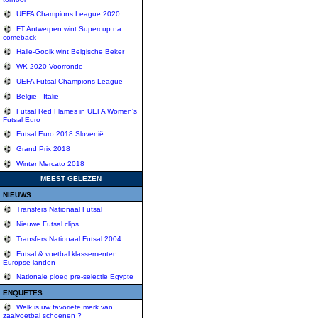
UEFA Champions League 2020
FT Antwerpen wint Supercup na
comeback
Halle-Gooik wint Belgische Beker
WK 2020 Voorronde
UEFA Futsal Champions League
België - Italië
Futsal Red Flames in UEFA Women's
Futsal Euro
Futsal Euro 2018 Slovenië
Grand Prix 2018
Winter Mercato 2018
MEEST GELEZEN
NIEUWS
Transfers Nationaal Futsal
Nieuwe Futsal clips
Transfers Nationaal Futsal 2004
Futsal & voetbal klassementen
Europse landen
Nationale ploeg pre-selectie Egypte
ENQUETES
Welk is uw favoriete merk van
zaalvoetbal schoenen ?