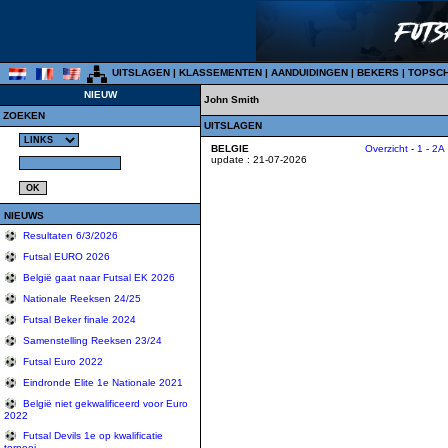
UITSLAGEN
|
KLASSEMENTEN
|
AANDUIDINGEN
|
BEKERS
|
TOPSC
NIEUW
John Smith
ZOEKEN
UITSLAGEN
BELGIE
Overzicht
-
1
-
2A
update : 21-07-2026
NIEUWS
Resultaten 6/3/2026
Futsal EURO 2026
België gaat naar Futsal EK 2026
Nationale Reeksen 24/25
Futsal Beker finale 2024
Samenstelling Reeksen 23/24
Futsal Euro 2022
Eindronde Elite 1e Nationale 2021
België niet gekwalificeerd voor Euro
2022
Futsal Devils 1e op kwalificatie
tornooi