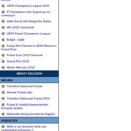
UEFA Champions League 2020
FT Antwerpen wint Supercup na
comeback
Halle-Gooik wint Belgische Beker
WK 2020 Voorronde
UEFA Futsal Champions League
België - Italië
Futsal Red Flames in UEFA Women's
Futsal Euro
Futsal Euro 2018 Slovenië
Grand Prix 2018
Winter Mercato 2018
MEEST GELEZEN
NIEUWS
Transfers Nationaal Futsal
Nieuwe Futsal clips
Transfers Nationaal Futsal 2004
Futsal & voetbal klassementen
Europse landen
Nationale ploeg pre-selectie Egypte
ENQUETES
Welk is uw favoriete merk van
zaalvoetbal schoenen ?