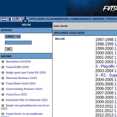
UITSLAGEN
|
KLASSEMENTEN
|
AANDUIDINGEN
|
BEKERS
|
TOPSC
NIEUW
John Smith
ZOEKEN
HISTORIEK UITSLAGEN
BELGIE
1997-1998
1
1998-1999
1
1999-2000
1
2000-2001
1
NIEUWS
2001-2002
1
2002-2003
1
Resultaten 6/3/2026
3
-
Playoffs 
Futsal EURO 2026
2003-2004
1
België gaat naar Futsal EK 2026
3
-
R1
-
Sup
Nationale Reeksen 24/25
2004-2005
1
2005-2006
1
Futsal Beker finale 2024
2006-2007
1
Samenstelling Reeksen 23/24
2007-2008
1
Futsal Euro 2022
2008-2009
1
Eindronde Elite 1e Nationale 2021
2009-2010
1
2010-2011
1
België niet gekwalificeerd voor Euro
2022
2011-2012
1
Futsal Devils 1e op kwalificatie
2012-2013
1
tornooi