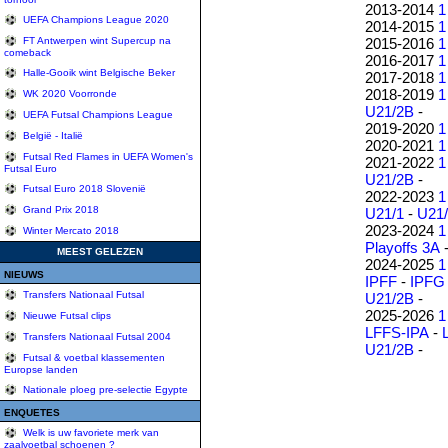
2013-2014
1
UEFA Champions League 2020
2014-2015
1
2015-2016
1
FT Antwerpen wint Supercup na
comeback
2016-2017
1
Halle-Gooik wint Belgische Beker
2017-2018
1
2018-2019
1
WK 2020 Voorronde
U21/2B
-
UEFA Futsal Champions League
2019-2020
1
België - Italië
2020-2021
1
Futsal Red Flames in UEFA Women's
2021-2022
1
Futsal Euro
U21/2B
-
Futsal Euro 2018 Slovenië
2022-2023
1
Grand Prix 2018
U21/1
-
U21
2023-2024
1
Winter Mercato 2018
Playoffs 3A
MEEST GELEZEN
2024-2025
1
NIEUWS
IPFF
-
IPFG
Transfers Nationaal Futsal
U21/2B
-
2025-2026
1
Nieuwe Futsal clips
LFFS-IPA
-
Transfers Nationaal Futsal 2004
U21/2B
-
Futsal & voetbal klassementen
Europse landen
Nationale ploeg pre-selectie Egypte
ENQUETES
Welk is uw favoriete merk van
zaalvoetbal schoenen ?