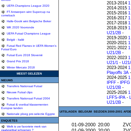
2013-2014
1
UEFA Champions League 2020
2014-2015
1
2015-2016
1
FT Antwerpen wint Supercup na
comeback
2016-2017
1
Halle-Gooik wint Belgische Beker
2017-2018
1
2018-2019
1
WK 2020 Voorronde
U21/2B
-
UEFA Futsal Champions League
2019-2020
1
België - Italië
2020-2021
1
Futsal Red Flames in UEFA Women's
2021-2022
1
Futsal Euro
U21/2B
-
Futsal Euro 2018 Slovenië
2022-2023
1
Grand Prix 2018
U21/1
-
U21
2023-2024
1
Winter Mercato 2018
Playoffs 3A
MEEST GELEZEN
2024-2025
1
NIEUWS
IPFF
-
IPFG
Transfers Nationaal Futsal
U21/2B
-
2025-2026
1
Nieuwe Futsal clips
LFFS-IPA
-
Transfers Nationaal Futsal 2004
U21/2B
-
Futsal & voetbal klassementen
Europse landen
UITSLAGEN BELGIUM SEIZOEN 2000-2001 AFDE
Nationale ploeg pre-selectie Egypte
ENQUETES
01-09-2000 20:00
ZVC
Welk is uw favoriete merk van
01-09-2000 20:00
ZVC
zaalvoetbal schoenen ?