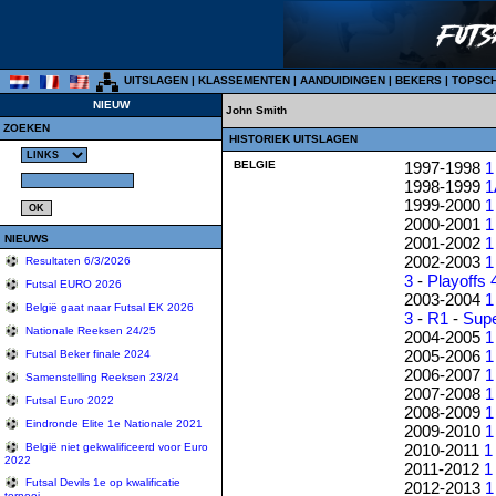
UITSLAGEN
|
KLASSEMENTEN
|
AANDUIDINGEN
|
BEKERS
|
TOPSC
NIEUW
John Smith
ZOEKEN
HISTORIEK UITSLAGEN
BELGIE
1997-1998
1
1998-1999
1
1999-2000
1
2000-2001
1
NIEUWS
2001-2002
1
2002-2003
1
Resultaten 6/3/2026
3
-
Playoffs 
Futsal EURO 2026
2003-2004
1
België gaat naar Futsal EK 2026
3
-
R1
-
Sup
Nationale Reeksen 24/25
2004-2005
1
2005-2006
1
Futsal Beker finale 2024
2006-2007
1
Samenstelling Reeksen 23/24
2007-2008
1
Futsal Euro 2022
2008-2009
1
Eindronde Elite 1e Nationale 2021
2009-2010
1
2010-2011
1
België niet gekwalificeerd voor Euro
2022
2011-2012
1
Futsal Devils 1e op kwalificatie
2012-2013
1
tornooi