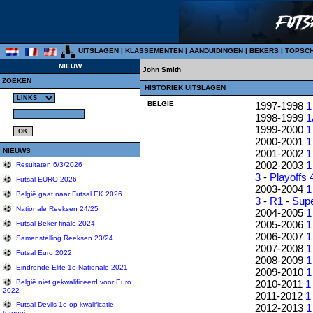
UITSLAGEN
|
KLASSEMENTEN
|
AANDUIDINGEN
|
BEKERS
|
TOPSC
NIEUW
John Smith
ZOEKEN
HISTORIEK UITSLAGEN
BELGIE
1997-1998
1
1998-1999
1
1999-2000
1
2000-2001
1
NIEUWS
2001-2002
1
2002-2003
1
Resultaten 6/3/2026
3
-
Playoffs 
Futsal EURO 2026
2003-2004
1
België gaat naar Futsal EK 2026
3
-
R1
-
Sup
Nationale Reeksen 24/25
2004-2005
1
2005-2006
1
Futsal Beker finale 2024
2006-2007
1
Samenstelling Reeksen 23/24
2007-2008
1
Futsal Euro 2022
2008-2009
1
Eindronde Elite 1e Nationale 2021
2009-2010
1
2010-2011
1
België niet gekwalificeerd voor Euro
2022
2011-2012
1
Futsal Devils 1e op kwalificatie
2012-2013
1
tornooi