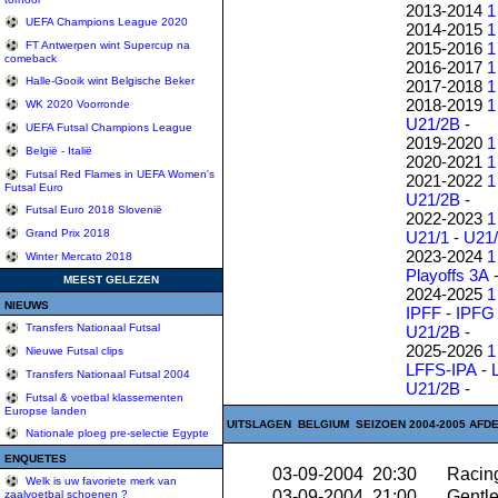
2013-2014
1
UEFA Champions League 2020
2014-2015
1
2015-2016
1
FT Antwerpen wint Supercup na
comeback
2016-2017
1
Halle-Gooik wint Belgische Beker
2017-2018
1
2018-2019
1
WK 2020 Voorronde
U21/2B
-
UEFA Futsal Champions League
2019-2020
1
België - Italië
2020-2021
1
Futsal Red Flames in UEFA Women's
2021-2022
1
Futsal Euro
U21/2B
-
Futsal Euro 2018 Slovenië
2022-2023
1
Grand Prix 2018
U21/1
-
U21
2023-2024
1
Winter Mercato 2018
Playoffs 3A
MEEST GELEZEN
2024-2025
1
NIEUWS
IPFF
-
IPFG
Transfers Nationaal Futsal
U21/2B
-
2025-2026
1
Nieuwe Futsal clips
LFFS-IPA
-
Transfers Nationaal Futsal 2004
U21/2B
-
Futsal & voetbal klassementen
Europse landen
UITSLAGEN BELGIUM SEIZOEN 2004-2005 AFDE
Nationale ploeg pre-selectie Egypte
ENQUETES
03-09-2004 20:30
Racing
Welk is uw favoriete merk van
03-09-2004 21:00
Gentle
zaalvoetbal schoenen ?