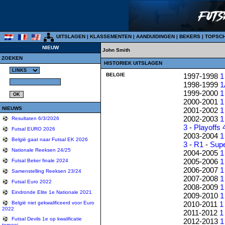
UITSLAGEN
|
KLASSEMENTEN
|
AANDUIDINGEN
|
BEKERS
|
TOPSC
NIEUW
John Smith
ZOEKEN
HISTORIEK UITSLAGEN
BELGIE
1997-1998
1
1998-1999
1
1999-2000
1
2000-2001
1
NIEUWS
2001-2002
1
2002-2003
1
Resultaten 6/3/2026
3
-
Playoffs 
Futsal EURO 2026
2003-2004
1
België gaat naar Futsal EK 2026
3
-
R1
-
Sup
Nationale Reeksen 24/25
2004-2005
1
2005-2006
1
Futsal Beker finale 2024
2006-2007
1
Samenstelling Reeksen 23/24
2007-2008
1
Futsal Euro 2022
2008-2009
1
Eindronde Elite 1e Nationale 2021
2009-2010
1
2010-2011
1
België niet gekwalificeerd voor Euro
2022
2011-2012
1
Futsal Devils 1e op kwalificatie
2012-2013
1
tornooi