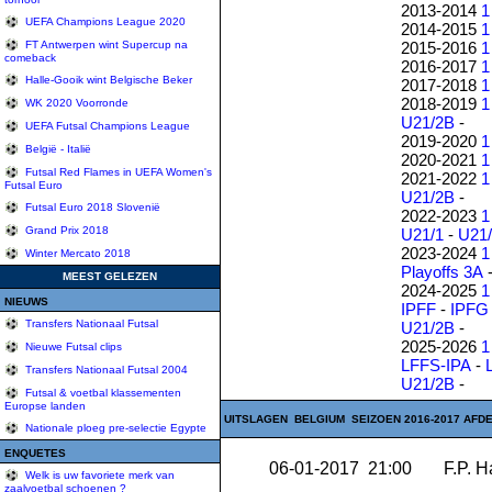
2013-2014
1
UEFA Champions League 2020
2014-2015
1
2015-2016
1
FT Antwerpen wint Supercup na
comeback
2016-2017
1
Halle-Gooik wint Belgische Beker
2017-2018
1
2018-2019
1
WK 2020 Voorronde
U21/2B
-
UEFA Futsal Champions League
2019-2020
1
België - Italië
2020-2021
1
Futsal Red Flames in UEFA Women's
2021-2022
1
Futsal Euro
U21/2B
-
Futsal Euro 2018 Slovenië
2022-2023
1
Grand Prix 2018
U21/1
-
U21
2023-2024
1
Winter Mercato 2018
Playoffs 3A
MEEST GELEZEN
2024-2025
1
NIEUWS
IPFF
-
IPFG
Transfers Nationaal Futsal
U21/2B
-
2025-2026
1
Nieuwe Futsal clips
LFFS-IPA
-
Transfers Nationaal Futsal 2004
U21/2B
-
Futsal & voetbal klassementen
Europse landen
UITSLAGEN BELGIUM SEIZOEN 2016-2017 AFDE
Nationale ploeg pre-selectie Egypte
ENQUETES
06-01-2017 21:00
F.P. H
Welk is uw favoriete merk van
zaalvoetbal schoenen ?