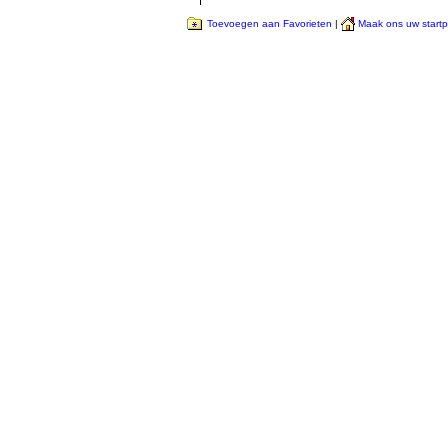
Toevoegen aan Favorieten
|
Maak ons uw start