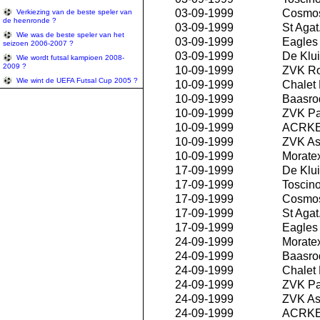
03-09-1999
Cosmos
Verkiezing van de beste speler van
de heenronde ?
03-09-1999
St Agat
Wie was de beste speler van het
03-09-1999
Eagles 
seizoen 2006-2007 ?
03-09-1999
De Klui
Wie wordt futsal kampioen 2008-
2009 ?
10-09-1999
ZVK R
Wie wint de UEFA Futsal Cup 2005 ?
10-09-1999
Chalet
10-09-1999
Baasro
10-09-1999
ZVK P
10-09-1999
ACRKE
10-09-1999
ZVK As
10-09-1999
Morate
17-09-1999
De Klui
17-09-1999
Toscino
17-09-1999
Cosmos
17-09-1999
St Agat
17-09-1999
Eagles 
24-09-1999
Morate
24-09-1999
Baasro
24-09-1999
Chalet
24-09-1999
ZVK P
24-09-1999
ZVK As
24-09-1999
ACRKE