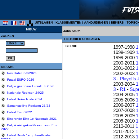
UITSLAGEN
|
KLASSEMENTEN
|
AANDUIDINGEN
|
BEKERS
|
TOPSC
NIEUW
John Smith
ZOEKEN
HISTORIEK UITSLAGEN
BELGIE
1997-1998
1
1998-1999
1
1999-2000
1
2000-2001
1
NIEUWS
2001-2002
1
2002-2003
1
Resultaten 6/3/2026
3
-
Playoffs 
Futsal EURO 2026
2003-2004
1
België gaat naar Futsal EK 2026
3
-
R1
-
Sup
Nationale Reeksen 24/25
2004-2005
1
2005-2006
1
Futsal Beker finale 2024
2006-2007
1
Samenstelling Reeksen 23/24
2007-2008
1
Futsal Euro 2022
2008-2009
1
Eindronde Elite 1e Nationale 2021
2009-2010
1
2010-2011
1
België niet gekwalificeerd voor Euro
2022
2011-2012
1
Futsal Devils 1e op kwalificatie
2012-2013
1
tornooi