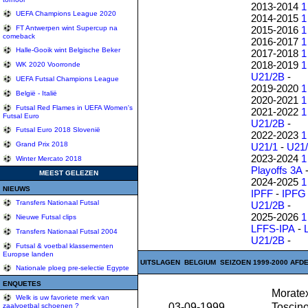
2013-2014
1
UEFA Champions League 2020
2014-2015
1
2015-2016
1
FT Antwerpen wint Supercup na
comeback
2016-2017
1
Halle-Gooik wint Belgische Beker
2017-2018
1
2018-2019
1
WK 2020 Voorronde
U21/2B
-
UEFA Futsal Champions League
2019-2020
1
België - Italië
2020-2021
1
Futsal Red Flames in UEFA Women's
2021-2022
1
Futsal Euro
U21/2B
-
Futsal Euro 2018 Slovenië
2022-2023
1
Grand Prix 2018
U21/1
-
U21
2023-2024
1
Winter Mercato 2018
Playoffs 3A
MEEST GELEZEN
2024-2025
1
NIEUWS
IPFF
-
IPFG
Transfers Nationaal Futsal
U21/2B
-
2025-2026
1
Nieuwe Futsal clips
LFFS-IPA
-
Transfers Nationaal Futsal 2004
U21/2B
-
Futsal & voetbal klassementen
Europse landen
UITSLAGEN BELGIUM SEIZOEN 1999-2000 AFDE
Nationale ploeg pre-selectie Egypte
ENQUETES
Morate
Welk is uw favoriete merk van
03-09-1999
Toscino
zaalvoetbal schoenen ?