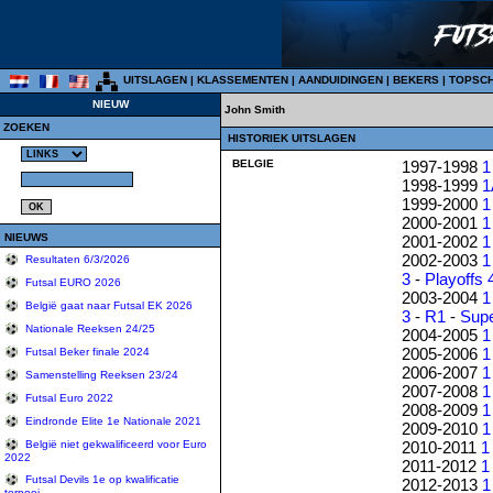
UITSLAGEN
|
KLASSEMENTEN
|
AANDUIDINGEN
|
BEKERS
|
TOPSC
NIEUW
John Smith
ZOEKEN
HISTORIEK UITSLAGEN
BELGIE
1997-1998
1
1998-1999
1
1999-2000
1
2000-2001
1
NIEUWS
2001-2002
1
2002-2003
1
Resultaten 6/3/2026
3
-
Playoffs 
Futsal EURO 2026
2003-2004
1
België gaat naar Futsal EK 2026
3
-
R1
-
Sup
Nationale Reeksen 24/25
2004-2005
1
2005-2006
1
Futsal Beker finale 2024
2006-2007
1
Samenstelling Reeksen 23/24
2007-2008
1
Futsal Euro 2022
2008-2009
1
Eindronde Elite 1e Nationale 2021
2009-2010
1
2010-2011
1
België niet gekwalificeerd voor Euro
2022
2011-2012
1
Futsal Devils 1e op kwalificatie
2012-2013
1
tornooi