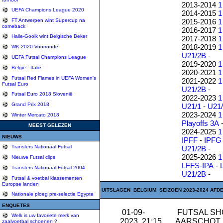
2013-2014
1
UEFA Champions League 2020
2014-2015
1
2015-2016
1
FT Antwerpen wint Supercup na
comeback
2016-2017
1
Halle-Gooik wint Belgische Beker
2017-2018
1
2018-2019
1
WK 2020 Voorronde
U21/2B
-
UEFA Futsal Champions League
2019-2020
1
België - Italië
2020-2021
1
Futsal Red Flames in UEFA Women's
2021-2022
1
Futsal Euro
U21/2B
-
Futsal Euro 2018 Slovenië
2022-2023
1
Grand Prix 2018
U21/1
-
U21
2023-2024
1
Winter Mercato 2018
Playoffs 3A
MEEST GELEZEN
2024-2025
1
NIEUWS
IPFF
-
IPFG
Transfers Nationaal Futsal
U21/2B
-
2025-2026
1
Nieuwe Futsal clips
LFFS-IPA
-
Transfers Nationaal Futsal 2004
U21/2B
-
Futsal & voetbal klassementen
Europse landen
UITSLAGEN BELGIUM SEIZOEN 2023-2024 AFDE
Nationale ploeg pre-selectie Egypte
ENQUETES
01-09-
FUTSAL S
Welk is uw favoriete merk van
2023 21:15
AARSCHOT
zaalvoetbal schoenen ?