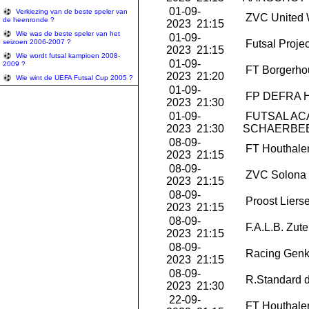
01-09-
Verkiezing van de beste speler van
ZVC United 
de heenronde ?
2023 21:15
Wie was de beste speler van het
01-09-
seizoen 2006-2007 ?
Futsal Projec
2023 21:15
Wie wordt futsal kampioen 2008-
01-09-
2009 ?
FT Borgerho
2023 21:20
Wie wint de UEFA Futsal Cup 2005 ?
01-09-
FP DEFRA 
2023 21:30
01-09-
FUTSAL AC
2023 21:30
SCHAERBE
08-09-
FT Houthale
2023 21:15
08-09-
ZVC Solona 
2023 21:15
08-09-
Proost Liers
2023 21:15
08-09-
F.A.L.B. Zut
2023 21:15
08-09-
Racing Genk
2023 21:15
08-09-
R.Standard d
2023 21:30
22-09-
FT Houthale