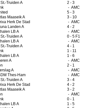
St.-Truiden A
2 - 3
nk
- AMC
ited
5 - 3
tlas Maaseik A
3 - 10
ixa Herk De Stad
- AMC
tuna Landen A
4 - 2
halen LB A
- AMC
St.-Truiden A
0 - 5 F1
halen LB A
- AMC
St.-Truiden A
4 - 1
nk
1 - 11
halen LB A
1 - 6
eren A
- AMC
en
2 - 1
erslag A
- AMC
 SDM Thes-Ham
- AMC
St.-Truiden A
3 - 4
ixa Herk De Stad
4 - 2
tlas Maaseik A
3 - 2
en
- AMC
nk
0 - 1
halen LB A
1 - 5