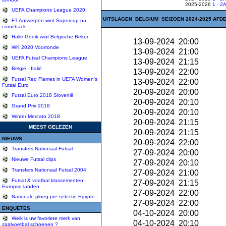
2025-2026
1
-
2
UEFA Champions League 2020
UITSLAGEN BELGIUM SEIZOEN 2024-2025 AFDE
FT Antwerpen wint Supercup na
comeback
Halle-Gooik wint Belgische Beker
13-09-2024 20:00
WK 2020 Voorronde
13-09-2024 21:00
UEFA Futsal Champions League
13-09-2024 21:15
België - Italië
13-09-2024 22:00
Futsal Red Flames in UEFA Women's
13-09-2024 22:00
Futsal Euro
20-09-2024 20:00
Futsal Euro 2018 Slovenië
20-09-2024 20:10
Grand Prix 2018
20-09-2024 20:10
Winter Mercato 2018
20-09-2024 21:15
MEEST GELEZEN
20-09-2024 21:15
NIEUWS
20-09-2024 22:00
Transfers Nationaal Futsal
27-09-2024 20:00
Nieuwe Futsal clips
27-09-2024 20:10
Transfers Nationaal Futsal 2004
27-09-2024 21:00
Futsal & voetbal klassementen
27-09-2024 21:15
Europse landen
27-09-2024 22:00
Nationale ploeg pre-selectie Egypte
27-09-2024 22:00
ENQUETES
04-10-2024 20:00
Welk is uw favoriete merk van
04-10-2024 20:10
zaalvoetbal schoenen ?