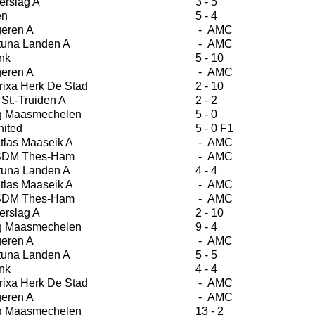
erslag A
3 - 5
en
5 - 4
eren A
- AMC
tuna Landen A
- AMC
nk
5 - 10
eren A
- AMC
ixa Herk De Stad
2 - 10
St.-Truiden A
2 - 2
g Maasmechelen
5 - 0
ited
5 - 0 F1
tlas Maaseik A
- AMC
 SDM Thes-Ham
- AMC
tuna Landen A
4 - 4
tlas Maaseik A
- AMC
 SDM Thes-Ham
- AMC
erslag A
2 - 10
g Maasmechelen
9 - 4
eren A
- AMC
tuna Landen A
5 - 5
nk
4 - 4
ixa Herk De Stad
- AMC
eren A
- AMC
g Maasmechelen
13 - 2