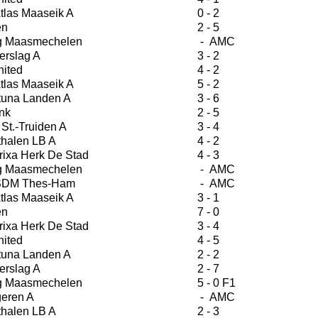
tlas Maaseik A
0 - 2
en
2 - 5
g Maasmechelen
- AMC
erslag A
3 - 2
ited
4 - 2
tlas Maaseik A
5 - 2
tuna Landen A
3 - 6
nk
2 - 5
St.-Truiden A
3 - 4
halen LB A
4 - 2
ixa Herk De Stad
4 - 3
g Maasmechelen
- AMC
 SDM Thes-Ham
- AMC
tlas Maaseik A
3 - 1
en
7 - 0
ixa Herk De Stad
3 - 4
ited
4 - 5
tuna Landen A
2 - 2
erslag A
2 - 7
g Maasmechelen
5 - 0 F1
eren A
- AMC
halen LB A
2 - 3