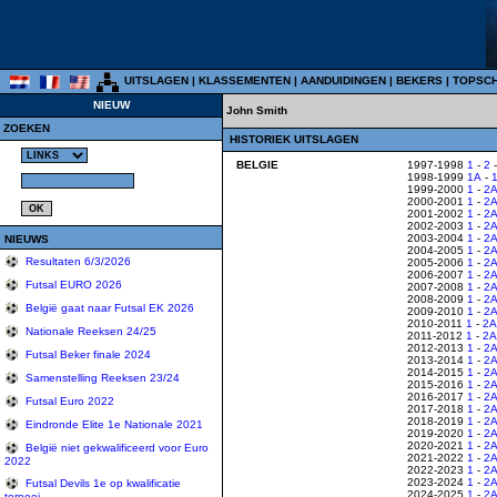
UITSLAGEN
|
KLASSEMENTEN
|
AANDUIDINGEN
|
BEKERS
|
TOPSC
NIEUW
John Smith
ZOEKEN
HISTORIEK UITSLAGEN
BELGIE
1997-1998
1
-
2
1998-1999
1A
-
1999-2000
1
-
2
2000-2001
1
-
2
2001-2002
1
-
2
2002-2003
1
-
2
2003-2004
1
-
2
NIEUWS
2004-2005
1
-
2
Resultaten 6/3/2026
2005-2006
1
-
2
2006-2007
1
-
2
Futsal EURO 2026
2007-2008
1
-
2
2008-2009
1
-
2
België gaat naar Futsal EK 2026
2009-2010
1
-
2
2010-2011
1
-
2A
Nationale Reeksen 24/25
2011-2012
1
-
2A
2012-2013
1
-
2
Futsal Beker finale 2024
2013-2014
1
-
2
2014-2015
1
-
2
Samenstelling Reeksen 23/24
2015-2016
1
-
2
2016-2017
1
-
2
Futsal Euro 2022
2017-2018
1
-
2
2018-2019
1
-
2
Eindronde Elite 1e Nationale 2021
2019-2020
1
-
2
2020-2021
1
-
2
België niet gekwalificeerd voor Euro
2021-2022
1
-
2
2022
2022-2023
1
-
2
2023-2024
1
-
2
Futsal Devils 1e op kwalificatie
2024-2025
1
-
2
tornooi