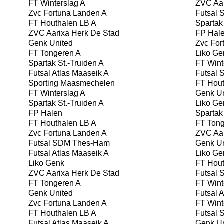
FT Winterslag A
ZVC Aar
Zvc Fortuna Landen A
Futsal
FT Houthalen LB A
Spartak 
ZVC Aarixa Herk De Stad
FP Hal
Genk United
Zvc For
FT Tongeren A
Liko Ge
Spartak St.-Truiden A
FT Wint
Futsal Atlas Maaseik A
Futsal
Sporting Maasmechelen
FT Hout
FT Winterslag A
Genk Un
Spartak St.-Truiden A
Liko Ge
FP Halen
Spartak 
FT Houthalen LB A
FT Tong
Zvc Fortuna Landen A
ZVC Aar
Futsal SDM Thes-Ham
Genk Un
Futsal Atlas Maaseik A
Liko Ge
Liko Genk
FT Hout
ZVC Aarixa Herk De Stad
Futsal
FT Tongeren A
FT Wint
Genk United
Futsal A
Zvc Fortuna Landen A
FT Wint
FT Houthalen LB A
Futsal
Futsal Atlas Maaseik A
Genk Un