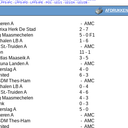
LFFS-IPC
-
LFFS-IPD
-
LFFS-IPE
-
PO1
-
U21/1
-
U21/2A
-
U21/2B
-
AFDRUKKEN
eren A
- AMC
ixa Herk De Stad
2 - 7
g Maasmechelen
5 - 0 F1
halen LB A
1 - 6
St.-Truiden A
- AMC
en
11 - 1
tlas Maaseik A
3 - 5
tuna Landen A
- AMC
erslag A
4 - 0
ited
6 - 3
 SDM Thes-Ham
- AMC
halen LB A
0 - 4
St.-Truiden A
4 - 6
g Maasmechelen
4 - 3
nk
0 - 3
erslag A
5 - 0
eren A
- AMC
 SDM Thes-Ham
- AMC
ited
- AMC