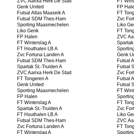
ZVC Aarixa Herk De Stad
FT Wint
Genk United
FP Hal
Futsal Atlas Maaseik A
FT Tong
Futsal SDM Thes-Ham
Zvc For
Sporting Maasmechelen
Liko Ge
Liko Genk
FT Tong
FP Halen
ZVC Aar
FT Winterslag A
Spartak 
FT Houthalen LB A
Sportin
Zvc Fortuna Landen A
Genk Un
Futsal SDM Thes-Ham
Futsal A
Spartak St.-Truiden A
Futsal
ZVC Aarixa Herk De Stad
Zvc For
FT Tongeren A
Futsal A
Genk United
Futsal
Sporting Maasmechelen
FT Wint
FP Halen
Sportin
FT Winterslag A
FT Tong
Spartak St.-Truiden A
Zvc For
FT Houthalen LB A
Liko Ge
Futsal SDM Thes-Ham
ZVC Aar
Zvc Fortuna Landen A
FT Tong
FT Winterslag A
Sportin