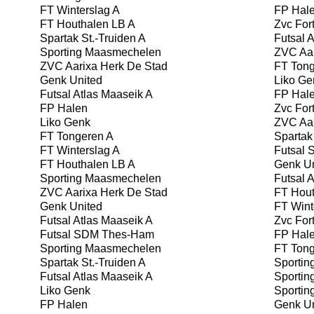
FT Winterslag A
FP Hal
FT Houthalen LB A
Zvc For
Spartak St.-Truiden A
Futsal A
Sporting Maasmechelen
ZVC Aar
ZVC Aarixa Herk De Stad
FT Tong
Genk United
Liko Ge
Futsal Atlas Maaseik A
FP Hal
FP Halen
Zvc For
Liko Genk
ZVC Aar
FT Tongeren A
Spartak 
FT Winterslag A
Futsal
FT Houthalen LB A
Genk Un
Sporting Maasmechelen
Futsal A
ZVC Aarixa Herk De Stad
FT Hout
Genk United
FT Wint
Futsal Atlas Maaseik A
Zvc For
Futsal SDM Thes-Ham
FP Hal
Sporting Maasmechelen
FT Tong
Spartak St.-Truiden A
Sportin
Futsal Atlas Maaseik A
Sportin
Liko Genk
Sportin
FP Halen
Genk Un