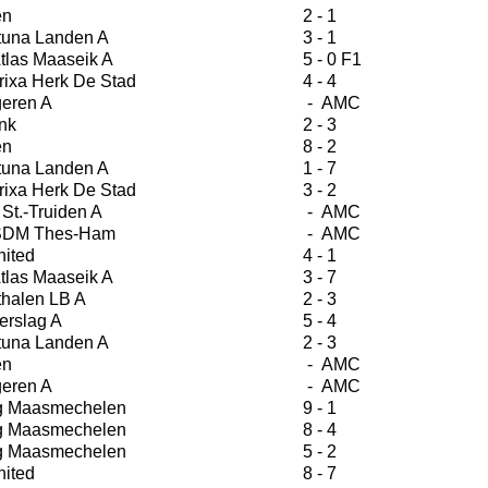
en
2 - 1
tuna Landen A
3 - 1
tlas Maaseik A
5 - 0 F1
ixa Herk De Stad
4 - 4
eren A
- AMC
nk
2 - 3
en
8 - 2
tuna Landen A
1 - 7
ixa Herk De Stad
3 - 2
St.-Truiden A
- AMC
 SDM Thes-Ham
- AMC
ited
4 - 1
tlas Maaseik A
3 - 7
halen LB A
2 - 3
erslag A
5 - 4
tuna Landen A
2 - 3
en
- AMC
eren A
- AMC
g Maasmechelen
9 - 1
g Maasmechelen
8 - 4
g Maasmechelen
5 - 2
ited
8 - 7