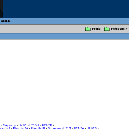
TORIEK
Profiel
Persoonlijk
-
B
-
Supercup
-
U21/1
-
U21/2A
-
U21/2B
-
ayoffs 1
-
Playoffs 3A
-
Playoffs IP
-
Supercup
-
U21/1
-
U21/2A
-
U21/2B
-