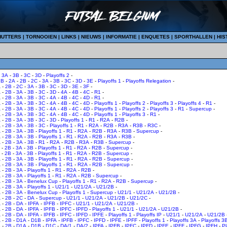
HUTTERS
|
TORNOOIEN
|
LINKS
|
NIEUWS
|
INFORMATIE
|
ENQUETES
|
SPORTHALLEN
|
HIS
-
3A
-
3B
-
3C
-
3D
-
Playoffs 2
-
1B
-
2A
-
2B
-
2C
-
3A
-
3B
-
3C
-
3D
-
3E
-
Playoffs 1
-
Playoffs Relegation
-
A
-
2B
-
2C
-
3A
-
3B
-
3C
-
3D
-
3E
-
3F
-
A
-
2B
-
3A
-
3B
-
3C
-
3D
-
4A
-
4B
-
4C
-
R1
-
A
-
2B
-
3A
-
3B
-
3C
-
4A
-
4B
-
4C
-
4D
-
R1
-
A
-
2B
-
3A
-
3B
-
3C
-
4A
-
4B
-
4C
-
4D
-
Playoffs 1
-
Playoffs 2
-
Playoffs 3
-
Playoffs 4
-
R1
-
A
-
2B
-
3A
-
3B
-
3C
-
4A
-
4B
-
4C
-
4D
-
Playoffs 1
-
Playoffs 2
-
Playoffs 3
-
R1
-
Supercup
-
A
-
2B
-
3A
-
3B
-
3C
-
4A
-
4B
-
4C
-
4D
-
Playoffs 1
-
Playoffs 3
-
R1
-
A
-
2B
-
3A
-
3B
-
3C
-
3D
-
Playoffs 1
-
R1
-
R2A
-
R2B
-
A
-
2B
-
3A
-
3B
-
3C
-
Playoffs 1
-
R1
-
R2A
-
R2B
-
R3A
-
R3B
-
R3C
-
A
-
2B
-
3A
-
3B
-
Playoffs 1
-
R1
-
R2A
-
R2B
-
R3A
-
R3B
-
Supercup
-
A
-
2B
-
3A
-
3B
-
Playoffs 1
-
R1
-
R2A
-
R2B
-
R3A
-
R3B
-
A
-
2B
-
3A
-
3B
-
R1
-
R2A
-
R2B
-
R3A
-
R3B
-
Supercup
-
-
2B
-
3A
-
3B
-
Playoffs 1
-
R1
-
R2A
-
R2B
-
Supercup
-
-
2B
-
3A
-
3B
-
Playoffs 1
-
R1
-
R2A
-
R2B
-
Supercup
-
A
-
2B
-
3A
-
3B
-
Playoffs 1
-
R1
-
R2A
-
R2B
-
Supercup
-
A
-
2B
-
3A
-
3B
-
Playoffs 1
-
R1
-
R2A
-
R2B
-
Supercup
-
A
-
2B
-
3A
-
Playoffs 1
-
R1
-
R2A
-
R2B
-
A
-
2B
-
3A
-
Playoffs 1
-
R1
-
R2A
-
R2B
-
Supercup
-
A
-
2B
-
3A
-
Benelux Cup
-
Playoffs 1
-
R1
-
R2A
-
R2B
-
Supercup
-
A
-
2B
-
3A
-
Playoffs 1
-
U21/1
-
U21/2A
-
U21/2B
-
A
-
2B
-
3A
-
Benelux Cup
-
Playoffs 1
-
Supercup
-
U21/1
-
U21/2A
-
U21/2B
-
A
-
2B
-
2C
-
DA
-
Supercup
-
U21/1
-
U21/2A
-
U21/2B
-
U21/2C
-
A
-
2B
-
DA
-
IPFA
-
IPFB
-
IPFC
-
U21/1
-
U21/2A
-
U21/2B
-
A
-
2B
-
DA
-
IPFA
-
IPFB
-
IPFC
-
IPFD
-
Playoffs 1
-
U21/1
-
U21/2A
-
U21/2B
-
A
-
2B
-
DA
-
IPFA
-
IPFB
-
IPFC
-
IPFD
-
IPFE
-
Playoffs 1
-
Playoffs IP
-
U21/1
-
U21/2A
-
U21/2B
A
-
2B
-
D1A
-
D1B
-
IPFA
-
IPFB
-
IPFC
-
IPFD
-
IPFE
-
IPFF
-
Playoffs 1
-
Playoffs 3A
-
Playoffs 3
A
-
2B
-
D1A
-
D1B
-
D1C
-
DA/1
-
DA/2
-
IPFA
-
IPFB
-
IPFC
-
IPFD
-
IPFE
-
IPFF
-
IPFG
-
IPFH
-
Pl