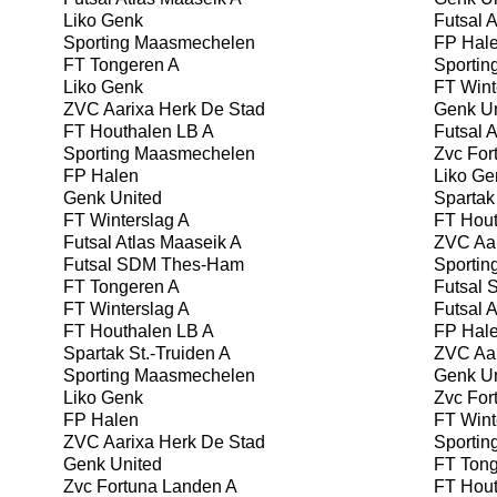
Liko Genk
Futsal A
Sporting Maasmechelen
FP Hal
FT Tongeren A
Sportin
Liko Genk
FT Wint
ZVC Aarixa Herk De Stad
Genk Un
FT Houthalen LB A
Futsal A
Sporting Maasmechelen
Zvc For
FP Halen
Liko Ge
Genk United
Spartak 
FT Winterslag A
FT Hout
Futsal Atlas Maaseik A
ZVC Aar
Futsal SDM Thes-Ham
Sportin
FT Tongeren A
Futsal
FT Winterslag A
Futsal A
FT Houthalen LB A
FP Hal
Spartak St.-Truiden A
ZVC Aar
Sporting Maasmechelen
Genk Un
Liko Genk
Zvc For
FP Halen
FT Wint
ZVC Aarixa Herk De Stad
Sportin
Genk United
FT Tong
Zvc Fortuna Landen A
FT Hout