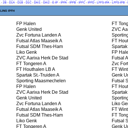
A
-
2B
-
D1A
-
D1B
-
D1C
-
DA/1
-
DA/2
-
E-IP
-
IPFA
-
IPFB
-
IPFC
-
IPFD
-
LFFS-IPA
-
LFFS-IPB
-
LING IPFH
FP Halen
FT Tong
Genk United
ZVC Aar
Zvc Fortuna Landen A
Sportin
Futsal Atlas Maaseik A
FT Hout
Futsal SDM Thes-Ham
Spartak 
Liko Genk
FP Hal
ZVC Aarixa Herk De Stad
Futsal A
FT Tongeren A
Zvc For
FT Houthalen LB A
FT Wint
Spartak St.-Truiden A
Genk Un
Sporting Maasmechelen
Futsal
FP Halen
FT Hout
ZVC Aarixa Herk De Stad
Spartak 
Genk United
Sportin
Zvc Fortuna Landen A
Liko Ge
Futsal Atlas Maaseik A
FT Wint
Futsal SDM Thes-Ham
FT Tong
Liko Genk
Futsal
FT Tongeren A
Genk Un