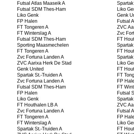
Futsal Atlas Maaseik A
Spartak 
Futsal SDM Thes-Ham
Liko Ge
Liko Genk
Genk Un
FP Halen
Futsal A
FT Tongeren A
ZVC Aar
FT Winterslag A
Zvc For
Futsal SDM Thes-Ham
FT Hout
Sporting Maasmechelen
Spartak 
FT Tongeren A
FT Hout
Zvc Fortuna Landen A
Spartak 
ZVC Aarixa Herk De Stad
Liko Ge
Genk United
FT Hout
Spartak St.-Truiden A
FT Tong
Zvc Fortuna Landen A
FP Hal
Futsal SDM Thes-Ham
FT Wint
FP Halen
Futsal
Liko Genk
Spartak 
FT Houthalen LB A
ZVC Aar
Zvc Fortuna Landen A
Futsal A
FT Tongeren A
FP Hal
FT Winterslag A
Liko Ge
Spartak St.-Truiden A
FT Hout