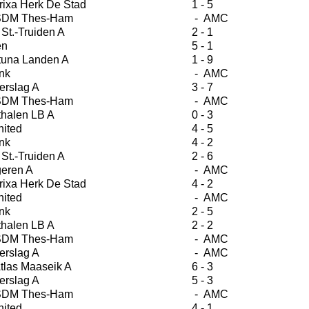
ixa Herk De Stad
1 - 5
 SDM Thes-Ham
- AMC
St.-Truiden A
2 - 1
en
5 - 1
tuna Landen A
1 - 9
nk
- AMC
erslag A
3 - 7
 SDM Thes-Ham
- AMC
halen LB A
0 - 3
ited
4 - 5
nk
4 - 2
St.-Truiden A
2 - 6
eren A
- AMC
ixa Herk De Stad
4 - 2
ited
- AMC
nk
2 - 5
halen LB A
2 - 2
 SDM Thes-Ham
- AMC
erslag A
- AMC
tlas Maaseik A
6 - 3
erslag A
5 - 3
 SDM Thes-Ham
- AMC
ited
4 - 1