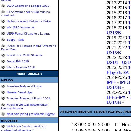
2013-2014
1
UEFA Champions League 2020
2014-2015
1
2015-2016
1
FT Antwerpen wint Supercup na
comeback
2016-2017
1
Halle-Gooik wint Belgische Beker
2017-2018
1
2018-2019
1
WK 2020 Voorronde
U21/2B
-
UEFA Futsal Champions League
2019-2020
1
België - Italië
2020-2021
1
Futsal Red Flames in UEFA Women's
2021-2022
1
Futsal Euro
U21/2B
-
Futsal Euro 2018 Slovenië
2022-2023
1
Grand Prix 2018
U21/1
-
U21
2023-2024
1
Winter Mercato 2018
Playoffs 3A
MEEST GELEZEN
2024-2025
1
NIEUWS
IPFF
-
IPFG
Transfers Nationaal Futsal
U21/2B
-
2025-2026
1
Nieuwe Futsal clips
LFFS-IPA
-
Transfers Nationaal Futsal 2004
U21/2B
-
Futsal & voetbal klassementen
Europse landen
UITSLAGEN BELGIUM SEIZOEN 2019-2020 AFDE
Nationale ploeg pre-selectie Egypte
ENQUETES
13-09-2019 20:00
FT Hout
Welk is uw favoriete merk van
13-09-2019 20:00
Full Ge
zaalvoetbal schoenen ?