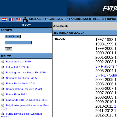
UITSLAGEN
|
KLASSEMENTEN
|
AANDUIDINGEN
|
BEKERS
|
TOPSC
NIEUW
John Smith
ZOEKEN
HISTORIEK UITSLAGEN
BELGIE
1997-1998
1
1998-1999
1
1999-2000
1
2000-2001
1
NIEUWS
2001-2002
1
2002-2003
1
Resultaten 6/3/2026
3
-
Playoffs 
Futsal EURO 2026
2003-2004
1
België gaat naar Futsal EK 2026
3
-
R1
-
Sup
Nationale Reeksen 24/25
2004-2005
1
2005-2006
1
Futsal Beker finale 2024
2006-2007
1
Samenstelling Reeksen 23/24
2007-2008
1
Futsal Euro 2022
2008-2009
1
Eindronde Elite 1e Nationale 2021
2009-2010
1
2010-2011
1
België niet gekwalificeerd voor Euro
2022
2011-2012
1
Futsal Devils 1e op kwalificatie
2012-2013
1
tornooi