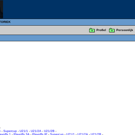
TORIEK
Profiel
Persoonlijk
-
B
-
Supercup
-
U21/1
-
U21/2A
-
U21/2B
-
ayoffs 1
-
Playoffs 3A
-
Playoffs IP
-
Supercup
-
U21/1
-
U21/2A
-
U21/2B
-