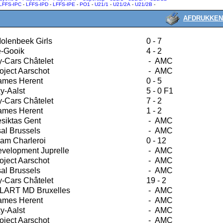
LFFS-IPC
-
LFFS-IPD
-
LFFS-IPE
-
PO1
-
U21/1
-
U21/2A
-
U21/2B
-
AFDRUKKEN
olenbeek Girls
0 - 7
e-Gooik
4 - 2
-Cars Châtelet
- AMC
oject Aarschot
- AMC
ames Herent
0 - 5
y-Aalst
5 - 0 F1
-Cars Châtelet
7 - 2
ames Herent
1 - 2
siktas Gent
- AMC
sal Brussels
- AMC
am Charleroi
0 - 12
velopment Juprelle
- AMC
oject Aarschot
- AMC
sal Brussels
- AMC
-Cars Châtelet
19 - 2
LART MD Bruxelles
- AMC
ames Herent
- AMC
y-Aalst
- AMC
oject Aarschot
- AMC