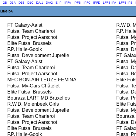
A
-
2B
-
D1A
-
D1B
-
D1C
-
DA/1
-
DA/2
-
E-IP
-
IPFA
-
IPFB
-
IPFC
-
IPFD
-
LFFS-IPA
-
LFFS-IPB
-
LING DA
FT Galaxy-Aalst
R.W.D. M
Futsal Team Charleroi
F.P. Hall
Futsal Project Aarschot
Futsal My
Elite Futsal Brussels
Futsal Pr
F.P. Halle-Gooik
Futsal D
Futsal Development Juprelle
FT Galax
FT Galaxy-Aalst
Futsal My
Futsal Team Charleroi
Futsal D
Futsal Project Aarschot
Futsal Be
MFC BON-AIR LEUZE FEMINA
Elite Fut
Futsal My-Cars Châtelet
Futsal Te
Elite Futsal Brussels
Futsal De
Bouraza LART MD Bruxelles
Futsal Pr
R.W.D. Molenbeek Girls
Elite Fut
Futsal Development Juprelle
Futsal My
Futsal Team Charleroi
Bouraza 
Futsal Project Aarschot
Futsal D
Elite Futsal Brussels
FT Galax
F.P. Halle-Gooik
Futsal Pr