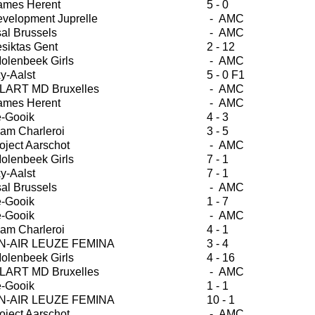
ames Herent
5 - 0
velopment Juprelle
- AMC
sal Brussels
- AMC
siktas Gent
2 - 12
olenbeek Girls
- AMC
y-Aalst
5 - 0 F1
LART MD Bruxelles
- AMC
ames Herent
- AMC
e-Gooik
4 - 3
am Charleroi
3 - 5
oject Aarschot
- AMC
olenbeek Girls
7 - 1
y-Aalst
7 - 1
sal Brussels
- AMC
e-Gooik
1 - 7
e-Gooik
- AMC
am Charleroi
4 - 1
-AIR LEUZE FEMINA
3 - 4
olenbeek Girls
4 - 16
LART MD Bruxelles
- AMC
e-Gooik
1 - 1
-AIR LEUZE FEMINA
10 - 1
oject Aarschot
- AMC