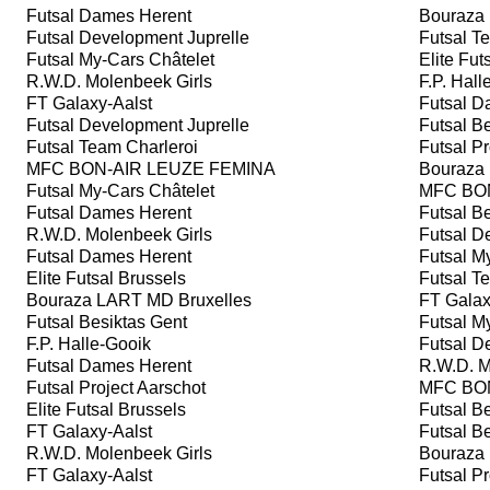
Futsal Dames Herent
Bouraza 
Futsal Development Juprelle
Futsal Te
Futsal My-Cars Châtelet
Elite Fut
R.W.D. Molenbeek Girls
F.P. Hall
FT Galaxy-Aalst
Futsal D
Futsal Development Juprelle
Futsal Be
Futsal Team Charleroi
Futsal Pr
MFC BON-AIR LEUZE FEMINA
Bouraza 
Futsal My-Cars Châtelet
MFC BON
Futsal Dames Herent
Futsal Be
R.W.D. Molenbeek Girls
Futsal De
Futsal Dames Herent
Futsal My
Elite Futsal Brussels
Futsal Te
Bouraza LART MD Bruxelles
FT Galax
Futsal Besiktas Gent
Futsal My
F.P. Halle-Gooik
Futsal De
Futsal Dames Herent
R.W.D. M
Futsal Project Aarschot
MFC BON
Elite Futsal Brussels
Futsal Be
FT Galaxy-Aalst
Futsal Be
R.W.D. Molenbeek Girls
Bouraza 
FT Galaxy-Aalst
Futsal Pr