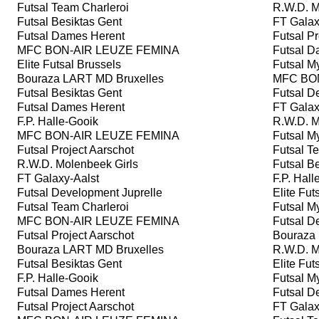
Futsal Team Charleroi
R.W.D. M
Futsal Besiktas Gent
FT Galax
Futsal Dames Herent
Futsal Pr
MFC BON-AIR LEUZE FEMINA
Futsal D
Elite Futsal Brussels
Futsal My
Bouraza LART MD Bruxelles
MFC BON
Futsal Besiktas Gent
Futsal De
Futsal Dames Herent
FT Galax
F.P. Halle-Gooik
R.W.D. M
MFC BON-AIR LEUZE FEMINA
Futsal My
Futsal Project Aarschot
Futsal Te
R.W.D. Molenbeek Girls
Futsal Be
FT Galaxy-Aalst
F.P. Hall
Futsal Development Juprelle
Elite Fut
Futsal Team Charleroi
Futsal My
MFC BON-AIR LEUZE FEMINA
Futsal De
Futsal Project Aarschot
Bouraza 
Bouraza LART MD Bruxelles
R.W.D. M
Futsal Besiktas Gent
Elite Fut
F.P. Halle-Gooik
Futsal My
Futsal Dames Herent
Futsal De
Futsal Project Aarschot
FT Galax