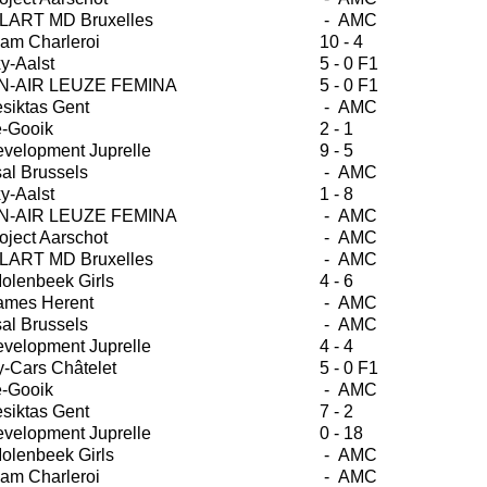
LART MD Bruxelles
- AMC
am Charleroi
10 - 4
y-Aalst
5 - 0 F1
-AIR LEUZE FEMINA
5 - 0 F1
siktas Gent
- AMC
e-Gooik
2 - 1
velopment Juprelle
9 - 5
sal Brussels
- AMC
y-Aalst
1 - 8
-AIR LEUZE FEMINA
- AMC
oject Aarschot
- AMC
LART MD Bruxelles
- AMC
olenbeek Girls
4 - 6
ames Herent
- AMC
sal Brussels
- AMC
velopment Juprelle
4 - 4
-Cars Châtelet
5 - 0 F1
e-Gooik
- AMC
siktas Gent
7 - 2
velopment Juprelle
0 - 18
olenbeek Girls
- AMC
am Charleroi
- AMC