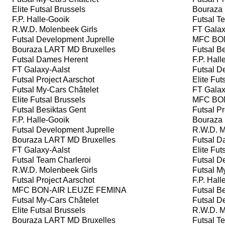
Elite Futsal Brussels
Bouraza 
F.P. Halle-Gooik
Futsal Te
R.W.D. Molenbeek Girls
FT Galax
Futsal Development Juprelle
MFC BON
Bouraza LART MD Bruxelles
Futsal Be
Futsal Dames Herent
F.P. Hall
FT Galaxy-Aalst
Futsal De
Futsal Project Aarschot
Elite Fut
Futsal My-Cars Châtelet
FT Galax
Elite Futsal Brussels
MFC BON
Futsal Besiktas Gent
Futsal Pr
F.P. Halle-Gooik
Bouraza 
Futsal Development Juprelle
R.W.D. M
Bouraza LART MD Bruxelles
Futsal D
FT Galaxy-Aalst
Elite Fut
Futsal Team Charleroi
Futsal De
R.W.D. Molenbeek Girls
Futsal My
Futsal Project Aarschot
F.P. Hall
MFC BON-AIR LEUZE FEMINA
Futsal Be
Futsal My-Cars Châtelet
Futsal De
Elite Futsal Brussels
R.W.D. M
Bouraza LART MD Bruxelles
Futsal Te