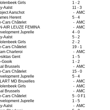
olenbeek Girls
1 - 2
y-Aalst
11 - 3
oject Aarschot
- AMC
ames Herent
5 - 4
-Cars Châtelet
- AMC
-AIR LEUZE FEMINA
- AMC
velopment Juprelle
4 - 0
y-Aalst
5 - 2
olenbeek Girls
2 - 2
-Cars Châtelet
19 - 1
am Charleroi
- AMC
siktas Gent
1 - 5
e-Gooik
1 - 2
sal Brussels
- AMC
-Cars Châtelet
15 - 0
velopment Juprelle
5 - 4
LART MD Bruxelles
- AMC
olenbeek Girls
- AMC
sal Brussels
- AMC
-Cars Châtelet
5 - 0 F1
velopment Juprelle
1 - 5
y-Aalst
- AMC