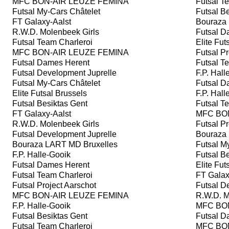
MFC BON-AIR LEUZE FEMINA
Futsal Te
Futsal My-Cars Châtelet
Futsal Be
FT Galaxy-Aalst
Bouraza 
R.W.D. Molenbeek Girls
Futsal D
Futsal Team Charleroi
Elite Fut
MFC BON-AIR LEUZE FEMINA
Futsal Pr
Futsal Dames Herent
Futsal Te
Futsal Development Juprelle
F.P. Hall
Futsal My-Cars Châtelet
Futsal D
Elite Futsal Brussels
F.P. Hall
Futsal Besiktas Gent
Futsal Te
FT Galaxy-Aalst
MFC BON
R.W.D. Molenbeek Girls
Futsal Pr
Futsal Development Juprelle
Bouraza 
Bouraza LART MD Bruxelles
Futsal My
F.P. Halle-Gooik
Futsal Be
Futsal Dames Herent
Elite Fut
Futsal Team Charleroi
FT Galax
Futsal Project Aarschot
Futsal De
MFC BON-AIR LEUZE FEMINA
R.W.D. M
F.P. Halle-Gooik
MFC BON
Futsal Besiktas Gent
Futsal D
Futsal Team Charleroi
MFC BON