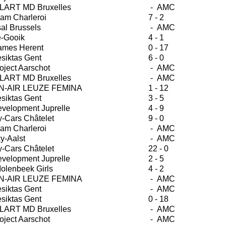
LART MD Bruxelles
- AMC
am Charleroi
7 - 2
sal Brussels
- AMC
e-Gooik
4 - 1
ames Herent
0 - 17
siktas Gent
6 - 0
oject Aarschot
- AMC
LART MD Bruxelles
- AMC
-AIR LEUZE FEMINA
1 - 12
siktas Gent
3 - 5
velopment Juprelle
4 - 9
-Cars Châtelet
9 - 0
am Charleroi
- AMC
y-Aalst
- AMC
-Cars Châtelet
22 - 0
velopment Juprelle
2 - 5
olenbeek Girls
4 - 2
-AIR LEUZE FEMINA
- AMC
siktas Gent
- AMC
siktas Gent
0 - 18
LART MD Bruxelles
- AMC
oject Aarschot
- AMC