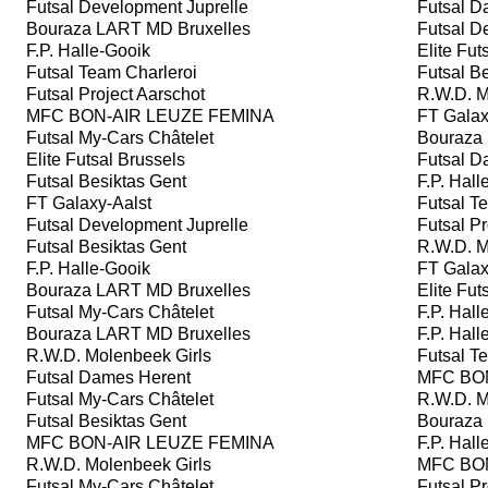
Futsal Development Juprelle
Futsal D
Bouraza LART MD Bruxelles
Futsal De
F.P. Halle-Gooik
Elite Fut
Futsal Team Charleroi
Futsal Be
Futsal Project Aarschot
R.W.D. M
MFC BON-AIR LEUZE FEMINA
FT Galax
Futsal My-Cars Châtelet
Bouraza 
Elite Futsal Brussels
Futsal D
Futsal Besiktas Gent
F.P. Hall
FT Galaxy-Aalst
Futsal Te
Futsal Development Juprelle
Futsal Pr
Futsal Besiktas Gent
R.W.D. M
F.P. Halle-Gooik
FT Galax
Bouraza LART MD Bruxelles
Elite Fut
Futsal My-Cars Châtelet
F.P. Hall
Bouraza LART MD Bruxelles
F.P. Hall
R.W.D. Molenbeek Girls
Futsal Te
Futsal Dames Herent
MFC BON
Futsal My-Cars Châtelet
R.W.D. M
Futsal Besiktas Gent
Bouraza 
MFC BON-AIR LEUZE FEMINA
F.P. Hall
R.W.D. Molenbeek Girls
MFC BON
Futsal My-Cars Châtelet
Futsal Pr