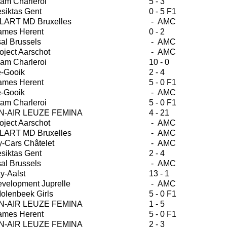
am Charleroi
5 - 3
siktas Gent
0 - 5 F1
LART MD Bruxelles
- AMC
ames Herent
0 - 2
sal Brussels
- AMC
oject Aarschot
- AMC
am Charleroi
10 - 0
e-Gooik
2 - 4
ames Herent
5 - 0 F1
e-Gooik
- AMC
am Charleroi
5 - 0 F1
-AIR LEUZE FEMINA
4 - 21
oject Aarschot
- AMC
LART MD Bruxelles
- AMC
-Cars Châtelet
- AMC
siktas Gent
2 - 4
sal Brussels
- AMC
y-Aalst
13 - 1
velopment Juprelle
- AMC
olenbeek Girls
5 - 0 F1
-AIR LEUZE FEMINA
1 - 5
ames Herent
5 - 0 F1
-AIR LEUZE FEMINA
2 - 3