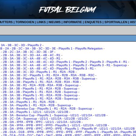
HUTTERS
|
TORNOOIEN
|
LINKS
|
NIEUWS
|
INFORMATIE
|
ENQUETES
|
SPORTHALLEN
|
HIS
-
3A
-
3B
-
3C
-
3D
-
Playoffs 2
-
1B
-
2A
-
2B
-
2C
-
3A
-
3B
-
3C
-
3D
-
3E
-
Playoffs 1
-
Playoffs Relegation
-
A
-
2B
-
2C
-
3A
-
3B
-
3C
-
3D
-
3E
-
3F
-
A
-
2B
-
3A
-
3B
-
3C
-
3D
-
4A
-
4B
-
4C
-
R1
-
A
-
2B
-
3A
-
3B
-
3C
-
4A
-
4B
-
4C
-
4D
-
R1
-
A
-
2B
-
3A
-
3B
-
3C
-
4A
-
4B
-
4C
-
4D
-
Playoffs 1
-
Playoffs 2
-
Playoffs 3
-
Playoffs 4
-
R1
-
A
-
2B
-
3A
-
3B
-
3C
-
4A
-
4B
-
4C
-
4D
-
Playoffs 1
-
Playoffs 2
-
Playoffs 3
-
R1
-
Supercup
-
A
-
2B
-
3A
-
3B
-
3C
-
4A
-
4B
-
4C
-
4D
-
Playoffs 1
-
Playoffs 3
-
R1
-
A
-
2B
-
3A
-
3B
-
3C
-
3D
-
Playoffs 1
-
R1
-
R2A
-
R2B
-
A
-
2B
-
3A
-
3B
-
3C
-
Playoffs 1
-
R1
-
R2A
-
R2B
-
R3A
-
R3B
-
R3C
-
A
-
2B
-
3A
-
3B
-
Playoffs 1
-
R1
-
R2A
-
R2B
-
R3A
-
R3B
-
Supercup
-
A
-
2B
-
3A
-
3B
-
Playoffs 1
-
R1
-
R2A
-
R2B
-
R3A
-
R3B
-
A
-
2B
-
3A
-
3B
-
R1
-
R2A
-
R2B
-
R3A
-
R3B
-
Supercup
-
-
2B
-
3A
-
3B
-
Playoffs 1
-
R1
-
R2A
-
R2B
-
Supercup
-
-
2B
-
3A
-
3B
-
Playoffs 1
-
R1
-
R2A
-
R2B
-
Supercup
-
A
-
2B
-
3A
-
3B
-
Playoffs 1
-
R1
-
R2A
-
R2B
-
Supercup
-
A
-
2B
-
3A
-
3B
-
Playoffs 1
-
R1
-
R2A
-
R2B
-
Supercup
-
A
-
2B
-
3A
-
Playoffs 1
-
R1
-
R2A
-
R2B
-
A
-
2B
-
3A
-
Playoffs 1
-
R1
-
R2A
-
R2B
-
Supercup
-
A
-
2B
-
3A
-
Benelux Cup
-
Playoffs 1
-
R1
-
R2A
-
R2B
-
Supercup
-
A
-
2B
-
3A
-
Playoffs 1
-
U21/1
-
U21/2A
-
U21/2B
-
A
-
2B
-
3A
-
Benelux Cup
-
Playoffs 1
-
Supercup
-
U21/1
-
U21/2A
-
U21/2B
-
A
-
2B
-
2C
-
DA
-
Supercup
-
U21/1
-
U21/2A
-
U21/2B
-
U21/2C
-
A
-
2B
-
DA
-
IPFA
-
IPFB
-
IPFC
-
U21/1
-
U21/2A
-
U21/2B
-
A
-
2B
-
DA
-
IPFA
-
IPFB
-
IPFC
-
IPFD
-
Playoffs 1
-
U21/1
-
U21/2A
-
U21/2B
-
A
-
2B
-
DA
-
IPFA
-
IPFB
-
IPFC
-
IPFD
-
IPFE
-
Playoffs 1
-
Playoffs IP
-
U21/1
-
U21/2A
-
U21/2B
A
-
2B
-
D1A
-
D1B
-
IPFA
-
IPFB
-
IPFC
-
IPFD
-
IPFE
-
IPFF
-
Playoffs 1
-
Playoffs 3A
-
Playoffs 3
A
-
2B
-
D1A
-
D1B
-
D1C
-
DA/1
-
DA/2
-
IPFA
-
IPFB
-
IPFC
-
IPFD
-
IPFE
-
IPFF
-
IPFG
-
IPFH
-
Pl