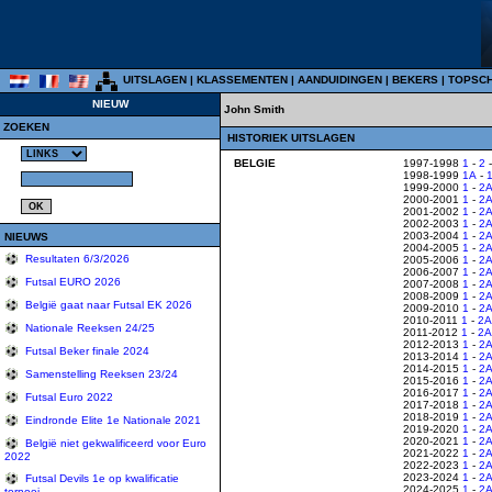
UITSLAGEN
|
KLASSEMENTEN
|
AANDUIDINGEN
|
BEKERS
|
TOPSC
NIEUW
John Smith
ZOEKEN
HISTORIEK UITSLAGEN
BELGIE
1997-1998
1
-
2
1998-1999
1A
-
1999-2000
1
-
2
2000-2001
1
-
2
2001-2002
1
-
2
2002-2003
1
-
2
2003-2004
1
-
2
NIEUWS
2004-2005
1
-
2
Resultaten 6/3/2026
2005-2006
1
-
2
2006-2007
1
-
2
Futsal EURO 2026
2007-2008
1
-
2
2008-2009
1
-
2
België gaat naar Futsal EK 2026
2009-2010
1
-
2
2010-2011
1
-
2A
Nationale Reeksen 24/25
2011-2012
1
-
2A
2012-2013
1
-
2
Futsal Beker finale 2024
2013-2014
1
-
2
2014-2015
1
-
2
Samenstelling Reeksen 23/24
2015-2016
1
-
2
2016-2017
1
-
2
Futsal Euro 2022
2017-2018
1
-
2
2018-2019
1
-
2
Eindronde Elite 1e Nationale 2021
2019-2020
1
-
2
2020-2021
1
-
2
België niet gekwalificeerd voor Euro
2021-2022
1
-
2
2022
2022-2023
1
-
2
2023-2024
1
-
2
Futsal Devils 1e op kwalificatie
2024-2025
1
-
2
tornooi