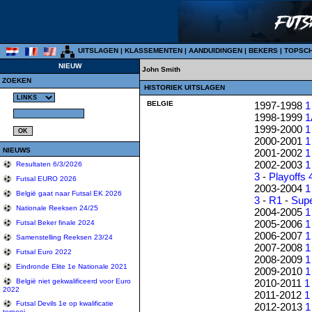
UITSLAGEN
|
KLASSEMENTEN
|
AANDUIDINGEN
|
BEKERS
|
TOPSC
NIEUW
John Smith
ZOEKEN
HISTORIEK UITSLAGEN
BELGIE
1997-1998
1
1998-1999
1
1999-2000
1
2000-2001
1
NIEUWS
2001-2002
1
2002-2003
1
Resultaten 6/3/2026
3
-
Playoffs 
Futsal EURO 2026
2003-2004
1
België gaat naar Futsal EK 2026
3
-
R1
-
Sup
Nationale Reeksen 24/25
2004-2005
1
2005-2006
1
Futsal Beker finale 2024
2006-2007
1
Samenstelling Reeksen 23/24
2007-2008
1
Futsal Euro 2022
2008-2009
1
Eindronde Elite 1e Nationale 2021
2009-2010
1
2010-2011
1
België niet gekwalificeerd voor Euro
2022
2011-2012
1
Futsal Devils 1e op kwalificatie
2012-2013
1
tornooi