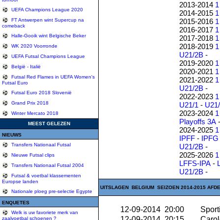
2013-2014
1
UEFA Champions League 2020
2014-2015
1
2015-2016
1
FT Antwerpen wint Supercup na
comeback
2016-2017
1
Halle-Gooik wint Belgische Beker
2017-2018
1
2018-2019
1
WK 2020 Voorronde
U21/2B
-
UEFA Futsal Champions League
2019-2020
1
België - Italië
2020-2021
1
Futsal Red Flames in UEFA Women's
2021-2022
1
Futsal Euro
U21/2B
-
Futsal Euro 2018 Slovenië
2022-2023
1
Grand Prix 2018
U21/1
-
U21
2023-2024
1
Winter Mercato 2018
Playoffs 3A
MEEST GELEZEN
2024-2025
1
NIEUWS
IPFF
-
IPFG
Transfers Nationaal Futsal
U21/2B
-
2025-2026
1
Nieuwe Futsal clips
LFFS-IPA
-
Transfers Nationaal Futsal 2004
U21/2B
-
Futsal & voetbal klassementen
Europse landen
UITSLAGEN BELGIUM SEIZOEN 2014-2015 AFDE
Nationale ploeg pre-selectie Egypte
ENQUETES
12-09-2014 20:00
Sport
Welk is uw favoriete merk van
12-09-2014 20:15
Carol
zaalvoetbal schoenen ?