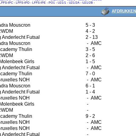
LFFS-IPC
-
LFFS-IPD
-
LFFS-IPE
-
PO1
-
U21/1
-
U21/2A
-
U21/2B
-
AFDRUKKEN
dra Mouscron
5 - 3
 RWDM
4 - 2
 Anderlecht Futsal
2 - 13
dra Mouscron
- AMC
Academy Thulin
3 - 5
 RWDM
2 - 6
Molenbeek Girls
1 - 5
 Anderlecht Futsal
- AMC
Academy Thulin
7 - 0
Bruxelles NOH
- AMC
dra Mouscron
6 - 1
 Anderlecht Futsal
1 - 4
Bruxelles NOH
- AMC
Molenbeek Girls
-
 RWDM
-
Academy Thulin
9 - 2
Bruxelles NOH
- AMC
Bruxelles NOH
- AMC
 Anderlecht Futsal
-