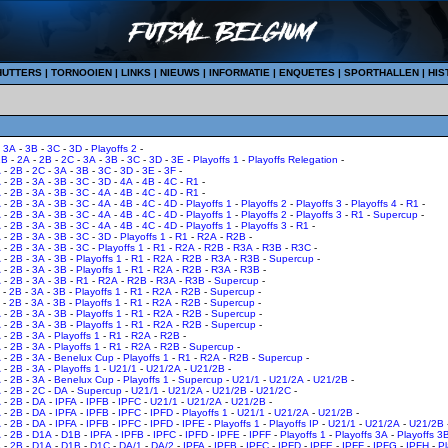
HUTTERS
|
TORNOOIEN
|
LINKS
|
NIEUWS
|
INFORMATIE
|
ENQUETES
|
SPORTHALLEN
|
HIS
-
3A
-
3B
-
3C
-
3D
-
Playoffs 2
-
1B
-
2A
-
2B
-
2C
-
3A
-
3B
-
3C
-
3D
-
3E
-
Playoffs 1
-
Playoffs Relegation
-
A
-
2B
-
2C
-
3A
-
3B
-
3C
-
3D
-
3E
-
3F
-
A
-
2B
-
3A
-
3B
-
3C
-
3D
-
4A
-
4B
-
4C
-
R1
-
A
-
2B
-
3A
-
3B
-
3C
-
4A
-
4B
-
4C
-
4D
-
R1
-
A
-
2B
-
3A
-
3B
-
3C
-
4A
-
4B
-
4C
-
4D
-
Playoffs 1
-
Playoffs 2
-
Playoffs 3
-
Playoffs 4
-
R1
-
A
-
2B
-
3A
-
3B
-
3C
-
4A
-
4B
-
4C
-
4D
-
Playoffs 1
-
Playoffs 2
-
Playoffs 3
-
R1
-
Supercup
-
A
-
2B
-
3A
-
3B
-
3C
-
4A
-
4B
-
4C
-
4D
-
Playoffs 1
-
Playoffs 3
-
R1
-
A
-
2B
-
3A
-
3B
-
3C
-
3D
-
Playoffs 1
-
R1
-
R2A
-
R2B
-
A
-
2B
-
3A
-
3B
-
3C
-
Playoffs 1
-
R1
-
R2A
-
R2B
-
R3A
-
R3B
-
R3C
-
A
-
2B
-
3A
-
3B
-
Playoffs 1
-
R1
-
R2A
-
R2B
-
R3A
-
R3B
-
Supercup
-
A
-
2B
-
3A
-
3B
-
Playoffs 1
-
R1
-
R2A
-
R2B
-
R3A
-
R3B
-
A
-
2B
-
3A
-
3B
-
R1
-
R2A
-
R2B
-
R3A
-
R3B
-
Supercup
-
-
2B
-
3A
-
3B
-
Playoffs 1
-
R1
-
R2A
-
R2B
-
Supercup
-
-
2B
-
3A
-
3B
-
Playoffs 1
-
R1
-
R2A
-
R2B
-
Supercup
-
A
-
2B
-
3A
-
3B
-
Playoffs 1
-
R1
-
R2A
-
R2B
-
Supercup
-
A
-
2B
-
3A
-
3B
-
Playoffs 1
-
R1
-
R2A
-
R2B
-
Supercup
-
A
-
2B
-
3A
-
Playoffs 1
-
R1
-
R2A
-
R2B
-
A
-
2B
-
3A
-
Playoffs 1
-
R1
-
R2A
-
R2B
-
Supercup
-
A
-
2B
-
3A
-
Benelux Cup
-
Playoffs 1
-
R1
-
R2A
-
R2B
-
Supercup
-
A
-
2B
-
3A
-
Playoffs 1
-
U21/1
-
U21/2A
-
U21/2B
-
A
-
2B
-
3A
-
Benelux Cup
-
Playoffs 1
-
Supercup
-
U21/1
-
U21/2A
-
U21/2B
-
A
-
2B
-
2C
-
DA
-
Supercup
-
U21/1
-
U21/2A
-
U21/2B
-
U21/2C
-
A
-
2B
-
DA
-
IPFA
-
IPFB
-
IPFC
-
U21/1
-
U21/2A
-
U21/2B
-
A
-
2B
-
DA
-
IPFA
-
IPFB
-
IPFC
-
IPFD
-
Playoffs 1
-
U21/1
-
U21/2A
-
U21/2B
-
A
-
2B
-
DA
-
IPFA
-
IPFB
-
IPFC
-
IPFD
-
IPFE
-
Playoffs 1
-
Playoffs IP
-
U21/1
-
U21/2A
-
U21/2B
A
-
2B
-
D1A
-
D1B
-
IPFA
-
IPFB
-
IPFC
-
IPFD
-
IPFE
-
IPFF
-
Playoffs 1
-
Playoffs 3A
-
Playoffs 3
A
-
2B
-
D1A
-
D1B
-
D1C
-
DA/1
-
DA/2
-
IPFA
-
IPFB
-
IPFC
-
IPFD
-
IPFE
-
IPFF
-
IPFG
-
IPFH
-
Pl