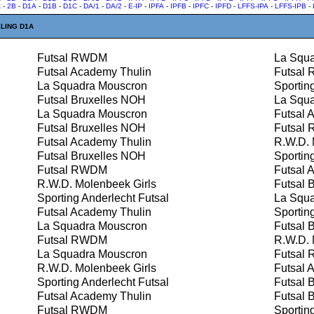
A
-
2B
-
D1A
-
D1B
-
D1C
-
DA/1
-
DA/2
-
E-IP
-
IPFA
-
IPFB
-
IPFC
-
IPFD
-
LFFS-IPA
-
LFFS-IPB
-
LING D1A
Futsal RWDM
La Squa
Futsal Academy Thulin
Futsal
La Squadra Mouscron
Sporting
Futsal Bruxelles NOH
La Squa
La Squadra Mouscron
Futsal 
Futsal Bruxelles NOH
Futsal
Futsal Academy Thulin
R.W.D. 
Futsal Bruxelles NOH
Sporting
Futsal RWDM
Futsal 
R.W.D. Molenbeek Girls
Futsal 
Sporting Anderlecht Futsal
La Squa
Futsal Academy Thulin
Sporting
La Squadra Mouscron
Futsal 
Futsal RWDM
R.W.D. 
La Squadra Mouscron
Futsal
R.W.D. Molenbeek Girls
Futsal 
Sporting Anderlecht Futsal
Futsal 
Futsal Academy Thulin
Futsal 
Futsal RWDM
Sporting