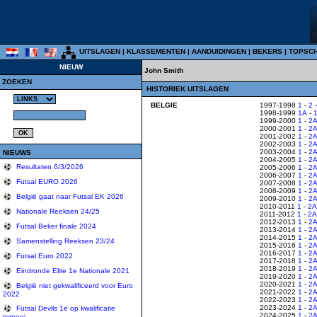
UITSLAGEN
|
KLASSEMENTEN
|
AANDUIDINGEN
|
BEKERS
|
TOPSC
NIEUW
John Smith
ZOEKEN
HISTORIEK UITSLAGEN
BELGIE
1997-1998
1
-
2
1998-1999
1A
-
1999-2000
1
-
2
2000-2001
1
-
2
2001-2002
1
-
2
2002-2003
1
-
2
2003-2004
1
-
2
NIEUWS
2004-2005
1
-
2
Resultaten 6/3/2026
2005-2006
1
-
2
2006-2007
1
-
2
Futsal EURO 2026
2007-2008
1
-
2
2008-2009
1
-
2
België gaat naar Futsal EK 2026
2009-2010
1
-
2
2010-2011
1
-
2A
Nationale Reeksen 24/25
2011-2012
1
-
2A
2012-2013
1
-
2
Futsal Beker finale 2024
2013-2014
1
-
2
2014-2015
1
-
2
Samenstelling Reeksen 23/24
2015-2016
1
-
2
2016-2017
1
-
2
Futsal Euro 2022
2017-2018
1
-
2
2018-2019
1
-
2
Eindronde Elite 1e Nationale 2021
2019-2020
1
-
2
2020-2021
1
-
2
België niet gekwalificeerd voor Euro
2021-2022
1
-
2
2022
2022-2023
1
-
2
2023-2024
1
-
2
Futsal Devils 1e op kwalificatie
2024-2025
1
-
2
tornooi