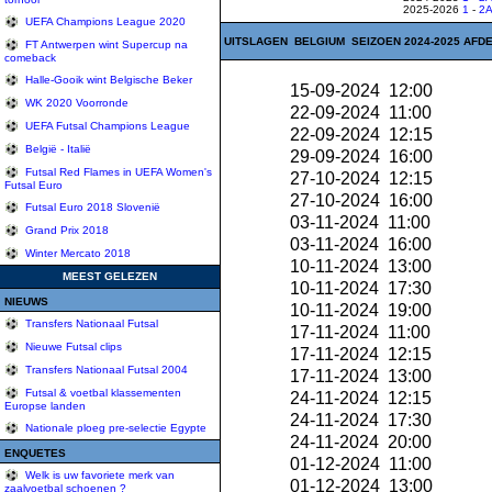
2025-2026
1
-
2
UEFA Champions League 2020
UITSLAGEN BELGIUM SEIZOEN 2024-2025 AFDE
FT Antwerpen wint Supercup na
comeback
Halle-Gooik wint Belgische Beker
15-09-2024 12:00
WK 2020 Voorronde
22-09-2024 11:00
UEFA Futsal Champions League
22-09-2024 12:15
België - Italië
29-09-2024 16:00
Futsal Red Flames in UEFA Women's
27-10-2024 12:15
Futsal Euro
27-10-2024 16:00
Futsal Euro 2018 Slovenië
03-11-2024 11:00
Grand Prix 2018
03-11-2024 16:00
Winter Mercato 2018
10-11-2024 13:00
MEEST GELEZEN
10-11-2024 17:30
NIEUWS
10-11-2024 19:00
Transfers Nationaal Futsal
17-11-2024 11:00
Nieuwe Futsal clips
17-11-2024 12:15
Transfers Nationaal Futsal 2004
17-11-2024 13:00
Futsal & voetbal klassementen
24-11-2024 12:15
Europse landen
24-11-2024 17:30
Nationale ploeg pre-selectie Egypte
24-11-2024 20:00
ENQUETES
01-12-2024 11:00
Welk is uw favoriete merk van
01-12-2024 13:00
zaalvoetbal schoenen ?