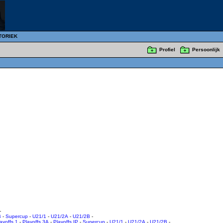
TORIEK
Profiel
Persoonlijk
-
B
-
Supercup
-
U21/1
-
U21/2A
-
U21/2B
-
ayoffs 1
-
Playoffs 3A
-
Playoffs IP
-
Supercup
-
U21/1
-
U21/2A
-
U21/2B
-