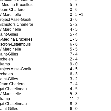
-Medina Bruxelles
5 - 7
Team Charleroi
0 - 6
V Marcinelle
0 - 5 F1
roject Asse-Gooik
3 - 6
zmotors Charleroi
5 - 2
V Marcinelle
4 - 5
aint-Gilles
5 - 4
-Medina Bruxelles
1 - 5
scron-Estaimpuis
6 - 6
V Marcinelle
5 - 5
aint-Gilles
7 - 4
echelen
2 - 4
tkamp
9 - 0
roject Asse-Gooik
4 - 5
echelen
6 - 3
aint-Gilles
3 - 2
Team Charleroi
7 - 4
at Chatelineau
4 - 5
V Marcinelle
5 - 3
tkamp
11 - 2
at Chatelineau
8 - 3
aint-Gilles
6 - 0