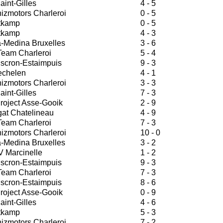
aint-Gilles
4 - 5
zmotors Charleroi
0 - 5
tkamp
0 - 5
tkamp
4 - 3
-Medina Bruxelles
3 - 6
Team Charleroi
5 - 4
scron-Estaimpuis
9 - 3
echelen
4 - 1
zmotors Charleroi
3 - 3
aint-Gilles
7 - 3
roject Asse-Gooik
2 - 9
at Chatelineau
4 - 9
Team Charleroi
7 - 3
zmotors Charleroi
10 - 0
-Medina Bruxelles
3 - 2
V Marcinelle
1 - 2
scron-Estaimpuis
9 - 3
Team Charleroi
7 - 3
scron-Estaimpuis
8 - 6
roject Asse-Gooik
0 - 9
aint-Gilles
4 - 6
tkamp
5 - 3
zmotors Charleroi
7 - 2