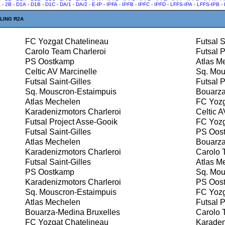
A
-
2B
-
D1A
-
D1B
-
D1C
-
DA/1
-
DA/2
-
E-IP
-
IPFA
-
IPFB
-
IPFC
-
IPFD
-
LFFS-IPA
-
LFFS-IPB
-
LING R2A
FC Yozgat Chatelineau
Futsal S
Carolo Team Charleroi
Futsal P
PS Oostkamp
Atlas M
Celtic AV Marcinelle
Sq. Mou
Futsal Saint-Gilles
Futsal P
Sq. Mouscron-Estaimpuis
Bouarza
Atlas Mechelen
FC Yozg
Karadenizmotors Charleroi
Celtic A
Futsal Project Asse-Gooik
FC Yozg
Futsal Saint-Gilles
PS Oos
Atlas Mechelen
Bouarza
Karadenizmotors Charleroi
Carolo 
Futsal Saint-Gilles
Atlas M
PS Oostkamp
Sq. Mou
Karadenizmotors Charleroi
PS Oos
Sq. Mouscron-Estaimpuis
FC Yozg
Atlas Mechelen
Futsal P
Bouarza-Medina Bruxelles
Carolo 
FC Yozgat Chatelineau
Karadeni