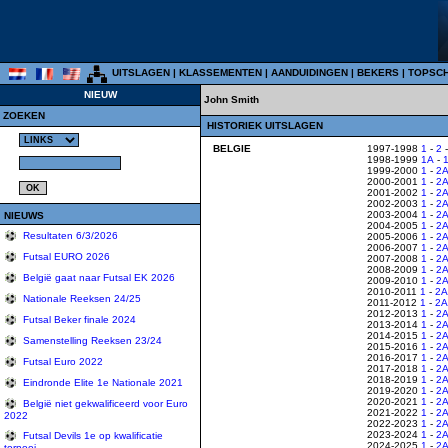
UITSLAGEN
|
KLASSEMENTEN
|
AANDUIDINGEN
|
BEKERS
|
TOPSC
NIEUW
John Smith
ZOEKEN
HISTORIEK UITSLAGEN
BELGIE
1997-1998
1
-
2
1998-1999
1A
-
1999-2000
1
-
2
2000-2001
1
-
2
2001-2002
1
-
2
2002-2003
1
-
2
2003-2004
1
-
2
NIEUWS
2004-2005
1
-
2
Resultaten 6/3/2026
2005-2006
1
-
2
2006-2007
1
-
2
Futsal EURO 2026
2007-2008
1
-
2
2008-2009
1
-
2
België gaat naar Futsal EK 2026
2009-2010
1
-
2
2010-2011
1
-
2A
Nationale Reeksen 24/25
2011-2012
1
-
2A
2012-2013
1
-
2
Futsal Beker finale 2024
2013-2014
1
-
2
2014-2015
1
-
2
Samenstelling Reeksen 23/24
2015-2016
1
-
2
2016-2017
1
-
2
Futsal Euro 2022
2017-2018
1
-
2
2018-2019
1
-
2
Eindronde Elite 1e Nationale 2021
2019-2020
1
-
2
2020-2021
1
-
2
België niet gekwalificeerd voor Euro
2021-2022
1
-
2
2022
2022-2023
1
-
2
2023-2024
1
-
2
Futsal Devils 1e op kwalificatie
2024-2025
1
-
2
tornooi