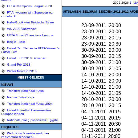
2025-2026
1
-
2
UEFA Champions League 2020
UITSLAGEN BELGIUM SEIZOEN 2011-2012 AFDE
FT Antwerpen wint Supercup na
comeback
Halle-Gooik wint Belgische Beker
23-09-2011 20:00
WK 2020 Voorronde
23-09-2011 20:00
UEFA Futsal Champions League
23-09-2011 20:15
België - Italië
23-09-2011 20:30
Futsal Red Flames in UEFA Women's
30-09-2011 20:00
Futsal Euro
30-09-2011 20:15
Futsal Euro 2018 Slovenië
30-09-2011 21:00
Grand Prix 2018
30-09-2011 21:05
Winter Mercato 2018
14-10-2011 20:00
MEEST GELEZEN
14-10-2011 20:00
NIEUWS
14-10-2011 21:00
Transfers Nationaal Futsal
14-10-2011 21:05
Nieuwe Futsal clips
28-10-2011 20:00
Transfers Nationaal Futsal 2004
28-10-2011 20:15
Futsal & voetbal klassementen
04-11-2011 20:15
Europse landen
04-11-2011 20:15
Nationale ploeg pre-selectie Egypte
04-11-2011 20:30
ENQUETES
04-11-2011 21:00
Welk is uw favoriete merk van
11-11-2011 20:00
zaalvoetbal schoenen ?