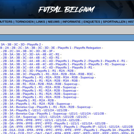
HUTTERS
|
TORNOOIEN
|
LINKS
|
NIEUWS
|
INFORMATIE
|
ENQUETES
|
SPORTHALLEN
|
HIS
-
3A
-
3B
-
3C
-
3D
-
Playoffs 2
-
1B
-
2A
-
2B
-
2C
-
3A
-
3B
-
3C
-
3D
-
3E
-
Playoffs 1
-
Playoffs Relegation
-
A
-
2B
-
2C
-
3A
-
3B
-
3C
-
3D
-
3E
-
3F
-
A
-
2B
-
3A
-
3B
-
3C
-
3D
-
4A
-
4B
-
4C
-
R1
-
A
-
2B
-
3A
-
3B
-
3C
-
4A
-
4B
-
4C
-
4D
-
R1
-
A
-
2B
-
3A
-
3B
-
3C
-
4A
-
4B
-
4C
-
4D
-
Playoffs 1
-
Playoffs 2
-
Playoffs 3
-
Playoffs 4
-
R1
-
A
-
2B
-
3A
-
3B
-
3C
-
4A
-
4B
-
4C
-
4D
-
Playoffs 1
-
Playoffs 2
-
Playoffs 3
-
R1
-
Supercup
-
A
-
2B
-
3A
-
3B
-
3C
-
4A
-
4B
-
4C
-
4D
-
Playoffs 1
-
Playoffs 3
-
R1
-
A
-
2B
-
3A
-
3B
-
3C
-
3D
-
Playoffs 1
-
R1
-
R2A
-
R2B
-
A
-
2B
-
3A
-
3B
-
3C
-
Playoffs 1
-
R1
-
R2A
-
R2B
-
R3A
-
R3B
-
R3C
-
A
-
2B
-
3A
-
3B
-
Playoffs 1
-
R1
-
R2A
-
R2B
-
R3A
-
R3B
-
Supercup
-
A
-
2B
-
3A
-
3B
-
Playoffs 1
-
R1
-
R2A
-
R2B
-
R3A
-
R3B
-
A
-
2B
-
3A
-
3B
-
R1
-
R2A
-
R2B
-
R3A
-
R3B
-
Supercup
-
-
2B
-
3A
-
3B
-
Playoffs 1
-
R1
-
R2A
-
R2B
-
Supercup
-
-
2B
-
3A
-
3B
-
Playoffs 1
-
R1
-
R2A
-
R2B
-
Supercup
-
A
-
2B
-
3A
-
3B
-
Playoffs 1
-
R1
-
R2A
-
R2B
-
Supercup
-
A
-
2B
-
3A
-
3B
-
Playoffs 1
-
R1
-
R2A
-
R2B
-
Supercup
-
A
-
2B
-
3A
-
Playoffs 1
-
R1
-
R2A
-
R2B
-
A
-
2B
-
3A
-
Playoffs 1
-
R1
-
R2A
-
R2B
-
Supercup
-
A
-
2B
-
3A
-
Benelux Cup
-
Playoffs 1
-
R1
-
R2A
-
R2B
-
Supercup
-
A
-
2B
-
3A
-
Playoffs 1
-
U21/1
-
U21/2A
-
U21/2B
-
A
-
2B
-
3A
-
Benelux Cup
-
Playoffs 1
-
Supercup
-
U21/1
-
U21/2A
-
U21/2B
-
A
-
2B
-
2C
-
DA
-
Supercup
-
U21/1
-
U21/2A
-
U21/2B
-
U21/2C
-
A
-
2B
-
DA
-
IPFA
-
IPFB
-
IPFC
-
U21/1
-
U21/2A
-
U21/2B
-
A
-
2B
-
DA
-
IPFA
-
IPFB
-
IPFC
-
IPFD
-
Playoffs 1
-
U21/1
-
U21/2A
-
U21/2B
-
A
-
2B
-
DA
-
IPFA
-
IPFB
-
IPFC
-
IPFD
-
IPFE
-
Playoffs 1
-
Playoffs IP
-
U21/1
-
U21/2A
-
U21/2B
A
-
2B
-
D1A
-
D1B
-
IPFA
-
IPFB
-
IPFC
-
IPFD
-
IPFE
-
IPFF
-
Playoffs 1
-
Playoffs 3A
-
Playoffs 3
A
-
2B
-
D1A
-
D1B
-
D1C
-
DA/1
-
DA/2
-
IPFA
-
IPFB
-
IPFC
-
IPFD
-
IPFE
-
IPFF
-
IPFG
-
IPFH
-
Pl