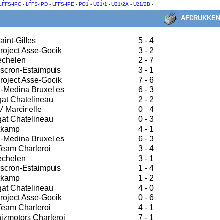
LFFS-IPC
-
LFFS-IPD
-
LFFS-IPE
-
PO1
-
U21/1
-
U21/2A
-
U21/2B
-
AFDRUKKEN
aint-Gilles
5 - 4
roject Asse-Gooik
3 - 2
echelen
2 - 7
scron-Estaimpuis
3 - 1
roject Asse-Gooik
7 - 6
-Medina Bruxelles
6 - 3
at Chatelineau
2 - 2
V Marcinelle
0 - 4
at Chatelineau
0 - 3
tkamp
4 - 1
-Medina Bruxelles
6 - 3
Team Charleroi
3 - 4
echelen
3 - 1
scron-Estaimpuis
1 - 4
tkamp
1 - 2
at Chatelineau
4 - 0
roject Asse-Gooik
0 - 6
Team Charleroi
4 - 1
zmotors Charleroi
7 - 1