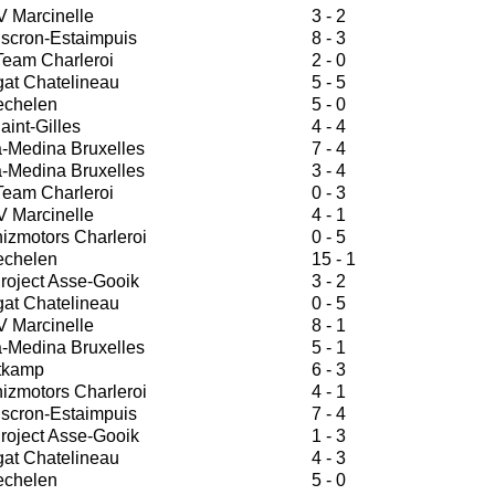
V Marcinelle
3 - 2
scron-Estaimpuis
8 - 3
Team Charleroi
2 - 0
at Chatelineau
5 - 5
echelen
5 - 0
aint-Gilles
4 - 4
-Medina Bruxelles
7 - 4
-Medina Bruxelles
3 - 4
Team Charleroi
0 - 3
V Marcinelle
4 - 1
zmotors Charleroi
0 - 5
echelen
15 - 1
roject Asse-Gooik
3 - 2
at Chatelineau
0 - 5
V Marcinelle
8 - 1
-Medina Bruxelles
5 - 1
tkamp
6 - 3
zmotors Charleroi
4 - 1
scron-Estaimpuis
7 - 4
roject Asse-Gooik
1 - 3
at Chatelineau
4 - 3
echelen
5 - 0