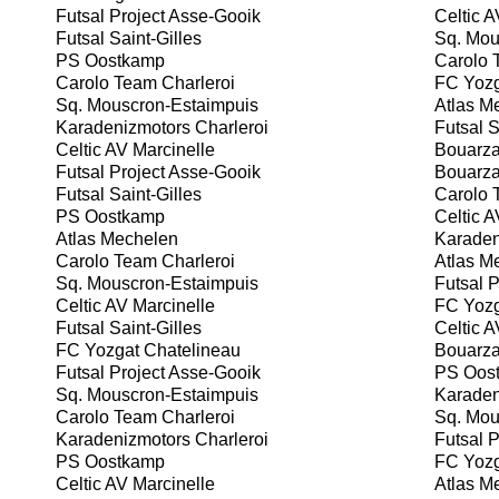
Futsal Project Asse-Gooik
Celtic A
Futsal Saint-Gilles
Sq. Mou
PS Oostkamp
Carolo 
Carolo Team Charleroi
FC Yozg
Sq. Mouscron-Estaimpuis
Atlas M
Karadenizmotors Charleroi
Futsal S
Celtic AV Marcinelle
Bouarza
Futsal Project Asse-Gooik
Bouarza
Futsal Saint-Gilles
Carolo 
PS Oostkamp
Celtic A
Atlas Mechelen
Karadeni
Carolo Team Charleroi
Atlas M
Sq. Mouscron-Estaimpuis
Futsal P
Celtic AV Marcinelle
FC Yozg
Futsal Saint-Gilles
Celtic A
FC Yozgat Chatelineau
Bouarza
Futsal Project Asse-Gooik
PS Oos
Sq. Mouscron-Estaimpuis
Karadeni
Carolo Team Charleroi
Sq. Mou
Karadenizmotors Charleroi
Futsal P
PS Oostkamp
FC Yozg
Celtic AV Marcinelle
Atlas M