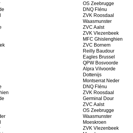
r
OS Zeebrugge
de
DNQ Flénu
l
ZVK Roosdaal
Waasmunster
e
ZVC Aalst
ZVK Vlezenbeek
MFC Ghislenghien
ek
ZVC Bornem
Reilly Baudour
Eagles Brussel
QPW Bosvoorde
Alpra Vilvoorde
Dottenijs
Montserrat Neder
e
DNQ Flénu
hien
ZVK Roosdaal
de
Germinal Dour
ZVC Aalst
OS Zeebrugge
der
Waasmunster
l
Moeskroen
r
ZVK Vlezenbeek