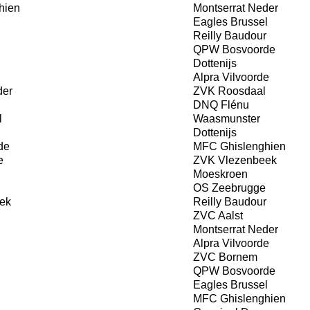
hien
Montserrat Neder
Eagles Brussel
Reilly Baudour
QPW Bosvoorde
Dottenijs
Alpra Vilvoorde
der
ZVK Roosdaal
DNQ Flénu
l
Waasmunster
Dottenijs
de
MFC Ghislenghien
e
ZVK Vlezenbeek
Moeskroen
OS Zeebrugge
ek
Reilly Baudour
ZVC Aalst
Montserrat Neder
Alpra Vilvoorde
ZVC Bornem
QPW Bosvoorde
Eagles Brussel
MFC Ghislenghien