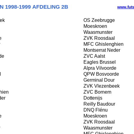
N
1998-1999 AFDELING
2B
www.fut
ek
OS Zeebrugge
Moeskroen
Waasmunster
e
ZVK Roosdaal
r
MFC Ghislenghien
Montserrat Neder
de
ZVC Aalst
Eagles Brussel
Alpra Vilvoorde
l
QPW Bosvoorde
Germinal Dour
ZVK Vlezenbeek
hien
ZVC Bornem
der
Dottenijs
Reilly Baudour
DNQ Flénu
e
Moeskroen
ZVK Roosdaal
r
Waasmunster
MFC Ghislenghien