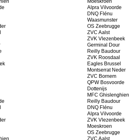
hien
Moeskroen
de
Alpra Vilvoorde
DNQ Flénu
Waasmunster
der
OS Zeebrugge
l
ZVC Aalst
ZVK Vlezenbeek
r
Germinal Dour
e
Reilly Baudour
ZVK Roosdaal
ek
Eagles Brussel
Montserrat Neder
ZVC Bornem
QPW Bosvoorde
Dottenijs
MFC Ghislenghien
de
Reilly Baudour
l
DNQ Flénu
Alpra Vilvoorde
der
ZVK Vlezenbeek
Moeskroen
OS Zeebrugge
hien
ZVC Aalst