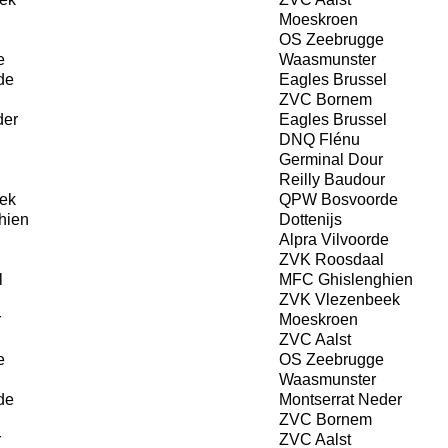
Moeskroen
OS Zeebrugge
e
Waasmunster
de
Eagles Brussel
ZVC Bornem
der
Eagles Brussel
DNQ Flénu
Germinal Dour
Reilly Baudour
ek
QPW Bosvoorde
hien
Dottenijs
Alpra Vilvoorde
ZVK Roosdaal
l
MFC Ghislenghien
ZVK Vlezenbeek
r
Moeskroen
ZVC Aalst
e
OS Zeebrugge
Waasmunster
de
Montserrat Neder
ZVC Bornem
r
ZVC Aalst