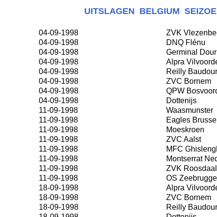
UITSLAGEN
BELGIUM SEIZOE
04-09-1998
ZVK Vlezenbe
04-09-1998
DNQ Flénu
04-09-1998
Germinal Dour
04-09-1998
Alpra Vilvoord
04-09-1998
Reilly Baudou
04-09-1998
ZVC Bornem
04-09-1998
QPW Bosvoor
04-09-1998
Dottenijs
11-09-1998
Waasmunster
11-09-1998
Eagles Brusse
11-09-1998
Moeskroen
11-09-1998
ZVC Aalst
11-09-1998
MFC Ghisleng
11-09-1998
Montserrat Ne
11-09-1998
ZVK Roosdaal
11-09-1998
OS Zeebrugge
18-09-1998
Alpra Vilvoord
18-09-1998
ZVC Bornem
18-09-1998
Reilly Baudou
18-09-1998
Dottenijs