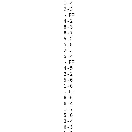
1 - 4
2 - 3
- FF
4 - 2
8 - 3
6 - 7
5 - 2
5 - 8
2 - 3
5 - 4
- FF
4 - 5
2 - 2
5 - 6
1 - 6
- FF
6 - 6
6 - 4
1 - 7
5 - 0
3 - 4
6 - 3