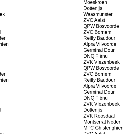
Moeskroen
Dottenijs
ek
Waasmunster
ZVC Aalst
QPW Bosvoorde
l
ZVC Bornem
der
Reilly Baudour
hien
Alpra Vilvoorde
Germinal Dour
DNQ Flénu
ZVK Vlezenbeek
QPW Bosvoorde
der
ZVC Bornem
hien
Reilly Baudour
Alpra Vilvoorde
Germinal Dour
DNQ Flénu
ZVK Vlezenbeek
l
Dottenijs
r
ZVK Roosdaal
Montserrat Neder
MFC Ghislenghien
ek
ZVC Aalst