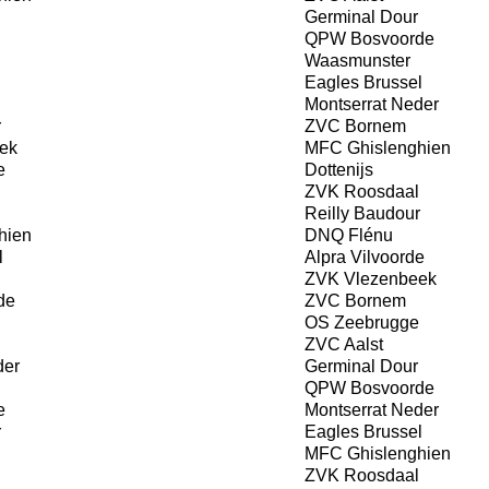
Germinal Dour
QPW Bosvoorde
Waasmunster
Eagles Brussel
Montserrat Neder
r
ZVC Bornem
ek
MFC Ghislenghien
e
Dottenijs
ZVK Roosdaal
Reilly Baudour
hien
DNQ Flénu
l
Alpra Vilvoorde
ZVK Vlezenbeek
de
ZVC Bornem
OS Zeebrugge
ZVC Aalst
der
Germinal Dour
QPW Bosvoorde
e
Montserrat Neder
r
Eagles Brussel
MFC Ghislenghien
ZVK Roosdaal