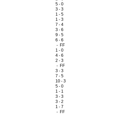
5 - 0
3 - 3
1 - 5
1 - 3
7 - 4
3 - 6
9 - 5
6 - 6
- FF
1 - 0
4 - 6
2 - 3
- FF
3 - 3
7 - 5
10 - 3
5 - 0
1 - 1
3 - 3
3 - 2
1 - 7
- FF