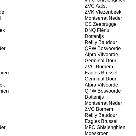
ZVC Aalst
de
ZVK Vlezenbeek
l
Montserrat Neder
OS Zeebrugge
ek
DNQ Flénu
Dottenijs
Reilly Baudour
der
QPW Bosvoorde
Alpra Vilvoorde
Germinal Dour
ZVC Bornem
hien
Eagles Brussel
Germinal Dour
ek
Alpra Vilvoorde
hien
QPW Bosvoorde
Dottenijs
Montserrat Neder
ZVC Bornem
Reilly Baudour
Eagles Brussel
der
MFC Ghislenghien
Moeskroen