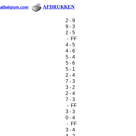
AFDRUKKEN
salbelgium.com
2 - 9
9 - 3
2 - 5
- FF
4 - 5
4 - 6
5 - 4
5 - 6
5 - 1
2 - 4
7 - 3
3 - 2
2 - 4
7 - 3
- FF
3 - 3
0 - 4
- FF
3 - 4
4 - 2