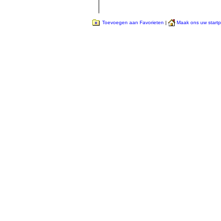
Toevoegen aan Favorieten
|
Maak ons uw start