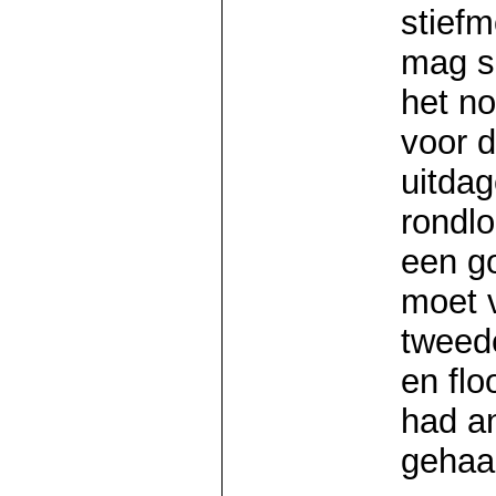
stiefm
mag s
het no
voor 
uitdag
rondlo
een g
moet 
tweed
en flo
had a
gehaa