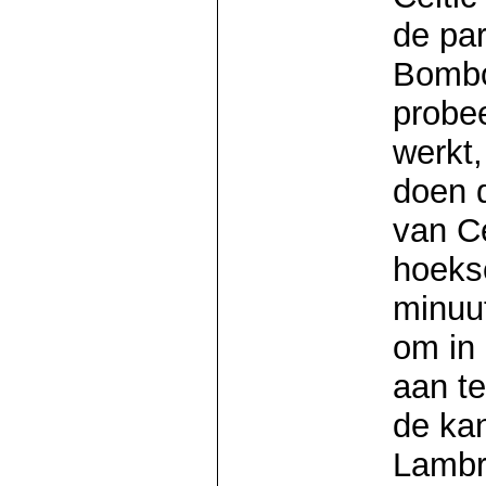
de par
Bombo
probee
werkt,
doen 
van Ce
hoeks
minuut
om in
aan te
de ka
Lambr