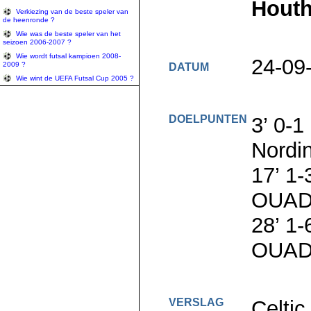
Houth
Verkiezing van de beste speler van
de heenronde ?
Wie was de beste speler van het
seizoen 2006-2007 ?
Wie wordt futsal kampioen 2008-
24-09
2009 ?
DATUM
Wie wint de UEFA Futsal Cup 2005 ?
DOELPUNTEN
3’ 0-
Nordi
17’ 1
OUADI
28’ 1
OUADI
VERSLAG
Celtic