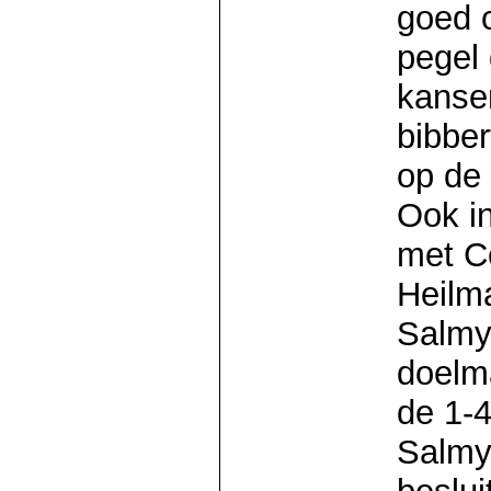
goed o
pegel 
kansen
bibbe
op de 
Ook i
met C
Heilma
Salmy
doelm
de 1-4
Salmy 