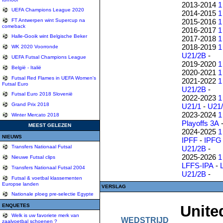
2013-2014
1
UEFA Champions League 2020
2014-2015
1
2015-2016
1
FT Antwerpen wint Supercup na
comeback
2016-2017
1
Halle-Gooik wint Belgische Beker
2017-2018
1
2018-2019
1
WK 2020 Voorronde
U21/2B
-
UEFA Futsal Champions League
2019-2020
1
België - Italië
2020-2021
1
Futsal Red Flames in UEFA Women's
2021-2022
1
Futsal Euro
U21/2B
-
Futsal Euro 2018 Slovenië
2022-2023
1
Grand Prix 2018
U21/1
-
U21
2023-2024
1
Winter Mercato 2018
Playoffs 3A
MEEST GELEZEN
2024-2025
1
NIEUWS
IPFF
-
IPFG
Transfers Nationaal Futsal
U21/2B
-
2025-2026
1
Nieuwe Futsal clips
LFFS-IPA
-
Transfers Nationaal Futsal 2004
U21/2B
-
Futsal & voetbal klassementen
Europse landen
VERSLAG
Nationale ploeg pre-selectie Egypte
ENQUETES
Unite
Welk is uw favoriete merk van
WEDSTRIJD
zaalvoetbal schoenen ?