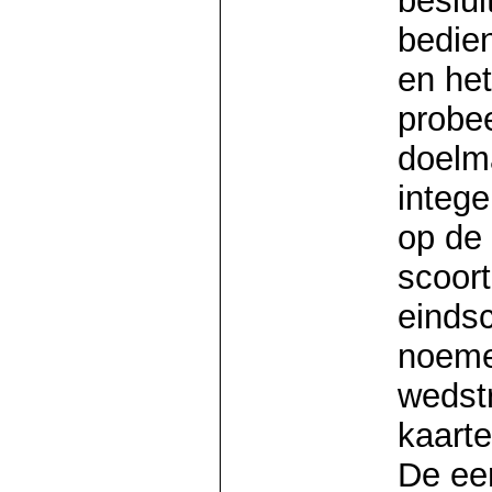
beslui
bedie
en het
probe
doelma
intege
op de
scoort
eindsc
noeme
wedstr
kaarte
De eer