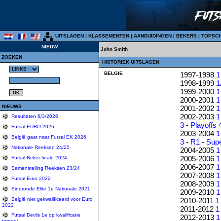
UITSLAGEN
|
KLASSEMENTEN
|
AANDUIDINGEN
|
BEKERS
|
TOPSC
NIEUW
John Smith
ZOEKEN
HISTORIEK UITSLAGEN
BELGIE
1997-1998
1
1998-1999
1
1999-2000
1
2000-2001
1
NIEUWS
2001-2002
1
2002-2003
1
Resultaten 6/3/2026
3
-
Playoffs 
Futsal EURO 2026
2003-2004
1
België gaat naar Futsal EK 2026
3
-
R1
-
Sup
Nationale Reeksen 24/25
2004-2005
1
2005-2006
1
Futsal Beker finale 2024
2006-2007
1
Samenstelling Reeksen 23/24
2007-2008
1
Futsal Euro 2022
2008-2009
1
Eindronde Elite 1e Nationale 2021
2009-2010
1
2010-2011
1
België niet gekwalificeerd voor Euro
2022
2011-2012
1
Futsal Devils 1e op kwalificatie
2012-2013
1
tornooi