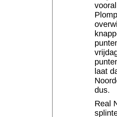
vooral
Plomp
overwi
knappe
punte
vrijda
punte
laat d
Noorde
dus.
Real N
splint