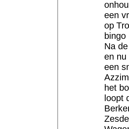
onhoud
een vr
op Tr
bingo 
Na de
en nu
een sn
Azzim
het bo
loopt 
Berke
Zesde 