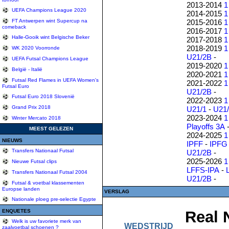
2013-2014
1
UEFA Champions League 2020
2014-2015
1
2015-2016
1
FT Antwerpen wint Supercup na
comeback
2016-2017
1
Halle-Gooik wint Belgische Beker
2017-2018
1
2018-2019
1
WK 2020 Voorronde
U21/2B
-
UEFA Futsal Champions League
2019-2020
1
België - Italië
2020-2021
1
Futsal Red Flames in UEFA Women's
2021-2022
1
Futsal Euro
U21/2B
-
Futsal Euro 2018 Slovenië
2022-2023
1
Grand Prix 2018
U21/1
-
U21
2023-2024
1
Winter Mercato 2018
Playoffs 3A
MEEST GELEZEN
2024-2025
1
NIEUWS
IPFF
-
IPFG
Transfers Nationaal Futsal
U21/2B
-
2025-2026
1
Nieuwe Futsal clips
LFFS-IPA
-
Transfers Nationaal Futsal 2004
U21/2B
-
Futsal & voetbal klassementen
Europse landen
VERSLAG
Nationale ploeg pre-selectie Egypte
ENQUETES
Real 
Welk is uw favoriete merk van
WEDSTRIJD
zaalvoetbal schoenen ?