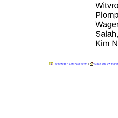
Witvr
Plompe
Wagem
Salah,
Kim N
Toevoegen aan Favorieten
|
Maak ons uw start