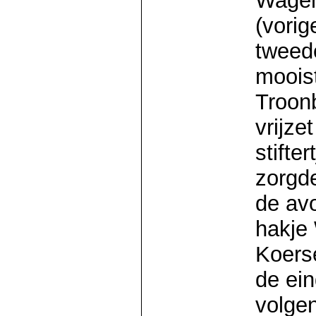
Wagem
(vorig
tweed
moois
Troon
vrijze
stifte
zorgde
de avo
hakje
Koers
de ein
volge