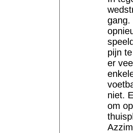
wedst
gang.
opnie
speel
pijn t
er vee
enkel
voetb
niet. 
om op
thuisp
Azzim