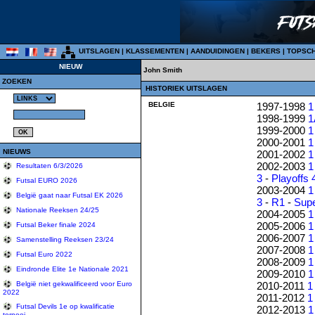
UITSLAGEN
|
KLASSEMENTEN
|
AANDUIDINGEN
|
BEKERS
|
TOPSC
NIEUW
John Smith
ZOEKEN
HISTORIEK UITSLAGEN
BELGIE
1997-1998
1
1998-1999
1
1999-2000
1
2000-2001
1
NIEUWS
2001-2002
1
2002-2003
1
Resultaten 6/3/2026
3
-
Playoffs 
Futsal EURO 2026
2003-2004
1
België gaat naar Futsal EK 2026
3
-
R1
-
Sup
Nationale Reeksen 24/25
2004-2005
1
2005-2006
1
Futsal Beker finale 2024
2006-2007
1
Samenstelling Reeksen 23/24
2007-2008
1
Futsal Euro 2022
2008-2009
1
Eindronde Elite 1e Nationale 2021
2009-2010
1
2010-2011
1
België niet gekwalificeerd voor Euro
2022
2011-2012
1
Futsal Devils 1e op kwalificatie
2012-2013
1
tornooi