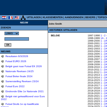
UITSLAGEN
|
KLASSEMENTEN
|
AANDUIDINGEN
|
BEKERS
|
TOPSC
NIEUW
John Smith
ZOEKEN
HISTORIEK UITSLAGEN
BELGIE
1997-1998
1
-
2
1998-1999
1A
-
1999-2000
1
-
2
2000-2001
1
-
2
2001-2002
1
-
2
2002-2003
1
-
2
2003-2004
1
-
2
NIEUWS
2004-2005
1
-
2
Resultaten 6/3/2026
2005-2006
1
-
2
2006-2007
1
-
2
Futsal EURO 2026
2007-2008
1
-
2
2008-2009
1
-
2
België gaat naar Futsal EK 2026
2009-2010
1
-
2
2010-2011
1
-
2A
Nationale Reeksen 24/25
2011-2012
1
-
2A
2012-2013
1
-
2
Futsal Beker finale 2024
2013-2014
1
-
2
2014-2015
1
-
2
Samenstelling Reeksen 23/24
2015-2016
1
-
2
2016-2017
1
-
2
Futsal Euro 2022
2017-2018
1
-
2
2018-2019
1
-
2
Eindronde Elite 1e Nationale 2021
2019-2020
1
-
2
2020-2021
1
-
2
België niet gekwalificeerd voor Euro
2021-2022
1
-
2
2022
2022-2023
1
-
2
2023-2024
1
-
2
Futsal Devils 1e op kwalificatie
2024-2025
1
-
2
tornooi