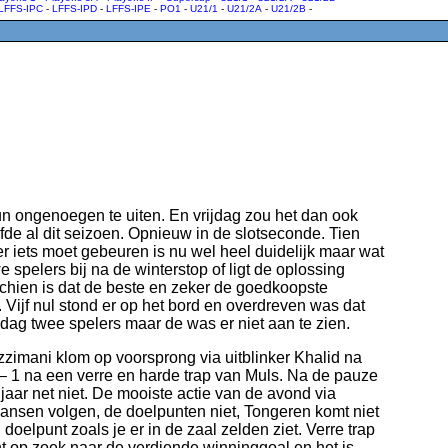
LFFS-IPC
-
LFFS-IPD
-
LFFS-IPE
-
PO1
-
U21/1
-
U21/2A
-
U21/2B
-
 ongenoegen te uiten. En vrijdag zou het dan ook
jfde al dit seizoen. Opnieuw in de slotseconde. Tien
er iets moet gebeuren is nu wel heel duidelijk maar wat
 spelers bij na de winterstop of ligt de oplossing
sschien is dat de beste en zeker de goedkoopste
Vijf nul stond er op het bord en overdreven was dat
jdag twee spelers maar de was er niet aan te zien.
zimani klom op voorsprong via uitblinker Khalid na
– 1 na een verre en harde trap van Muls. Na de pauze
jaar net niet. De mooiste actie van de avond via
kansen volgen, de doelpunten niet, Tongeren komt niet
doelpunt zoals je er in de zaal zelden ziet. Verre trap
t op zoek naar de verdiende winninggoal en het is