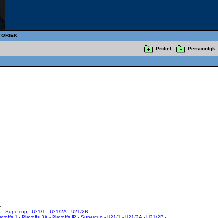
TORIEK
Profiel
Persoonlijk
-
B
-
Supercup
-
U21/1
-
U21/2A
-
U21/2B
-
ayoffs 1
-
Playoffs 3A
-
Playoffs IP
-
Supercup
-
U21/1
-
U21/2A
-
U21/2B
-