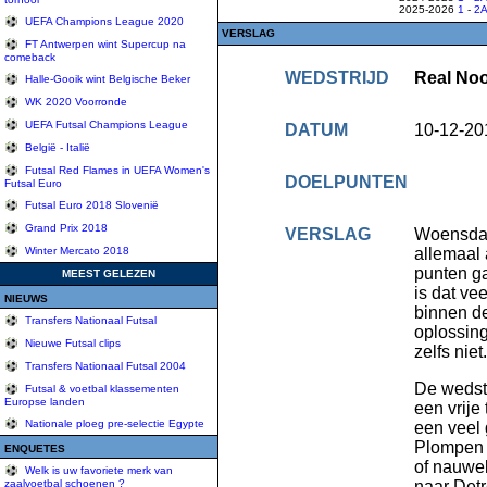
2025-2026
1
-
2
UEFA Champions League 2020
VERSLAG
FT Antwerpen wint Supercup na
comeback
WEDSTRIJD
Real Noo
Halle-Gooik wint Belgische Beker
WK 2020 Voorronde
UEFA Futsal Champions League
DATUM
10-12-20
België - Italië
Futsal Red Flames in UEFA Women's
DOELPUNTEN
Futsal Euro
Futsal Euro 2018 Slovenië
Grand Prix 2018
VERSLAG
Woensdag
allemaal 
Winter Mercato 2018
punten ga
MEEST GELEZEN
is dat ve
NIEUWS
binnen de
Transfers Nationaal Futsal
oplossing
Nieuwe Futsal clips
zelfs nie
Transfers Nationaal Futsal 2004
De wedstr
Futsal & voetbal klassementen
Europse landen
een vrije
Nationale ploeg pre-selectie Egypte
een veel 
Plompen e
ENQUETES
of nauwel
Welk is uw favoriete merk van
zaalvoetbal schoenen ?
naar Detr