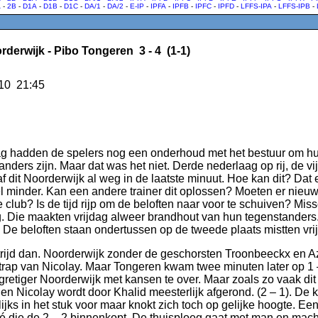
A
-
2B
-
D1A
-
D1B
-
D1C
-
DA/1
-
DA/2
-
E-IP
-
IPFA
-
IPFB
-
IPFC
-
IPFD
-
LFFS-IPA
-
LFFS-IPB
-
rderwijk - Pibo Tongeren 3 - 4 (1-1)
10 21:45
 hadden de spelers nog een onderhoud met het bestuur om hun
anders zijn. Maar dat was het niet. Derde nederlaag op rij, de vi
f dit Noorderwijk al weg in de laatste minuut. Hoe kan dit? Dat 
el minder. Kan een andere trainer dit oplossen? Moeten er nieuwe
 club? Is de tijd rijp om de beloften naar voor te schuiven? Mi
. Die maakten vrijdag alweer brandhout van hun tegenstanders. 
t. De beloften staan ondertussen op de tweede plaats mistten vri
ijd dan. Noorderwijk zonder de geschorsten Troonbeeckx en Az
 trap van Nicolay. Maar Tongeren kwam twee minuten later op 1 
gretiger Noorderwijk met kansen te over. Maar zoals zo vaak dit 
n Nicolay wordt door Khalid meesterlijk afgerond. (2 – 1). De 
ijks in het stuk voor maar knokt zich toch op gelijke hoogte. Een 
é die de 2 – 2 binnenkopt. De thuisploeg gaat met man en mach