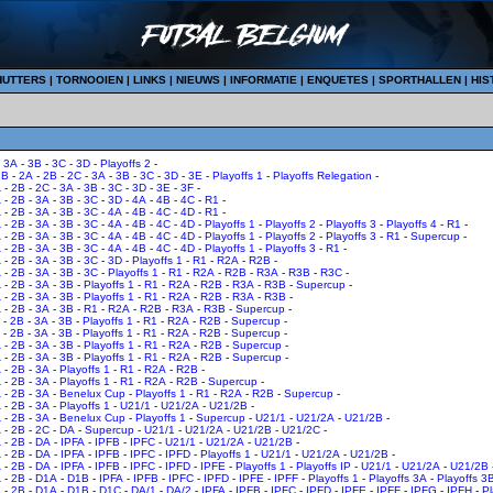
HUTTERS
|
TORNOOIEN
|
LINKS
|
NIEUWS
|
INFORMATIE
|
ENQUETES
|
SPORTHALLEN
|
HIS
-
3A
-
3B
-
3C
-
3D
-
Playoffs 2
-
1B
-
2A
-
2B
-
2C
-
3A
-
3B
-
3C
-
3D
-
3E
-
Playoffs 1
-
Playoffs Relegation
-
A
-
2B
-
2C
-
3A
-
3B
-
3C
-
3D
-
3E
-
3F
-
A
-
2B
-
3A
-
3B
-
3C
-
3D
-
4A
-
4B
-
4C
-
R1
-
A
-
2B
-
3A
-
3B
-
3C
-
4A
-
4B
-
4C
-
4D
-
R1
-
A
-
2B
-
3A
-
3B
-
3C
-
4A
-
4B
-
4C
-
4D
-
Playoffs 1
-
Playoffs 2
-
Playoffs 3
-
Playoffs 4
-
R1
-
A
-
2B
-
3A
-
3B
-
3C
-
4A
-
4B
-
4C
-
4D
-
Playoffs 1
-
Playoffs 2
-
Playoffs 3
-
R1
-
Supercup
-
A
-
2B
-
3A
-
3B
-
3C
-
4A
-
4B
-
4C
-
4D
-
Playoffs 1
-
Playoffs 3
-
R1
-
A
-
2B
-
3A
-
3B
-
3C
-
3D
-
Playoffs 1
-
R1
-
R2A
-
R2B
-
A
-
2B
-
3A
-
3B
-
3C
-
Playoffs 1
-
R1
-
R2A
-
R2B
-
R3A
-
R3B
-
R3C
-
A
-
2B
-
3A
-
3B
-
Playoffs 1
-
R1
-
R2A
-
R2B
-
R3A
-
R3B
-
Supercup
-
A
-
2B
-
3A
-
3B
-
Playoffs 1
-
R1
-
R2A
-
R2B
-
R3A
-
R3B
-
A
-
2B
-
3A
-
3B
-
R1
-
R2A
-
R2B
-
R3A
-
R3B
-
Supercup
-
-
2B
-
3A
-
3B
-
Playoffs 1
-
R1
-
R2A
-
R2B
-
Supercup
-
-
2B
-
3A
-
3B
-
Playoffs 1
-
R1
-
R2A
-
R2B
-
Supercup
-
A
-
2B
-
3A
-
3B
-
Playoffs 1
-
R1
-
R2A
-
R2B
-
Supercup
-
A
-
2B
-
3A
-
3B
-
Playoffs 1
-
R1
-
R2A
-
R2B
-
Supercup
-
A
-
2B
-
3A
-
Playoffs 1
-
R1
-
R2A
-
R2B
-
A
-
2B
-
3A
-
Playoffs 1
-
R1
-
R2A
-
R2B
-
Supercup
-
A
-
2B
-
3A
-
Benelux Cup
-
Playoffs 1
-
R1
-
R2A
-
R2B
-
Supercup
-
A
-
2B
-
3A
-
Playoffs 1
-
U21/1
-
U21/2A
-
U21/2B
-
A
-
2B
-
3A
-
Benelux Cup
-
Playoffs 1
-
Supercup
-
U21/1
-
U21/2A
-
U21/2B
-
A
-
2B
-
2C
-
DA
-
Supercup
-
U21/1
-
U21/2A
-
U21/2B
-
U21/2C
-
A
-
2B
-
DA
-
IPFA
-
IPFB
-
IPFC
-
U21/1
-
U21/2A
-
U21/2B
-
A
-
2B
-
DA
-
IPFA
-
IPFB
-
IPFC
-
IPFD
-
Playoffs 1
-
U21/1
-
U21/2A
-
U21/2B
-
A
-
2B
-
DA
-
IPFA
-
IPFB
-
IPFC
-
IPFD
-
IPFE
-
Playoffs 1
-
Playoffs IP
-
U21/1
-
U21/2A
-
U21/2B
A
-
2B
-
D1A
-
D1B
-
IPFA
-
IPFB
-
IPFC
-
IPFD
-
IPFE
-
IPFF
-
Playoffs 1
-
Playoffs 3A
-
Playoffs 3
A
-
2B
-
D1A
-
D1B
-
D1C
-
DA/1
-
DA/2
-
IPFA
-
IPFB
-
IPFC
-
IPFD
-
IPFE
-
IPFF
-
IPFG
-
IPFH
-
Pl