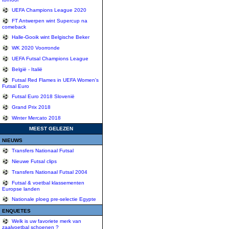
UEFA Champions League 2020
FT Antwerpen wint Supercup na
comeback
Halle-Gooik wint Belgische Beker
WK 2020 Voorronde
UEFA Futsal Champions League
België - Italië
Futsal Red Flames in UEFA Women's
Futsal Euro
Futsal Euro 2018 Slovenië
Grand Prix 2018
Winter Mercato 2018
MEEST GELEZEN
NIEUWS
Transfers Nationaal Futsal
Nieuwe Futsal clips
Transfers Nationaal Futsal 2004
Futsal & voetbal klassementen
Europse landen
Nationale ploeg pre-selectie Egypte
ENQUETES
Welk is uw favoriete merk van
zaalvoetbal schoenen ?