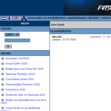
UITSLAGEN
|
KLASSEMENTEN
|
AANDUIDINGEN
|
BEKERS
|
TOPSC
NIEUW
John Smith
ZOEKEN
KLASSEMENTEN
BELGIE
Overzicht
-
1
-
2A
update : 21-07-2026
NIEUWS
Resultaten 6/3/2026
Futsal EURO 2026
België gaat naar Futsal EK 2026
Nationale Reeksen 24/25
Futsal Beker finale 2024
Samenstelling Reeksen 23/24
Futsal Euro 2022
Eindronde Elite 1e Nationale 2021
België niet gekwalificeerd voor Euro
2022
Futsal Devils 1e op kwalificatie
tornooi