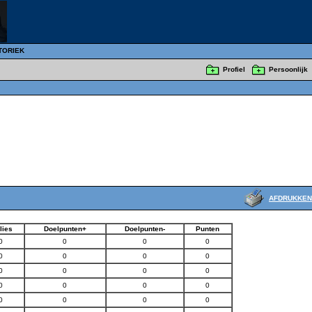
TORIEK
Profiel
Persoonlijk
AFDRUKKEN
lies
Doelpunten+
Doelpunten-
Punten
0
0
0
0
0
0
0
0
0
0
0
0
0
0
0
0
0
0
0
0