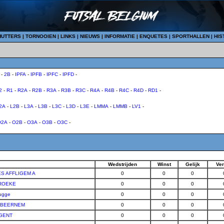
HUTTERS
|
TORNOOIEN
|
LINKS
|
NIEUWS
|
INFORMATIE
|
ENQUETES
|
SPORTHALLEN
|
HIS
-
2B
-
IPFA
-
IPFB
-
IPFC
-
IPFD
-
2
-
R1
-
R2A
-
R2B
-
R3A
-
R3B
-
R3C
-
R4A
-
R4B
-
R4C
-
R4D
-
RD1
-
2A
-
L2B
-
L3A
-
L3B
-
L3C
-
L3D
-
L3E
-
LMMA
-
LMMB
-
LV1
-
O2A
-
O2B
-
O3A
-
O3B
-
O3C
-
Wedstrijden
Winst
Gelijk
Ver
S AFFLIGEM A
0
0
0
ROEKE
0
0
0
ugge
0
0
0
1 BEERNEM
0
0
0
 GENT
0
0
0