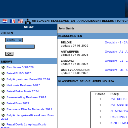
UITSLAGEN
|
KLASSEMENTEN
|
AANDUIDINGEN
|
BEKERS
|
TOPSC
NIEUW
John Smith
ZOEKEN
KLASSEMENTEN
BELGIE
Overzicht
-
1
-
2A
update : 07-08-2026
ANTWERPEN
Overzicht
-
A1
-
A
update : 07-08-2026
LIMBURG
Overzicht
-
L1
-
L
NIEUWS
update : 07-08-2026
Resultaten 6/3/2026
OOST-VLAANDEREN
Overzicht
-
O1
-
update : 07-08-2026
Futsal EURO 2026
België gaat naar Futsal EK 2026
KLASSEMENT BELGIE AFDELING IPFA
Nationale Reeksen 24/25
Futsal Beker finale 2024
Positie
Ploeg
Samenstelling Reeksen 23/24
1
ZVC ROOKIE
Futsal Euro 2022
1
ZVC ASSEB
Eindronde Elite 1e Nationale 2021
1
ZC Archer Br
België niet gekwalificeerd voor Euro
1
RAPID 202
2022
1
KIZIL ELMA
Futsal Devils 1e op kwalificatie
tornooi