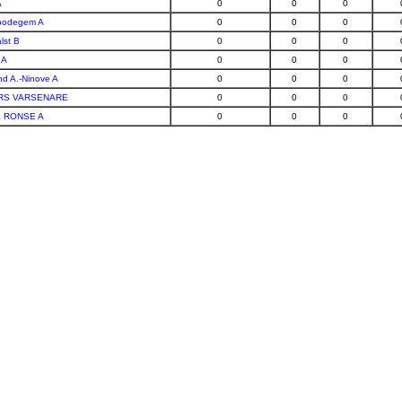
A
0
0
0
bodegem A
0
0
0
lst B
0
0
0
 A
0
0
0
d A.-Ninove A
0
0
0
RS VARSENARE
0
0
0
L RONSE A
0
0
0