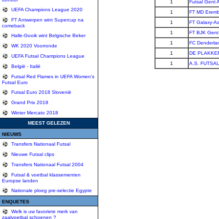
1
Futsal Gent 
UEFA Champions League 2020
1
FT MD Erem
FT Antwerpen wint Supercup na
1
FT Galaxy-Aa
comeback
1
FT BJK Gent
Halle-Gooik wint Belgische Beker
1
FC Denderlan
WK 2020 Voorronde
1
DE PLAKKE
UEFA Futsal Champions League
1
A.S. FUTSA
België - Italië
Futsal Red Flames in UEFA Women's
Futsal Euro
Futsal Euro 2018 Slovenië
Grand Prix 2018
Winter Mercato 2018
MEEST GELEZEN
NIEUWS
Transfers Nationaal Futsal
Nieuwe Futsal clips
Transfers Nationaal Futsal 2004
Futsal & voetbal klassementen
Europse landen
Nationale ploeg pre-selectie Egypte
ENQUETES
Welk is uw favoriete merk van
zaalvoetbal schoenen ?