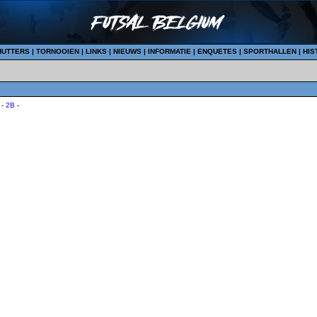
HUTTERS
|
TORNOOIEN
|
LINKS
|
NIEUWS
|
INFORMATIE
|
ENQUETES
|
SPORTHALLEN
|
HIS
-
2B
-