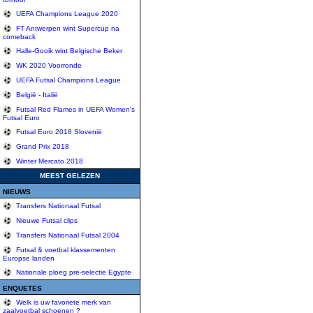
UEFA Champions League 2020
FT Antwerpen wint Supercup na
comeback
Halle-Gooik wint Belgische Beker
WK 2020 Voorronde
UEFA Futsal Champions League
België - Italië
Futsal Red Flames in UEFA Women's
Futsal Euro
Futsal Euro 2018 Slovenië
Grand Prix 2018
Winter Mercato 2018
MEEST GELEZEN
NIEUWS
Transfers Nationaal Futsal
Nieuwe Futsal clips
Transfers Nationaal Futsal 2004
Futsal & voetbal klassementen
Europse landen
Nationale ploeg pre-selectie Egypte
ENQUETES
Welk is uw favoriete merk van
zaalvoetbal schoenen ?