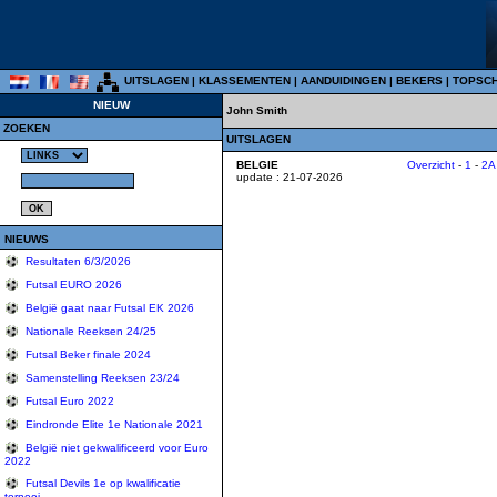
UITSLAGEN
|
KLASSEMENTEN
|
AANDUIDINGEN
|
BEKERS
|
TOPSC
NIEUW
John Smith
ZOEKEN
UITSLAGEN
BELGIE
Overzicht
-
1
-
2A
update : 21-07-2026
NIEUWS
Resultaten 6/3/2026
Futsal EURO 2026
België gaat naar Futsal EK 2026
Nationale Reeksen 24/25
Futsal Beker finale 2024
Samenstelling Reeksen 23/24
Futsal Euro 2022
Eindronde Elite 1e Nationale 2021
België niet gekwalificeerd voor Euro
2022
Futsal Devils 1e op kwalificatie
tornooi