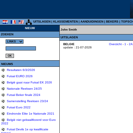
UITSLAGEN
|
KLASSEMENTEN
|
AANDUIDINGEN
|
BEKERS
|
TOPSC
NIEUW
John Smith
ZOEKEN
UITSLAGEN
BELGIE
Overzicht
-
1
-
2A
update : 21-07-2026
NIEUWS
Resultaten 6/3/2026
Futsal EURO 2026
België gaat naar Futsal EK 2026
Nationale Reeksen 24/25
Futsal Beker finale 2024
Samenstelling Reeksen 23/24
Futsal Euro 2022
Eindronde Elite 1e Nationale 2021
België niet gekwalificeerd voor Euro
2022
Futsal Devils 1e op kwalificatie
tornooi