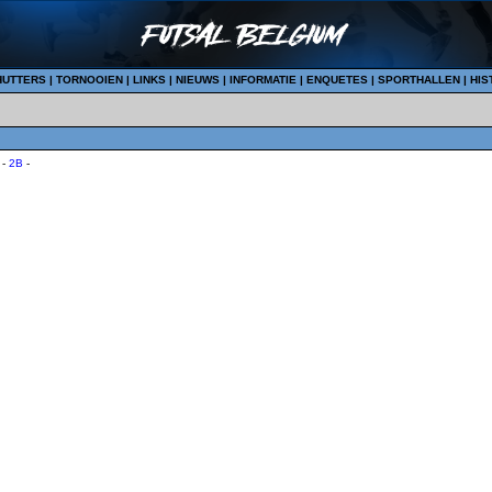
HUTTERS
|
TORNOOIEN
|
LINKS
|
NIEUWS
|
INFORMATIE
|
ENQUETES
|
SPORTHALLEN
|
HIS
-
2B
-