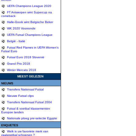
UEFA Champions League 2020
FT Antwerpen wint Supercup na
comeback
Halle-Gooik wint Belgische Beker
WK 2020 Voorronde
UEFA Futsal Champions League
België - Italië
Futsal Red Flames in UEFA Women's
Futsal Euro
Futsal Euro 2018 Slovenië
Grand Prix 2018
Winter Mercato 2018
MEEST GELEZEN
NIEUWS
Transfers Nationaal Futsal
Nieuwe Futsal clips
Transfers Nationaal Futsal 2004
Futsal & voetbal klassementen
Europse landen
Nationale ploeg pre-selectie Egypte
ENQUETES
Welk is uw favoriete merk van
zaalvoetbal schoenen ?