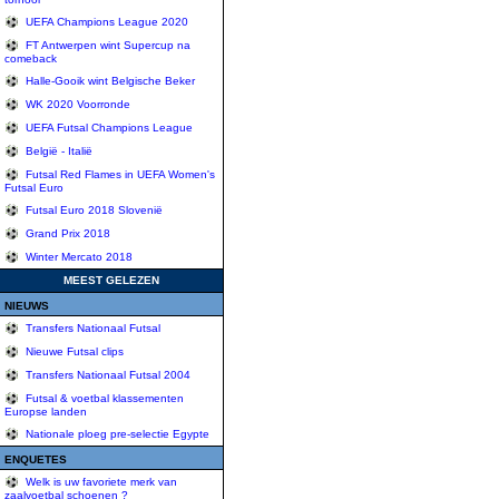
UEFA Champions League 2020
FT Antwerpen wint Supercup na
comeback
Halle-Gooik wint Belgische Beker
WK 2020 Voorronde
UEFA Futsal Champions League
België - Italië
Futsal Red Flames in UEFA Women's
Futsal Euro
Futsal Euro 2018 Slovenië
Grand Prix 2018
Winter Mercato 2018
MEEST GELEZEN
NIEUWS
Transfers Nationaal Futsal
Nieuwe Futsal clips
Transfers Nationaal Futsal 2004
Futsal & voetbal klassementen
Europse landen
Nationale ploeg pre-selectie Egypte
ENQUETES
Welk is uw favoriete merk van
zaalvoetbal schoenen ?