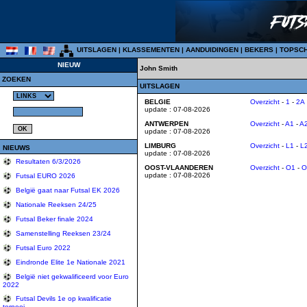
UITSLAGEN
|
KLASSEMENTEN
|
AANDUIDINGEN
|
BEKERS
|
TOPSC
NIEUW
John Smith
ZOEKEN
UITSLAGEN
BELGIE
Overzicht
-
1
-
2A
update : 07-08-2026
ANTWERPEN
Overzicht
-
A1
-
A
update : 07-08-2026
LIMBURG
Overzicht
-
L1
-
L
NIEUWS
update : 07-08-2026
Resultaten 6/3/2026
OOST-VLAANDEREN
Overzicht
-
O1
-
O
update : 07-08-2026
Futsal EURO 2026
België gaat naar Futsal EK 2026
Nationale Reeksen 24/25
Futsal Beker finale 2024
Samenstelling Reeksen 23/24
Futsal Euro 2022
Eindronde Elite 1e Nationale 2021
België niet gekwalificeerd voor Euro
2022
Futsal Devils 1e op kwalificatie
tornooi