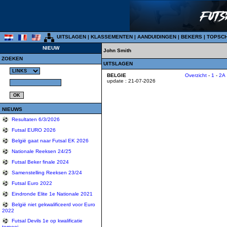
UITSLAGEN
|
KLASSEMENTEN
|
AANDUIDINGEN
|
BEKERS
|
TOPSC
NIEUW
John Smith
ZOEKEN
UITSLAGEN
BELGIE
Overzicht
-
1
-
2A
update : 21-07-2026
NIEUWS
Resultaten 6/3/2026
Futsal EURO 2026
België gaat naar Futsal EK 2026
Nationale Reeksen 24/25
Futsal Beker finale 2024
Samenstelling Reeksen 23/24
Futsal Euro 2022
Eindronde Elite 1e Nationale 2021
België niet gekwalificeerd voor Euro
2022
Futsal Devils 1e op kwalificatie
tornooi