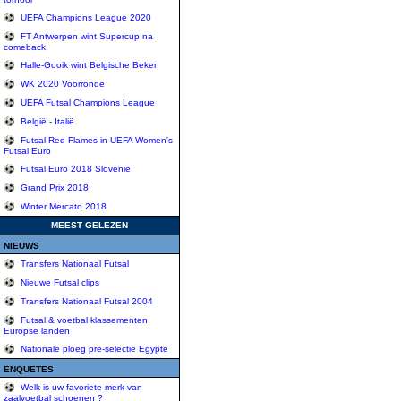
UEFA Champions League 2020
FT Antwerpen wint Supercup na
comeback
Halle-Gooik wint Belgische Beker
WK 2020 Voorronde
UEFA Futsal Champions League
België - Italië
Futsal Red Flames in UEFA Women's
Futsal Euro
Futsal Euro 2018 Slovenië
Grand Prix 2018
Winter Mercato 2018
MEEST GELEZEN
NIEUWS
Transfers Nationaal Futsal
Nieuwe Futsal clips
Transfers Nationaal Futsal 2004
Futsal & voetbal klassementen
Europse landen
Nationale ploeg pre-selectie Egypte
ENQUETES
Welk is uw favoriete merk van
zaalvoetbal schoenen ?