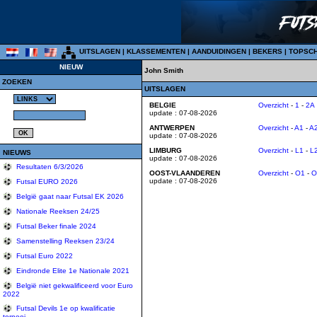
UITSLAGEN
|
KLASSEMENTEN
|
AANDUIDINGEN
|
BEKERS
|
TOPSC
NIEUW
John Smith
ZOEKEN
UITSLAGEN
BELGIE
Overzicht
-
1
-
2A
update : 07-08-2026
ANTWERPEN
Overzicht
-
A1
-
A
update : 07-08-2026
LIMBURG
Overzicht
-
L1
-
L
NIEUWS
update : 07-08-2026
Resultaten 6/3/2026
OOST-VLAANDEREN
Overzicht
-
O1
-
O
update : 07-08-2026
Futsal EURO 2026
België gaat naar Futsal EK 2026
Nationale Reeksen 24/25
Futsal Beker finale 2024
Samenstelling Reeksen 23/24
Futsal Euro 2022
Eindronde Elite 1e Nationale 2021
België niet gekwalificeerd voor Euro
2022
Futsal Devils 1e op kwalificatie
tornooi