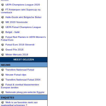
UEFA Champions League 2020
FT Antwerpen wint Supercup na
comeback
Halle-Gooik wint Belgische Beker
WK 2020 Voorronde
UEFA Futsal Champions League
België - Italië
Futsal Red Flames in UEFA Women's
Futsal Euro
Futsal Euro 2018 Slovenië
Grand Prix 2018
Winter Mercato 2018
MEEST GELEZEN
NIEUWS
Transfers Nationaal Futsal
Nieuwe Futsal clips
Transfers Nationaal Futsal 2004
Futsal & voetbal klassementen
Europse landen
Nationale ploeg pre-selectie Egypte
ENQUETES
Welk is uw favoriete merk van
zaalvoetbal schoenen ?