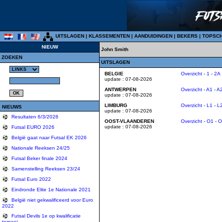
UITSLAGEN
|
KLASSEMENTEN
|
AANDUIDINGEN
|
BEKERS
|
TOPSC
NIEUW
John Smith
ZOEKEN
UITSLAGEN
BELGIE
Overzicht
-
1
-
2A
update : 07-08-2026
ANTWERPEN
Overzicht
-
A1
-
A
update : 07-08-2026
LIMBURG
Overzicht
-
L1
-
L
NIEUWS
update : 07-08-2026
Resultaten 6/3/2026
OOST-VLAANDEREN
Overzicht
-
O1
-
O
update : 07-08-2026
Futsal EURO 2026
België gaat naar Futsal EK 2026
Nationale Reeksen 24/25
Futsal Beker finale 2024
Samenstelling Reeksen 23/24
Futsal Euro 2022
Eindronde Elite 1e Nationale 2021
België niet gekwalificeerd voor Euro
2022
Futsal Devils 1e op kwalificatie
tornooi