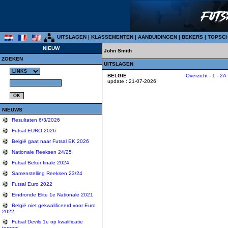
UITSLAGEN
|
KLASSEMENTEN
|
AANDUIDINGEN
|
BEKERS
|
TOPSC
NIEUW
John Smith
ZOEKEN
UITSLAGEN
BELGIE
Overzicht
-
1
-
2A
update : 21-07-2026
NIEUWS
Resultaten 6/3/2026
Futsal EURO 2026
België gaat naar Futsal EK 2026
Nationale Reeksen 24/25
Futsal Beker finale 2024
Samenstelling Reeksen 23/24
Futsal Euro 2022
Eindronde Elite 1e Nationale 2021
België niet gekwalificeerd voor Euro
2022
Futsal Devils 1e op kwalificatie
tornooi