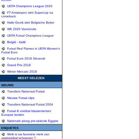
UEFA Champions League 2020
FT Antwerpen wint Supercup na
comeback
Halle-Gooik wint Belgische Beker
WK 2020 Voorronde
UEFA Futsal Champions League
België - Italië
Futsal Red Flames in UEFA Women's
Futsal Euro
Futsal Euro 2018 Slovenië
Grand Prix 2018
Winter Mercato 2018
MEEST GELEZEN
NIEUWS
Transfers Nationaal Futsal
Nieuwe Futsal clips
Transfers Nationaal Futsal 2004
Futsal & voetbal klassementen
Europse landen
Nationale ploeg pre-selectie Egypte
ENQUETES
Welk is uw favoriete merk van
zaalvoetbal schoenen ?