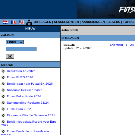
UITSLAGEN
|
KLASSEMENTEN
|
AANDUIDINGEN
|
BEKERS
|
TOPSC
NIEUW
John Smith
ZOEKEN
UITSLAGEN
BELGIE
Overzicht
-
1
-
2A
update : 21-07-2026
NIEUWS
Resultaten 6/3/2026
Futsal EURO 2026
België gaat naar Futsal EK 2026
Nationale Reeksen 24/25
Futsal Beker finale 2024
Samenstelling Reeksen 23/24
Futsal Euro 2022
Eindronde Elite 1e Nationale 2021
België niet gekwalificeerd voor Euro
2022
Futsal Devils 1e op kwalificatie
tornooi