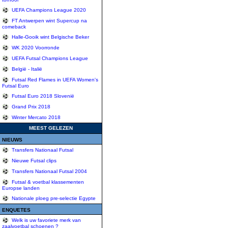
UEFA Champions League 2020
FT Antwerpen wint Supercup na
comeback
Halle-Gooik wint Belgische Beker
WK 2020 Voorronde
UEFA Futsal Champions League
België - Italië
Futsal Red Flames in UEFA Women's
Futsal Euro
Futsal Euro 2018 Slovenië
Grand Prix 2018
Winter Mercato 2018
MEEST GELEZEN
NIEUWS
Transfers Nationaal Futsal
Nieuwe Futsal clips
Transfers Nationaal Futsal 2004
Futsal & voetbal klassementen
Europse landen
Nationale ploeg pre-selectie Egypte
ENQUETES
Welk is uw favoriete merk van
zaalvoetbal schoenen ?