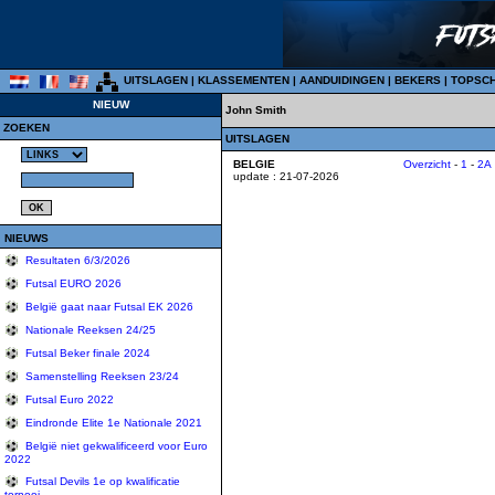
UITSLAGEN
|
KLASSEMENTEN
|
AANDUIDINGEN
|
BEKERS
|
TOPSC
NIEUW
John Smith
ZOEKEN
UITSLAGEN
BELGIE
Overzicht
-
1
-
2A
update : 21-07-2026
NIEUWS
Resultaten 6/3/2026
Futsal EURO 2026
België gaat naar Futsal EK 2026
Nationale Reeksen 24/25
Futsal Beker finale 2024
Samenstelling Reeksen 23/24
Futsal Euro 2022
Eindronde Elite 1e Nationale 2021
België niet gekwalificeerd voor Euro
2022
Futsal Devils 1e op kwalificatie
tornooi