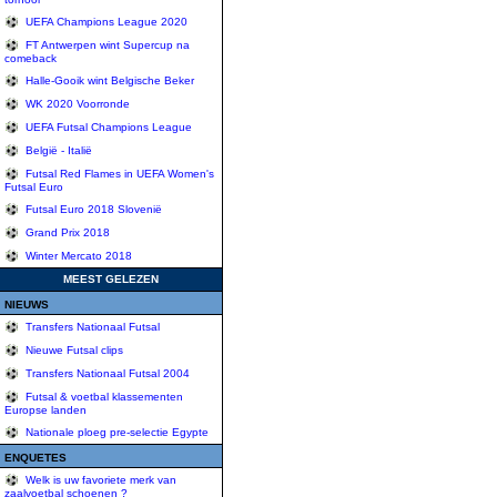
UEFA Champions League 2020
FT Antwerpen wint Supercup na
comeback
Halle-Gooik wint Belgische Beker
WK 2020 Voorronde
UEFA Futsal Champions League
België - Italië
Futsal Red Flames in UEFA Women's
Futsal Euro
Futsal Euro 2018 Slovenië
Grand Prix 2018
Winter Mercato 2018
MEEST GELEZEN
NIEUWS
Transfers Nationaal Futsal
Nieuwe Futsal clips
Transfers Nationaal Futsal 2004
Futsal & voetbal klassementen
Europse landen
Nationale ploeg pre-selectie Egypte
ENQUETES
Welk is uw favoriete merk van
zaalvoetbal schoenen ?