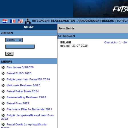
UITSLAGEN
|
KLASSEMENTEN
|
AANDUIDINGEN
|
BEKERS
|
TOPSC
NIEUW
John Smith
ZOEKEN
UITSLAGEN
BELGIE
Overzicht
-
1
-
2A
update : 21-07-2026
NIEUWS
Resultaten 6/3/2026
Futsal EURO 2026
België gaat naar Futsal EK 2026
Nationale Reeksen 24/25
Futsal Beker finale 2024
Samenstelling Reeksen 23/24
Futsal Euro 2022
Eindronde Elite 1e Nationale 2021
België niet gekwalificeerd voor Euro
2022
Futsal Devils 1e op kwalificatie
tornooi