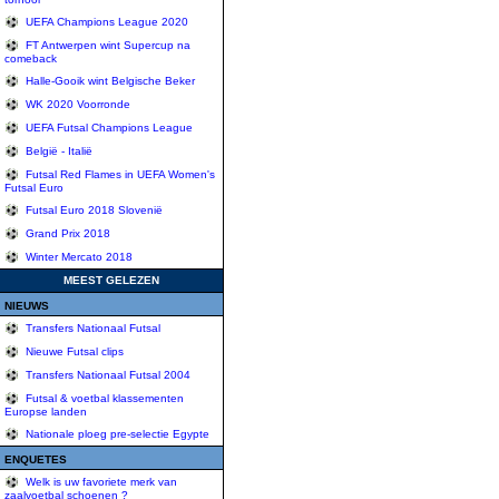
UEFA Champions League 2020
FT Antwerpen wint Supercup na
comeback
Halle-Gooik wint Belgische Beker
WK 2020 Voorronde
UEFA Futsal Champions League
België - Italië
Futsal Red Flames in UEFA Women's
Futsal Euro
Futsal Euro 2018 Slovenië
Grand Prix 2018
Winter Mercato 2018
MEEST GELEZEN
NIEUWS
Transfers Nationaal Futsal
Nieuwe Futsal clips
Transfers Nationaal Futsal 2004
Futsal & voetbal klassementen
Europse landen
Nationale ploeg pre-selectie Egypte
ENQUETES
Welk is uw favoriete merk van
zaalvoetbal schoenen ?