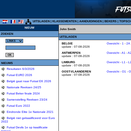
UITSLAGEN
|
KLASSEMENTEN
|
AANDUIDINGEN
|
BEKERS
|
TOPSC
NIEUW
John Smith
ZOEKEN
UITSLAGEN
BELGIE
Overzicht
-
1
-
2A
update : 07-08-2026
ANTWERPEN
Overzicht
-
A1
-
A
update : 07-08-2026
LIMBURG
Overzicht
-
L1
-
L
NIEUWS
update : 07-08-2026
Resultaten 6/3/2026
OOST-VLAANDEREN
Overzicht
-
O1
-
O
update : 07-08-2026
Futsal EURO 2026
België gaat naar Futsal EK 2026
Nationale Reeksen 24/25
Futsal Beker finale 2024
Samenstelling Reeksen 23/24
Futsal Euro 2022
Eindronde Elite 1e Nationale 2021
België niet gekwalificeerd voor Euro
2022
Futsal Devils 1e op kwalificatie
tornooi