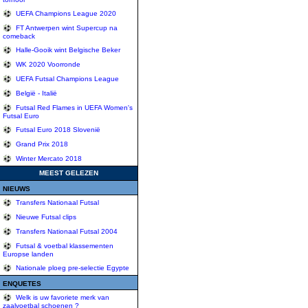
UEFA Champions League 2020
FT Antwerpen wint Supercup na
comeback
Halle-Gooik wint Belgische Beker
WK 2020 Voorronde
UEFA Futsal Champions League
België - Italië
Futsal Red Flames in UEFA Women's
Futsal Euro
Futsal Euro 2018 Slovenië
Grand Prix 2018
Winter Mercato 2018
MEEST GELEZEN
NIEUWS
Transfers Nationaal Futsal
Nieuwe Futsal clips
Transfers Nationaal Futsal 2004
Futsal & voetbal klassementen
Europse landen
Nationale ploeg pre-selectie Egypte
ENQUETES
Welk is uw favoriete merk van
zaalvoetbal schoenen ?