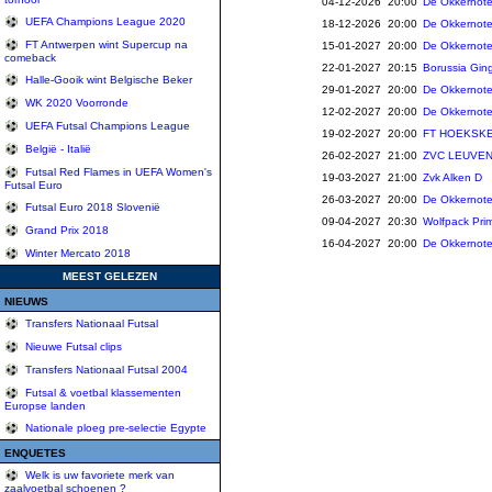
04-12-2026 20:00
De Okkernote
UEFA Champions League 2020
18-12-2026 20:00
De Okkernote
FT Antwerpen wint Supercup na
15-01-2027 20:00
De Okkernote
comeback
22-01-2027 20:15
Borussia Gin
Halle-Gooik wint Belgische Beker
29-01-2027 20:00
De Okkernote
WK 2020 Voorronde
12-02-2027 20:00
De Okkernote
UEFA Futsal Champions League
19-02-2027 20:00
FT HOEKSKE
België - Italië
26-02-2027 21:00
ZVC LEUVEN
Futsal Red Flames in UEFA Women's
19-03-2027 21:00
Zvk Alken D
Futsal Euro
26-03-2027 20:00
De Okkernote
Futsal Euro 2018 Slovenië
09-04-2027 20:30
Wolfpack Pri
Grand Prix 2018
16-04-2027 20:00
De Okkernote
Winter Mercato 2018
MEEST GELEZEN
NIEUWS
Transfers Nationaal Futsal
Nieuwe Futsal clips
Transfers Nationaal Futsal 2004
Futsal & voetbal klassementen
Europse landen
Nationale ploeg pre-selectie Egypte
ENQUETES
Welk is uw favoriete merk van
zaalvoetbal schoenen ?