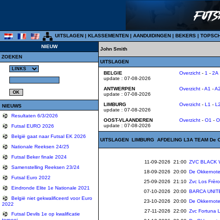
UITSLAGEN
|
KLASSEMENTEN
|
AANDUIDINGEN
|
BEKERS
|
TOPSC
NIEUW
John Smith
ZOEKEN
UITSLAGEN
BELGIE
Overzicht
-
1
-
2A
update : 07-08-2026
ANTWERPEN
Overzicht
-
A1
-
A
update : 07-08-2026
LIMBURG
Overzicht
-
L1
-
L
NIEUWS
update : 07-08-2026
Resultaten 6/3/2026
OOST-VLAANDEREN
Overzicht
-
O1
-
O
update : 07-08-2026
Futsal EURO 2026
België gaat naar Futsal EK 2026
UITSLAGEN LIMBURG AFDELING L3A
TEAM De O
Nationale Reeksen 24/25
Futsal Beker finale 2024
11-09-2026 21:00
ZVC BLACK
Samenstelling Reeksen 23/24
18-09-2026 20:00
De Okkernote
Futsal Euro 2022
25-09-2026 21:10
Zvc Los Frè
Eindronde Elite 1e Nationale 2021
07-10-2026 20:00
BARCA UNIT
België niet gekwalificeerd voor Euro
23-10-2026 20:00
De Okkernote
2022
27-11-2026 22:00
Zvc Fortuna 
Futsal Devils 1e op kwalificatie
tornooi