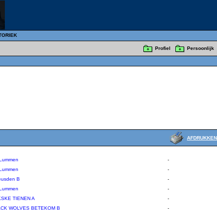
TORIEK
Profiel
Persoonlijk
AFDRUKKEN
 Lummen
-
 Lummen
-
eusden B
-
 Lummen
-
SKE TIENEN A
-
ACK WOLVES BETEKOM B
-