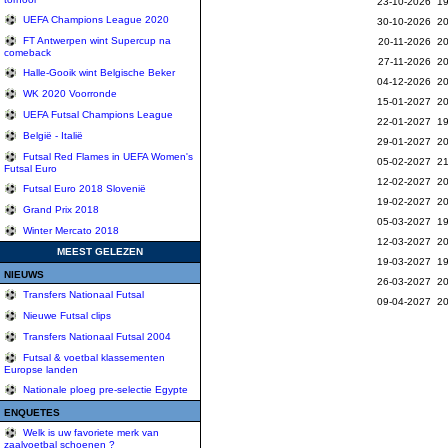
23-10-2026 19
UEFA Champions League 2020
30-10-2026 20
FT Antwerpen wint Supercup na
20-11-2026 20
comeback
27-11-2026 20
Halle-Gooik wint Belgische Beker
04-12-2026 20
WK 2020 Voorronde
15-01-2027 20
UEFA Futsal Champions League
22-01-2027 19
België - Italië
29-01-2027 20
Futsal Red Flames in UEFA Women's
05-02-2027 21
Futsal Euro
12-02-2027 20
Futsal Euro 2018 Slovenië
19-02-2027 20
Grand Prix 2018
05-03-2027 19
Winter Mercato 2018
12-03-2027 20
MEEST GELEZEN
19-03-2027 19
NIEUWS
26-03-2027 20
Transfers Nationaal Futsal
09-04-2027 20
Nieuwe Futsal clips
Transfers Nationaal Futsal 2004
Futsal & voetbal klassementen
Europse landen
Nationale ploeg pre-selectie Egypte
ENQUETES
Welk is uw favoriete merk van
zaalvoetbal schoenen ?