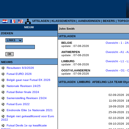
UITSLAGEN
|
KLASSEMENTEN
|
AANDUIDINGEN
|
BEKERS
|
TOPSC
NIEUW
John Smith
ZOEKEN
UITSLAGEN
BELGIE
Overzicht
-
1
-
2A
update : 07-08-2026
ANTWERPEN
Overzicht
-
A1
-
A
update : 07-08-2026
LIMBURG
Overzicht
-
L1
-
L
NIEUWS
update : 07-08-2026
Resultaten 6/3/2026
OOST-VLAANDEREN
Overzicht
-
O1
-
update : 07-08-2026
Futsal EURO 2026
België gaat naar Futsal EK 2026
UITSLAGEN LIMBURG AFDELING L2A
TEAM Oly
Nationale Reeksen 24/25
Futsal Beker finale 2024
02-09-2026 20
Samenstelling Reeksen 23/24
11-09-2026 19
Futsal Euro 2022
18-09-2026 20
Eindronde Elite 1e Nationale 2021
25-09-2026 21
België niet gekwalificeerd voor Euro
02-10-2026 20
2022
09-10-2026 20
Futsal Devils 1e op kwalificatie
tornooi