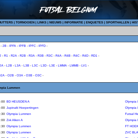
HUTTERS
|
TORNOOIEN
|
LINKS
|
NIEUWS
|
INFORMATIE
|
ENQUETES
|
SPORTHALLEN
|
HIS
-
2B
-
IPFA
-
IPFB
-
IPFC
-
IPFD
-
2
-
R1
-
R2A
-
R2B
-
R3A
-
R3B
-
R3C
-
R4A
-
R4B
-
R4C
-
R4D
-
RD1
-
2A
-
L2B
-
L3A
-
L3B
-
L3C
-
L3D
-
L3E
-
LMMA
-
LMMB
-
LV1
-
O2A
-
O2B
-
O3A
-
O3B
-
O3C
-
mpia Lummen
:00
BD HEUSDEN A
Olympia
:00
Jupinalti Hoepertingen
Olympia
:30
Olympia Lummen
Futsal H
:00
Zvk Alken A
Olympia
:30
Olympia Lummen
FT HOEK
:30
Olympia Lummen
ZVC BL