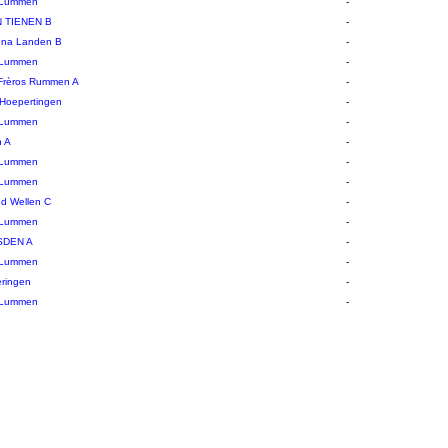
 Lummen
-
 TIENEN B
-
una Landen B
-
 Lummen
-
Frèros Rummen A
-
i Hoepertingen
-
 Lummen
-
n A
-
 Lummen
-
 Lummen
-
ed Wellen C
-
 Lummen
-
SDEN A
-
 Lummen
-
eringen
-
 Lummen
-