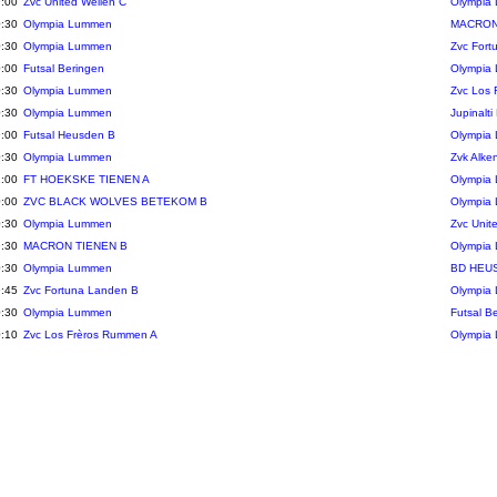
:00
Zvc United Wellen C
Olympia
:30
Olympia Lummen
MACRON
:30
Olympia Lummen
Zvc Fort
:00
Futsal Beringen
Olympia
:30
Olympia Lummen
Zvc Los 
:30
Olympia Lummen
Jupinalt
:00
Futsal Heusden B
Olympia
:30
Olympia Lummen
Zvk Alke
:00
FT HOEKSKE TIENEN A
Olympia
:00
ZVC BLACK WOLVES BETEKOM B
Olympia
:30
Olympia Lummen
Zvc Unit
:30
MACRON TIENEN B
Olympia
:30
Olympia Lummen
BD HEU
:45
Zvc Fortuna Landen B
Olympia
:30
Olympia Lummen
Futsal B
:10
Zvc Los Frèros Rummen A
Olympia