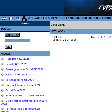
UITSLAGEN
|
KLASSEMENTEN
|
AANDUIDINGEN
|
BEKERS
|
TOPSC
NIEUW
John Smith
ZOEKEN
UITSLAGEN
BELGIE
Overzicht
-
1
-
2A
update : 21-07-2026
NIEUWS
Resultaten 6/3/2026
Futsal EURO 2026
België gaat naar Futsal EK 2026
Nationale Reeksen 24/25
Futsal Beker finale 2024
Samenstelling Reeksen 23/24
Futsal Euro 2022
Eindronde Elite 1e Nationale 2021
België niet gekwalificeerd voor Euro
2022
Futsal Devils 1e op kwalificatie
tornooi