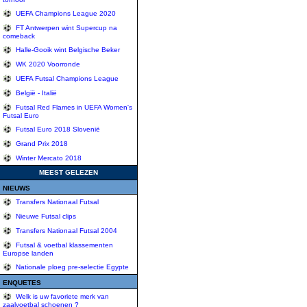
UEFA Champions League 2020
FT Antwerpen wint Supercup na
comeback
Halle-Gooik wint Belgische Beker
WK 2020 Voorronde
UEFA Futsal Champions League
België - Italië
Futsal Red Flames in UEFA Women's
Futsal Euro
Futsal Euro 2018 Slovenië
Grand Prix 2018
Winter Mercato 2018
MEEST GELEZEN
NIEUWS
Transfers Nationaal Futsal
Nieuwe Futsal clips
Transfers Nationaal Futsal 2004
Futsal & voetbal klassementen
Europse landen
Nationale ploeg pre-selectie Egypte
ENQUETES
Welk is uw favoriete merk van
zaalvoetbal schoenen ?