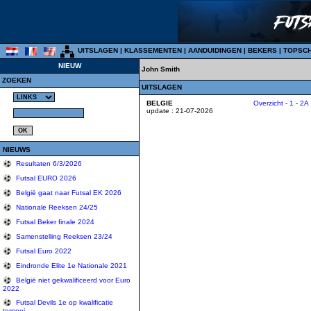
UITSLAGEN
|
KLASSEMENTEN
|
AANDUIDINGEN
|
BEKERS
|
TOPSC
NIEUW
John Smith
ZOEKEN
UITSLAGEN
BELGIE
Overzicht
-
1
-
2A
update : 21-07-2026
NIEUWS
Resultaten 6/3/2026
Futsal EURO 2026
België gaat naar Futsal EK 2026
Nationale Reeksen 24/25
Futsal Beker finale 2024
Samenstelling Reeksen 23/24
Futsal Euro 2022
Eindronde Elite 1e Nationale 2021
België niet gekwalificeerd voor Euro
2022
Futsal Devils 1e op kwalificatie
tornooi