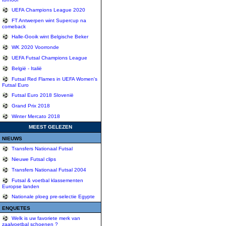
UEFA Champions League 2020
FT Antwerpen wint Supercup na
comeback
Halle-Gooik wint Belgische Beker
WK 2020 Voorronde
UEFA Futsal Champions League
België - Italië
Futsal Red Flames in UEFA Women's
Futsal Euro
Futsal Euro 2018 Slovenië
Grand Prix 2018
Winter Mercato 2018
MEEST GELEZEN
NIEUWS
Transfers Nationaal Futsal
Nieuwe Futsal clips
Transfers Nationaal Futsal 2004
Futsal & voetbal klassementen
Europse landen
Nationale ploeg pre-selectie Egypte
ENQUETES
Welk is uw favoriete merk van
zaalvoetbal schoenen ?