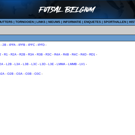
HUTTERS
|
TORNOOIEN
|
LINKS
|
NIEUWS
|
INFORMATIE
|
ENQUETES
|
SPORTHALLEN
|
HIS
-
2B
-
IPFA
-
IPFB
-
IPFC
-
IPFD
-
2
-
R1
-
R2A
-
R2B
-
R3A
-
R3B
-
R3C
-
R4A
-
R4B
-
R4C
-
R4D
-
RD1
-
2A
-
L2B
-
L3A
-
L3B
-
L3C
-
L3D
-
L3E
-
LMMA
-
LMMB
-
LV1
-
O2A
-
O2B
-
O3A
-
O3B
-
O3C
-