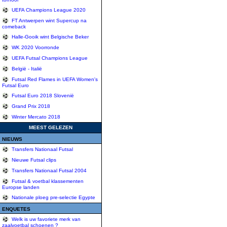
UEFA Champions League 2020
FT Antwerpen wint Supercup na
comeback
Halle-Gooik wint Belgische Beker
WK 2020 Voorronde
UEFA Futsal Champions League
België - Italië
Futsal Red Flames in UEFA Women's
Futsal Euro
Futsal Euro 2018 Slovenië
Grand Prix 2018
Winter Mercato 2018
MEEST GELEZEN
NIEUWS
Transfers Nationaal Futsal
Nieuwe Futsal clips
Transfers Nationaal Futsal 2004
Futsal & voetbal klassementen
Europse landen
Nationale ploeg pre-selectie Egypte
ENQUETES
Welk is uw favoriete merk van
zaalvoetbal schoenen ?