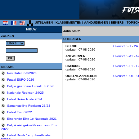
UITSLAGEN
|
KLASSEMENTEN
|
AANDUIDINGEN
|
BEKERS
|
TOPSC
NIEUW
John Smith
ZOEKEN
UITSLAGEN
BELGIE
Overzicht
-
1
-
2A
update : 07-08-2026
ANTWERPEN
Overzicht
-
A1
-
A
update : 07-08-2026
LIMBURG
Overzicht
-
L1
-
L
NIEUWS
update : 07-08-2026
Resultaten 6/3/2026
OOST-VLAANDEREN
Overzicht
-
O1
-
O
update : 07-08-2026
Futsal EURO 2026
België gaat naar Futsal EK 2026
Nationale Reeksen 24/25
Futsal Beker finale 2024
Samenstelling Reeksen 23/24
Futsal Euro 2022
Eindronde Elite 1e Nationale 2021
België niet gekwalificeerd voor Euro
2022
Futsal Devils 1e op kwalificatie
tornooi