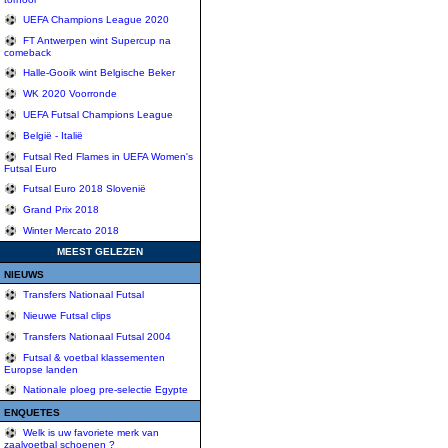
UEFA Champions League 2020
FT Antwerpen wint Supercup na
comeback
Halle-Gooik wint Belgische Beker
WK 2020 Voorronde
UEFA Futsal Champions League
België - Italië
Futsal Red Flames in UEFA Women's
Futsal Euro
Futsal Euro 2018 Slovenië
Grand Prix 2018
Winter Mercato 2018
MEEST GELEZEN
NIEUWS
Transfers Nationaal Futsal
Nieuwe Futsal clips
Transfers Nationaal Futsal 2004
Futsal & voetbal klassementen
Europse landen
Nationale ploeg pre-selectie Egypte
ENQUETES
Welk is uw favoriete merk van
zaalvoetbal schoenen ?