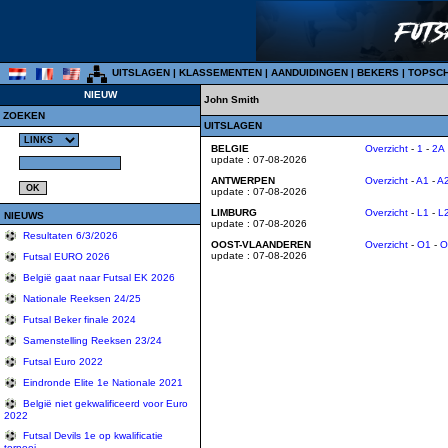
UITSLAGEN
|
KLASSEMENTEN
|
AANDUIDINGEN
|
BEKERS
|
TOPSC
NIEUW
John Smith
ZOEKEN
UITSLAGEN
BELGIE
Overzicht
-
1
-
2A
update : 07-08-2026
ANTWERPEN
Overzicht
-
A1
-
A
update : 07-08-2026
LIMBURG
Overzicht
-
L1
-
L
NIEUWS
update : 07-08-2026
Resultaten 6/3/2026
OOST-VLAANDEREN
Overzicht
-
O1
-
O
update : 07-08-2026
Futsal EURO 2026
België gaat naar Futsal EK 2026
Nationale Reeksen 24/25
Futsal Beker finale 2024
Samenstelling Reeksen 23/24
Futsal Euro 2022
Eindronde Elite 1e Nationale 2021
België niet gekwalificeerd voor Euro
2022
Futsal Devils 1e op kwalificatie
tornooi