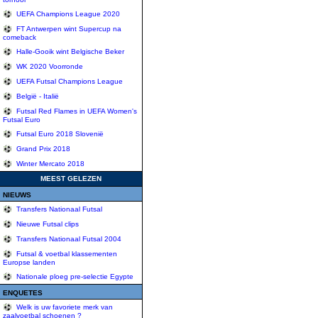
UEFA Champions League 2020
FT Antwerpen wint Supercup na
comeback
Halle-Gooik wint Belgische Beker
WK 2020 Voorronde
UEFA Futsal Champions League
België - Italië
Futsal Red Flames in UEFA Women's
Futsal Euro
Futsal Euro 2018 Slovenië
Grand Prix 2018
Winter Mercato 2018
MEEST GELEZEN
NIEUWS
Transfers Nationaal Futsal
Nieuwe Futsal clips
Transfers Nationaal Futsal 2004
Futsal & voetbal klassementen
Europse landen
Nationale ploeg pre-selectie Egypte
ENQUETES
Welk is uw favoriete merk van
zaalvoetbal schoenen ?