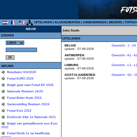
UITSLAGEN
|
KLASSEMENTEN
|
AANDUIDINGEN
|
BEKERS
|
TOPSC
NIEUW
John Smith
ZOEKEN
UITSLAGEN
BELGIE
Overzicht
-
1
-
2A
update : 07-08-2026
ANTWERPEN
Overzicht
-
A1
-
A
update : 07-08-2026
LIMBURG
Overzicht
-
L1
-
L
NIEUWS
update : 07-08-2026
Resultaten 6/3/2026
OOST-VLAANDEREN
Overzicht
-
O1
-
O
update : 07-08-2026
Futsal EURO 2026
België gaat naar Futsal EK 2026
Nationale Reeksen 24/25
Futsal Beker finale 2024
Samenstelling Reeksen 23/24
Futsal Euro 2022
Eindronde Elite 1e Nationale 2021
België niet gekwalificeerd voor Euro
2022
Futsal Devils 1e op kwalificatie
tornooi