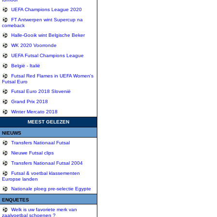
UEFA Champions League 2020
FT Antwerpen wint Supercup na
comeback
Halle-Gooik wint Belgische Beker
WK 2020 Voorronde
UEFA Futsal Champions League
België - Italië
Futsal Red Flames in UEFA Women's
Futsal Euro
Futsal Euro 2018 Slovenië
Grand Prix 2018
Winter Mercato 2018
MEEST GELEZEN
NIEUWS
Transfers Nationaal Futsal
Nieuwe Futsal clips
Transfers Nationaal Futsal 2004
Futsal & voetbal klassementen
Europse landen
Nationale ploeg pre-selectie Egypte
ENQUETES
Welk is uw favoriete merk van
zaalvoetbal schoenen ?