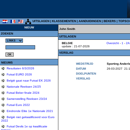
UITSLAGEN
|
KLASSEMENTEN
|
AANDUIDINGEN
|
BEKERS
|
TOPSC
NIEUW
John Smith
ZOEKEN
UITSLAGEN
BELGIE
Overzicht
-
1
-
2A
update : 21-07-2026
VERSLAG
NIEUWS
WEDSTRIJD
Sporting Anderl
Resultaten 6/3/2026
DATUM
26-03-2027 21:
DOELPUNTEN
Futsal EURO 2026
VERSLAG
België gaat naar Futsal EK 2026
Nationale Reeksen 24/25
Futsal Beker finale 2024
Samenstelling Reeksen 23/24
Futsal Euro 2022
Eindronde Elite 1e Nationale 2021
België niet gekwalificeerd voor Euro
2022
Futsal Devils 1e op kwalificatie
tornooi