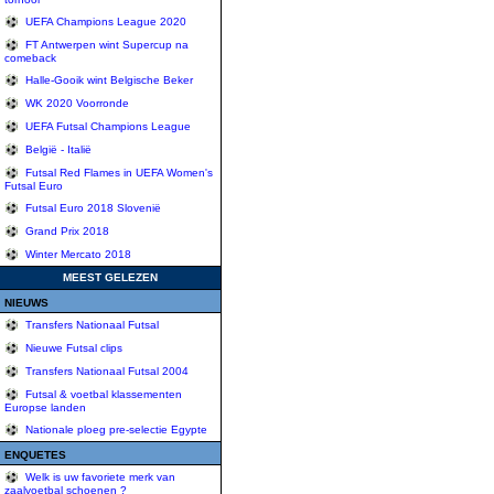
UEFA Champions League 2020
FT Antwerpen wint Supercup na
comeback
Halle-Gooik wint Belgische Beker
WK 2020 Voorronde
UEFA Futsal Champions League
België - Italië
Futsal Red Flames in UEFA Women's
Futsal Euro
Futsal Euro 2018 Slovenië
Grand Prix 2018
Winter Mercato 2018
MEEST GELEZEN
NIEUWS
Transfers Nationaal Futsal
Nieuwe Futsal clips
Transfers Nationaal Futsal 2004
Futsal & voetbal klassementen
Europse landen
Nationale ploeg pre-selectie Egypte
ENQUETES
Welk is uw favoriete merk van
zaalvoetbal schoenen ?