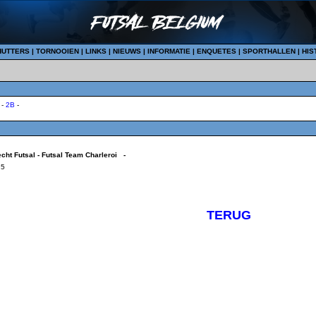
HUTTERS
|
TORNOOIEN
|
LINKS
|
NIEUWS
|
INFORMATIE
|
ENQUETES
|
SPORTHALLEN
|
HIS
-
2B
-
echt Futsal - Futsal Team Charleroi -
15
TERUG