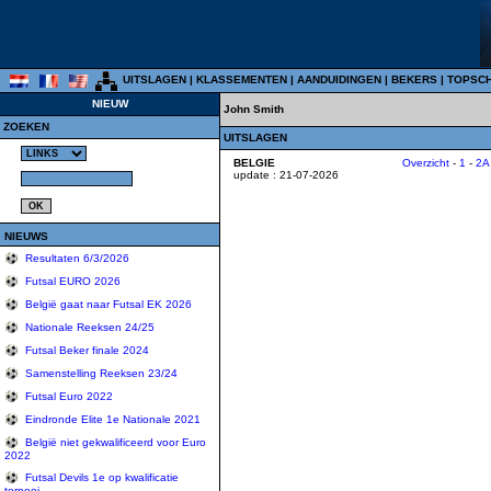
UITSLAGEN
|
KLASSEMENTEN
|
AANDUIDINGEN
|
BEKERS
|
TOPSC
NIEUW
John Smith
ZOEKEN
UITSLAGEN
BELGIE
Overzicht
-
1
-
2A
update : 21-07-2026
NIEUWS
Resultaten 6/3/2026
Futsal EURO 2026
België gaat naar Futsal EK 2026
Nationale Reeksen 24/25
Futsal Beker finale 2024
Samenstelling Reeksen 23/24
Futsal Euro 2022
Eindronde Elite 1e Nationale 2021
België niet gekwalificeerd voor Euro
2022
Futsal Devils 1e op kwalificatie
tornooi