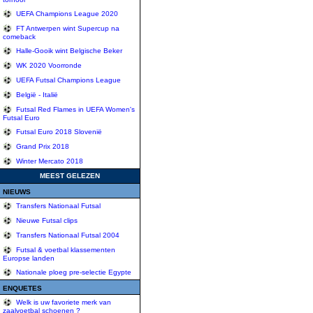
UEFA Champions League 2020
FT Antwerpen wint Supercup na
comeback
Halle-Gooik wint Belgische Beker
WK 2020 Voorronde
UEFA Futsal Champions League
België - Italië
Futsal Red Flames in UEFA Women's
Futsal Euro
Futsal Euro 2018 Slovenië
Grand Prix 2018
Winter Mercato 2018
MEEST GELEZEN
NIEUWS
Transfers Nationaal Futsal
Nieuwe Futsal clips
Transfers Nationaal Futsal 2004
Futsal & voetbal klassementen
Europse landen
Nationale ploeg pre-selectie Egypte
ENQUETES
Welk is uw favoriete merk van
zaalvoetbal schoenen ?