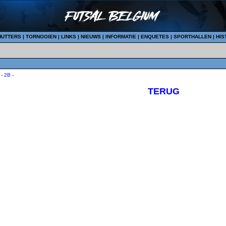
HUTTERS
|
TORNOOIEN
|
LINKS
|
NIEUWS
|
INFORMATIE
|
ENQUETES
|
SPORTHALLEN
|
HIS
-
2B
-
TERUG